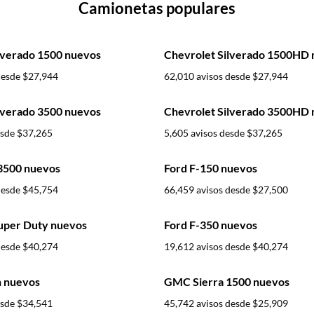
Camionetas populares
lverado 1500 nuevos
Chevrolet Silverado 1500HD
desde
$27,944
62,010 avisos desde
$27,944
lverado 3500 nuevos
Chevrolet Silverado 3500HD
esde
$37,265
5,605 avisos desde
$37,265
500 nuevos
Ford F-150 nuevos
desde
$45,754
66,459 avisos desde
$27,500
uper Duty nuevos
Ford F-350 nuevos
desde
$40,274
19,612 avisos desde
$40,274
 nuevos
GMC Sierra 1500 nuevos
esde
$34,541
45,742 avisos desde
$25,909