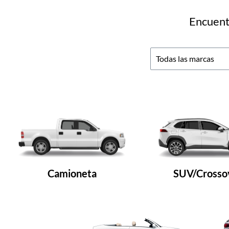
Encuentr
Camioneta
SUV/Crosso