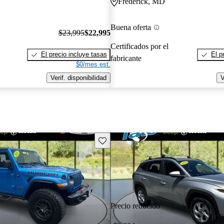
Frederick, MD
Buena oferta
$23,995
$22,995
Certificados por el
El precio incluye tasas
El p
fabricante
$0/mes est.
Verif. disponibilidad
V
Guarda este Aviso
Precio reducido