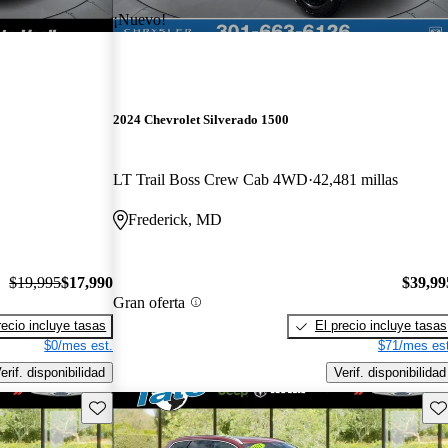
¡Nuevo!
2024 Chevrolet Silverado 1500
LT Trail Boss Crew Cab 4WD
42,481 millas
Frederick, MD
$19,995
$17,990
$39,99
Gran oferta
recio incluye tasas
El precio incluye tasas
$0/mes est.
$71/mes est
erif. disponibilidad
Verif. disponibilidad
Guarda este Aviso
Gu