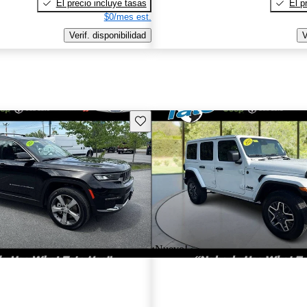
El precio incluye tasas
El p
$0/mes est.
Verif. disponibilidad
V
Guarda este Aviso
¡Nuevo!