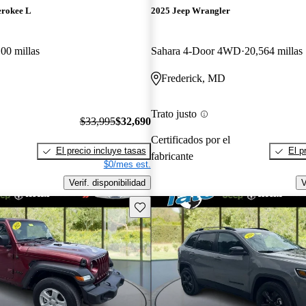
erokee L
2025 Jeep Wrangler
00 millas
Sahara 4-Door 4WD
20,564 millas
Frederick, MD
Trato justo
$33,995
$32,690
Certificados por el
El precio incluye tasas
El p
fabricante
$0/mes est.
Verif. disponibilidad
V
Guarda este Aviso