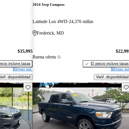
2024 Jeep Compass
Latitude Lux 4WD
24,376 millas
Frederick, MD
$35,995
$22,99
Buena oferta
recio incluye tasas
El precio incluye tasas
$0/mes est.
$0/mes est
erif. disponibilidad
Verif. disponibilidad
Guarda este Aviso
Gu