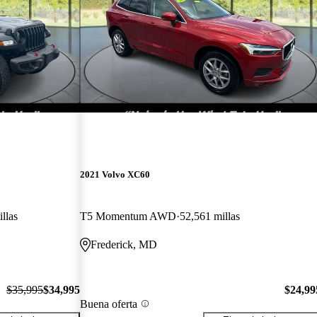
2021 Volvo XC60
llas
T5 Momentum AWD
52,561 millas
Frederick, MD
$35,995
$34,995
$24,99
Buena oferta