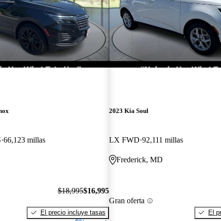
nox
2023 Kia Soul
S
66,123 millas
LX FWD
92,111 millas
Frederick, MD
$18,995
$16,995
Gran oferta
El precio incluye tasas
El p