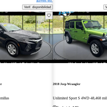
$0/mes est.
Verif. disponibilidad
V
Guarda este Aviso
¡Nuevo!
er
2018 Jeep Wrangler
millas
Unlimited Sport S 4WD
48,468 mil