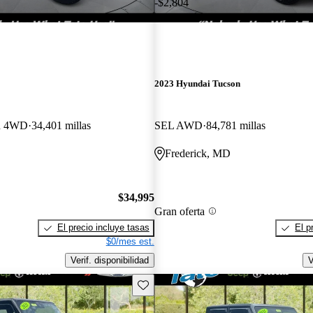
-$2,804
2023 Hyundai Tucson
on 4WD
34,401 millas
SEL AWD
84,781 millas
Frederick, MD
$34,995
Gran oferta
El precio incluye tasas
El p
$0/mes est.
Verif. disponibilidad
V
Guarda este Aviso