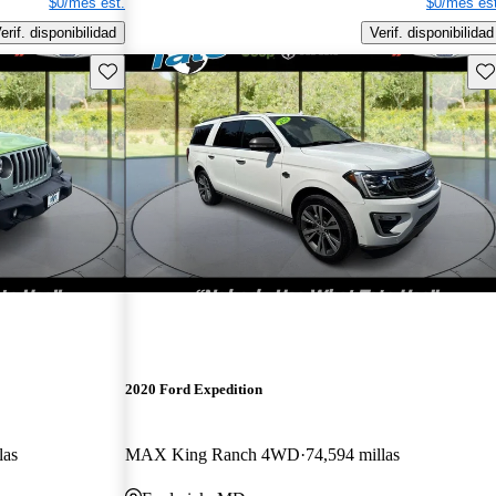
$0/mes est.
$0/mes est
erif. disponibilidad
Verif. disponibilidad
Guarda este Aviso
Gu
2020 Ford Expedition
las
MAX King Ranch 4WD
74,594 millas