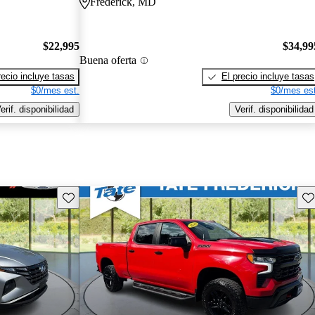
Frederick, MD
$22,995
$34,99
Buena oferta
recio incluye tasas
El precio incluye tasas
$0/mes est.
$0/mes est
erif. disponibilidad
Verif. disponibilidad
Guarda este Aviso
Gu