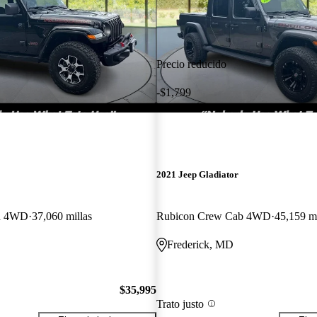
Precio reducido
-$1,799
2021 Jeep Gladiator
on 4WD
37,060 millas
Rubicon Crew Cab 4WD
45,159 mi
Frederick, MD
$35,995
Trato justo