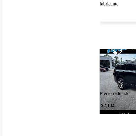
fabricante
Precio reducido
-$2,104