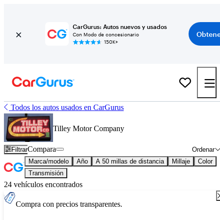
CarGurus: Autos nuevos y usados
Obtene
Con Modo de concesionario
150K+
Todos los autos usados en CarGurus
Tilley Motor Company
Compara
Filtrar
Ordenar
Marca/modelo
Año
A 50 millas de distancia
Millaje
Color
Transmisión
24 vehículos encontrados
Compra con precios transparentes.