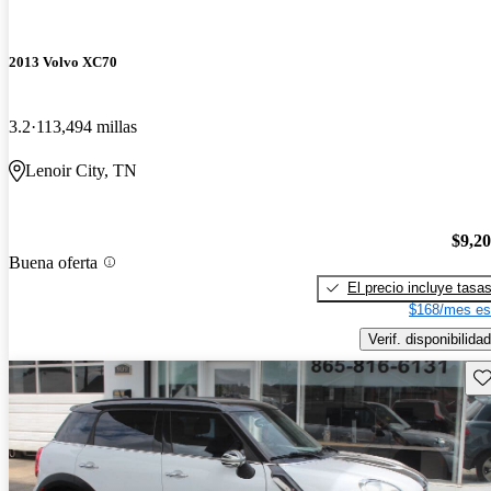
2013 Volvo XC70
3.2
113,494 millas
Lenoir City, TN
$9,2
Buena oferta
El precio incluye tasa
$168/mes es
Verif. disponibilidad
Gu