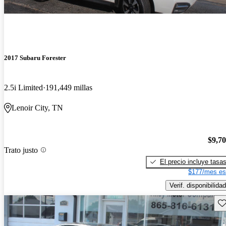
2017 Subaru Forester
2.5i Limited
191,449 millas
Lenoir City, TN
$9,7
Trato justo
El precio incluye tasa
$177/mes es
Verif. disponibilidad
Gu