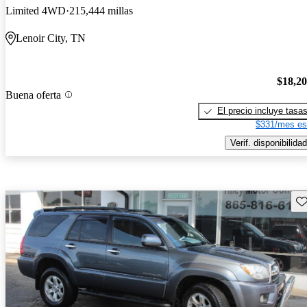
Limited 4WD
215,444 millas
Lenoir City, TN
$18,2
Buena oferta
El precio incluye tasa
$331/mes es
Verif. disponibilidad
Gu