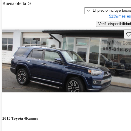
Buena oferta
El precio incluye tasa
$139/mes es
Verif. disponibilidad
Gu
2015 Toyota 4Runner