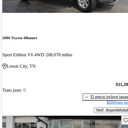
2006 Toyota 4Runner
Sport Edition V6 4WD
208,078 millas
Lenoir City, TN
$11,2
Trato justo
El precio incluye tasa
$204/mes es
Verif. disponibilidad
Gu