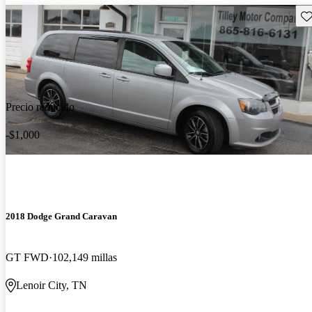
Gu
Precio reducido
-$1,000
2018 Dodge Grand Caravan
GT FWD
102,149 millas
Lenoir City, TN