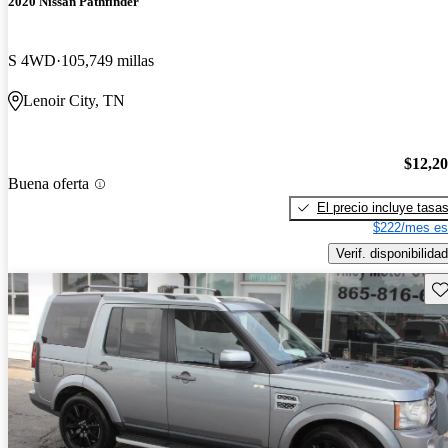
2020 Nissan Pathfinder
S 4WD
105,749 millas
Lenoir City, TN
$12,2
Buena oferta
El precio incluye tasa
$222/mes es
Verif. disponibilidad
Gu