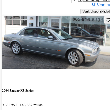
$113/mes es
Verif. disponibilidad
Gu
2004 Jaguar XJ-Series
XJ8 RWD
143,657 millas