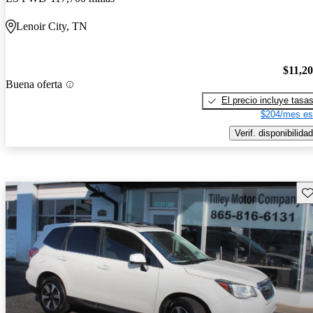
Lenoir City, TN
$11,2
Buena oferta
El precio incluye tasa
$204/mes es
Verif. disponibilidad
Gu