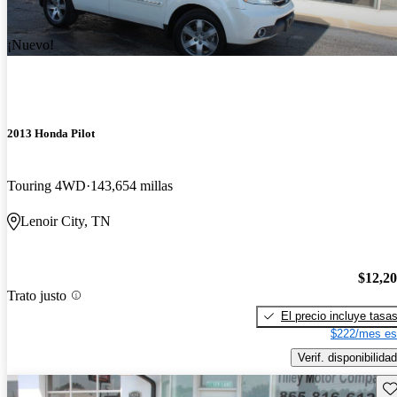
¡Nuevo!
2013 Honda Pilot
Touring 4WD
143,654 millas
Lenoir City, TN
$12,2
Trato justo
El precio incluye tasa
$222/mes es
Verif. disponibilidad
Gu