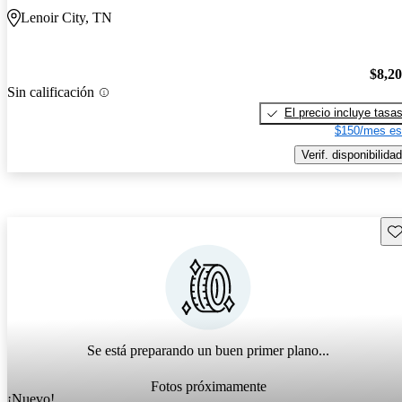
Lenoir City, TN
$8,2
Sin calificación
El precio incluye tasa
$150/mes es
Verif. disponibilidad
Gu
Se está preparando un buen primer plano...
Fotos próximamente
¡Nuevo!