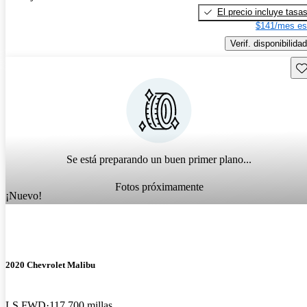
El precio incluye tasa
$141/mes es
Verif. disponibilidad
Gu
Se está preparando un buen primer plano...
Fotos próximamente
¡Nuevo!
2020 Chevrolet Malibu
LS FWD
117,700 millas