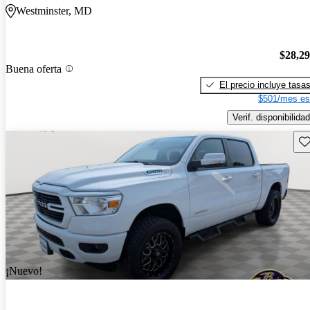
Westminster, MD
$28,2
Buena oferta
El precio incluye tasa
$501/mes es
Verif. disponibilidad
Gu
¡Nuevo!