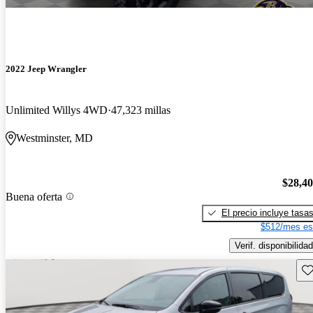
2022 Jeep Wrangler
Unlimited Willys 4WD
47,323 millas
Westminster, MD
$28,4
Buena oferta
El precio incluye tasa
$512/mes es
Verif. disponibilidad
Gu