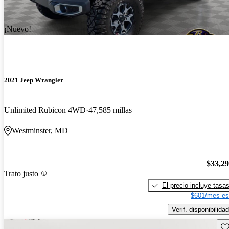
¡Nuevo!
2021 Jeep Wrangler
Unlimited Rubicon 4WD
47,585 millas
Westminster, MD
$33,2
Trato justo
El precio incluye tasa
$601/mes es
Verif. disponibilidad
Gu