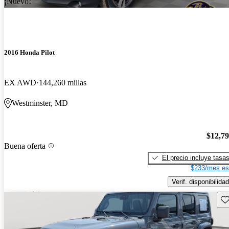
¡Nuevo!
2016 Honda Pilot
EX AWD
144,260 millas
Westminster, MD
$12,7
Buena oferta
El precio incluye tasa
$233/mes es
Verif. disponibilidad
Gu