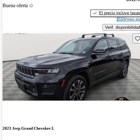
Buena oferta
El precio incluye tasa
$559/mes es
Verif. disponibilidad
Gu
2023 Jeep Grand Cherokee L