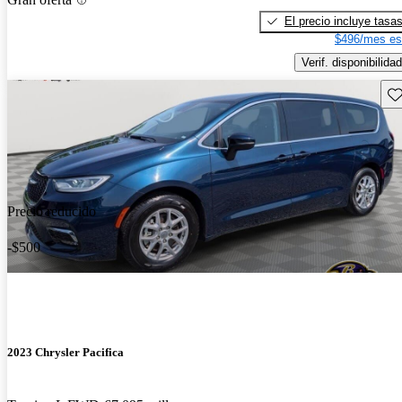
El precio incluye tasa
$496/mes es
Verif. disponibilidad
Gu
Precio reducido
-$500
2023 Chrysler Pacifica