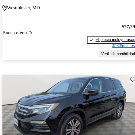
Westminster, MD
$27,2
Buena oferta
El precio incluye tasa
$480/mes es
Verif. disponibilidad
Gu