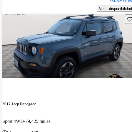
$563/mes es
Verif. disponibilidad
Gu
2017 Jeep Renegade
Sport 4WD
79,425 millas