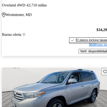
Overland 4WD
43,710 millas
Westminster, MD
$34,2
Buena oferta
El precio incluye tasa
$608/mes es
Verif. disponibilidad
Gu