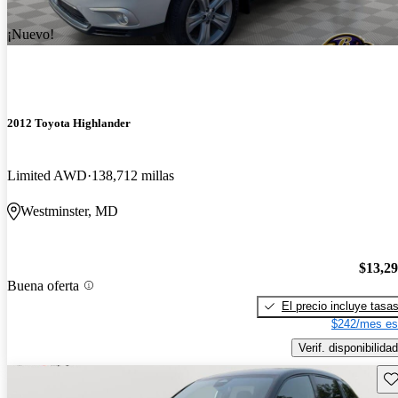
¡Nuevo!
2012 Toyota Highlander
Limited AWD
138,712 millas
Westminster, MD
$13,2
Buena oferta
El precio incluye tasa
$242/mes es
Verif. disponibilidad
Gu