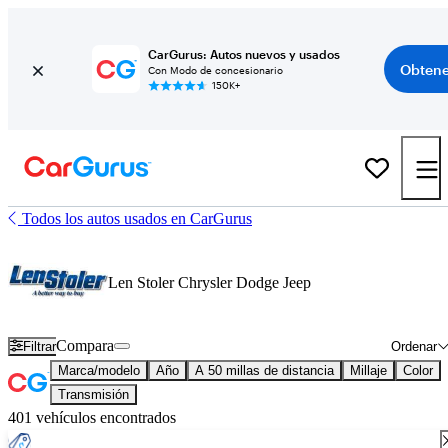
CarGurus: Autos nuevos y usados
Obtene
Con Modo de concesionario
150K+
Todos los autos usados en CarGurus
Len Stoler Chrysler Dodge Jeep
Compara
Filtrar
Ordenar
Marca/modelo
Año
A 50 millas de distancia
Millaje
Color
Transmisión
401 vehículos encontrados