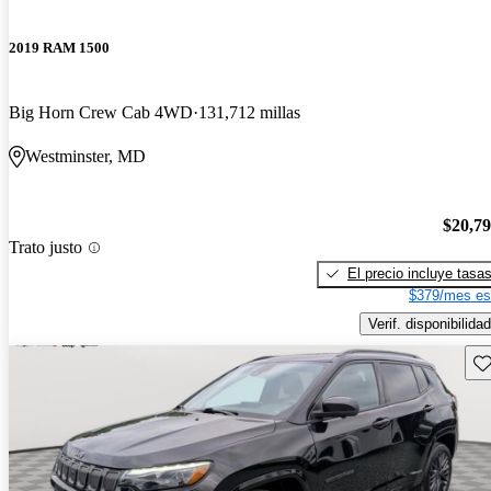
2019 RAM 1500
Big Horn Crew Cab 4WD
131,712 millas
Westminster, MD
$20,7
Trato justo
El precio incluye tasa
$379/mes es
Verif. disponibilidad
Gu