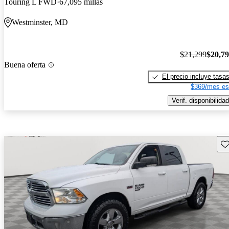
Touring L FWD
67,095 millas
Westminster, MD
$21,299
$20,7
Buena oferta
El precio incluye tasa
$369/mes es
Verif. disponibilidad
Gu