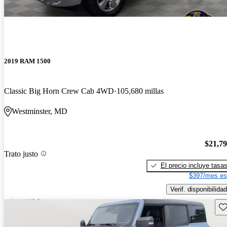
2019 RAM 1500
Classic Big Horn Crew Cab 4WD
105,680 millas
Westminster, MD
$21,7
Trato justo
El precio incluye tasa
$397/mes es
Verif. disponibilidad
Gu