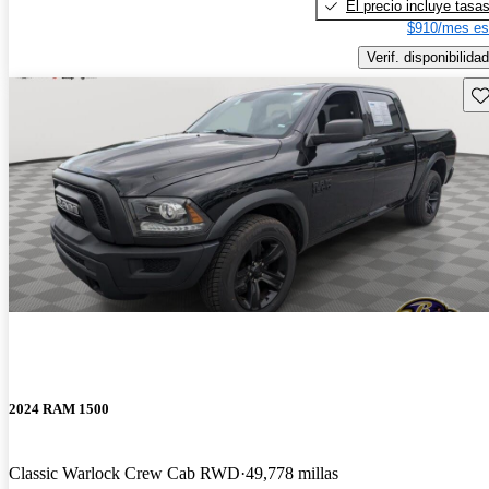
El precio incluye tasa
$910/mes es
Verif. disponibilidad
Gu
2024 RAM 1500
Classic Warlock Crew Cab RWD
49,778 millas