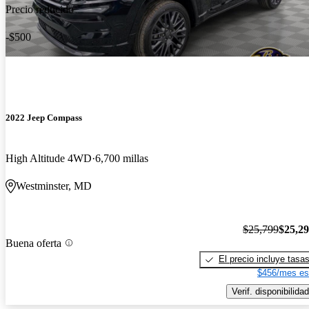
Precio reducido
-$500
2022 Jeep Compass
High Altitude 4WD
6,700 millas
Westminster, MD
$25,799
$25,2
Buena oferta
El precio incluye tasa
$456/mes es
Verif. disponibilidad