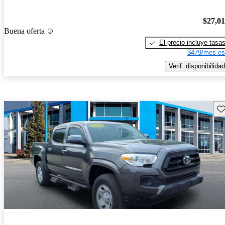
$27,0
Buena oferta
El precio incluye tasa
$479/mes es
Verif. disponibilidad
Gu