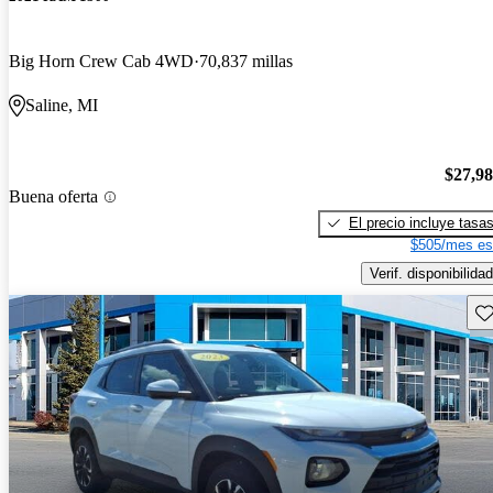
Big Horn Crew Cab 4WD
70,837 millas
Saline, MI
$27,9
Buena oferta
El precio incluye tasa
$505/mes es
Verif. disponibilidad
Gu