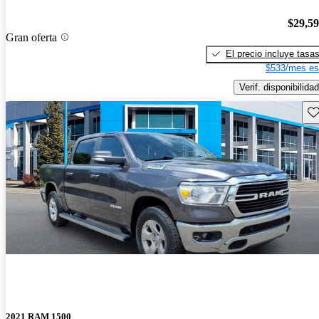
$29,5
Gran oferta
El precio incluye tasa
$533/mes es
Verif. disponibilidad
Gu
2021 RAM 1500