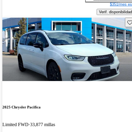
$351/mes es
Verif. disponibilidad
Gu
2025 Chrysler Pacifica
Limited FWD
33,877 millas