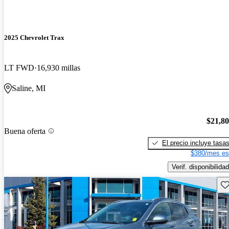
2025 Chevrolet Trax
LT FWD
16,930 millas
Saline, MI
$21,8
Buena oferta
El precio incluye tasa
$380/mes es
Verif. disponibilidad
Gu