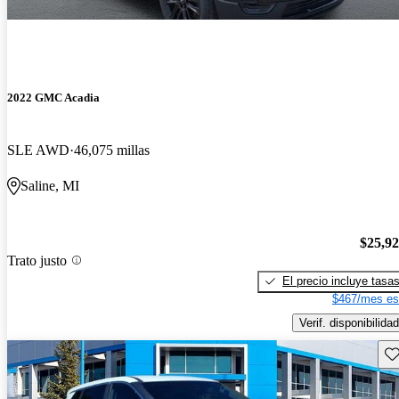
2022 GMC Acadia
SLE AWD
46,075 millas
Saline, MI
$25,9
Trato justo
El precio incluye tasa
$467/mes es
Verif. disponibilidad
Gu