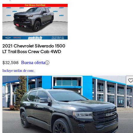
2021 Chevrolet Silverado 1500
LT Trail Boss Crew Cab 4WD
$32,598
Buena oferta
Incluye tarifas de conc.
Gu