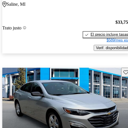
Saline, MI
$33,7
Trato justo
El precio incluye tasa
$589/mes es
Verif. disponibilidad
Gu