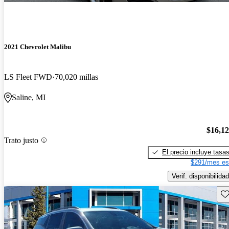
2021 Chevrolet Malibu
LS Fleet FWD
70,020 millas
Saline, MI
$16,1
Trato justo
El precio incluye tasa
$291/mes es
Verif. disponibilidad
Gu