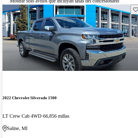
Mostrar solo avisos que incluyan tasas del concesionario
Gu
2022 Chevrolet Silverado 1500
LT Crew Cab 4WD
66,856 millas
Saline, MI