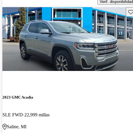
Verif. disponibilidad
Gu
2023 GMC Acadia
SLE FWD
22,999 millas
Saline, MI