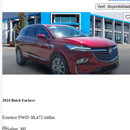
Verif. disponibilidad
Gu
2024 Buick Enclave
Essence FWD
38,472 millas
Saline, MI