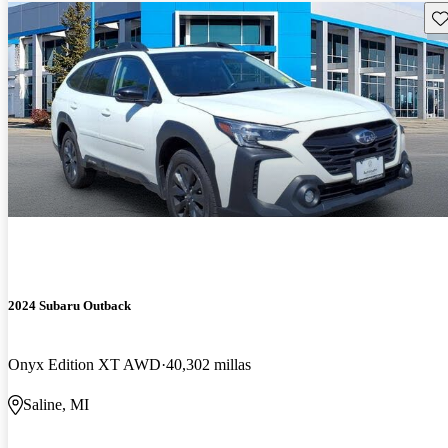
Gu
2024 Subaru Outback
Onyx Edition XT AWD
40,302 millas
Saline, MI