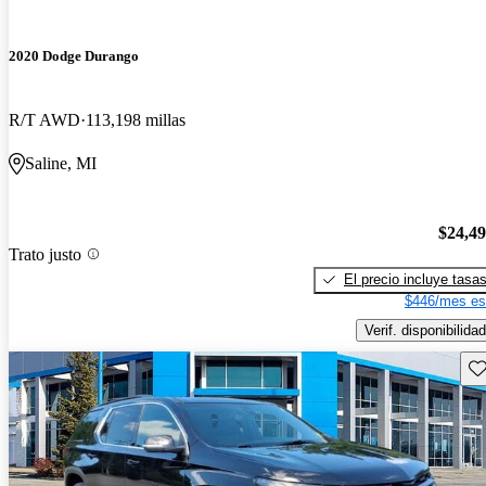
2020 Dodge Durango
R/T AWD
113,198 millas
Saline, MI
$24,4
Trato justo
El precio incluye tasa
$446/mes es
Verif. disponibilidad
Gu