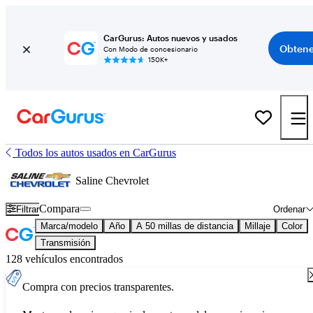
CarGurus: Autos nuevos y usados
Obtene
Con Modo de concesionario
150K+
Todos los autos usados en CarGurus
Saline Chevrolet
Compara
Filtrar
Ordenar
Marca/modelo
Año
A 50 millas de distancia
Millaje
Color
Transmisión
128 vehículos encontrados
Compra con precios transparentes.