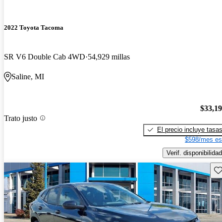
2022 Toyota Tacoma
SR V6 Double Cab 4WD
54,929 millas
Saline, MI
$33,1
Trato justo
El precio incluye tasa
$598/mes es
Verif. disponibilidad
Gu