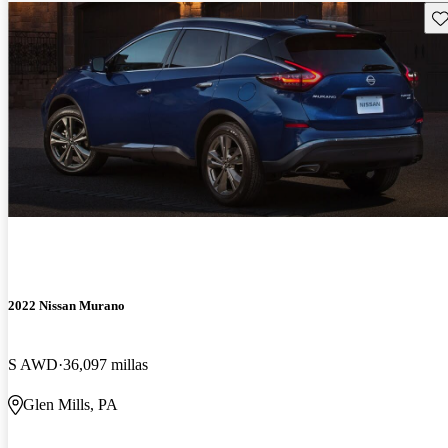
Gu
2022 Nissan Murano
S AWD
36,097 millas
Glen Mills, PA