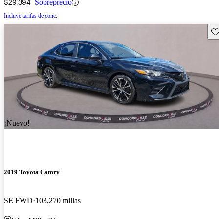
$29,394
Sobreprecio
Incluye tarifas de conc.
Gu
¡Nuevo!
2019 Toyota Camry
SE FWD
103,270 millas