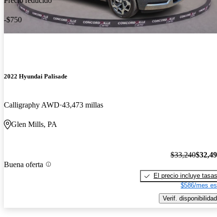
Precio reducido
-$750
2022 Hyundai Palisade
Calligraphy AWD
43,473 millas
Glen Mills, PA
$33,240
$32,4
Buena oferta
El precio incluye tasa
$586/mes es
Verif. disponibilidad