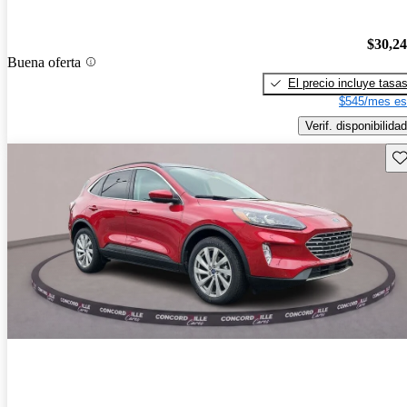
$30,2
Buena oferta
El precio incluye tasa
$545/mes es
Verif. disponibilidad
Gu