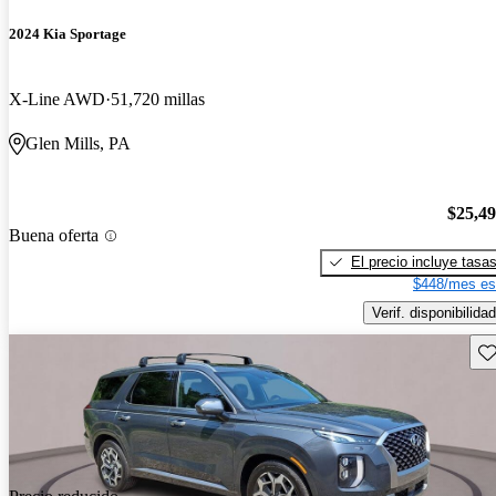
2024 Kia Sportage
X-Line AWD
51,720 millas
Glen Mills, PA
$25,4
Buena oferta
El precio incluye tasa
$448/mes es
Verif. disponibilidad
Gu