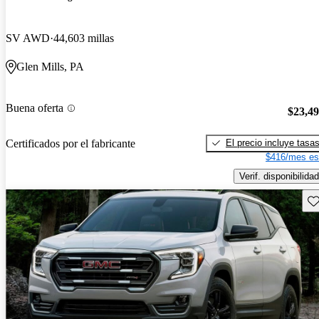
SV AWD
44,603 millas
Glen Mills, PA
Buena oferta
$23,4
El precio incluye tasa
Certificados por el fabricante
$416/mes es
Verif. disponibilidad
Gu