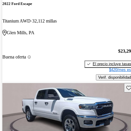
2022 Ford Escape
Titanium AWD
32,112 millas
Glen Mills, PA
$23,2
Buena oferta
El precio incluye tasa
$420/mes es
Verif. disponibilidad
Gu