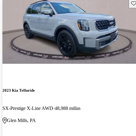
Gu
2023 Kia Telluride
SX-Prestige X-Line AWD
48,988 millas
Glen Mills, PA