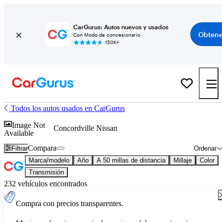
CarGurus: Autos nuevos y usados
Obtene
Con Modo de concesionario
150K+
Todos los autos usados en CarGurus
Image Not
Concordville Nissan
Available
Compara
Filtrar
Ordenar
Marca/modelo
Año
A 50 millas de distancia
Millaje
Color
Transmisión
232 vehículos encontrados
Compra con precios transparentes.