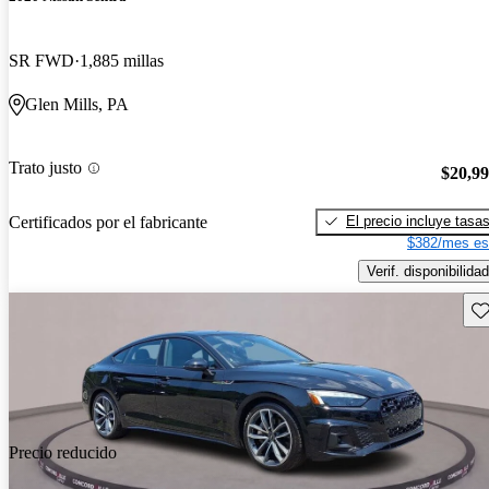
SR FWD
1,885 millas
Glen Mills, PA
Trato justo
$20,9
El precio incluye tasa
Certificados por el fabricante
$382/mes es
Verif. disponibilidad
Gu
Precio reducido