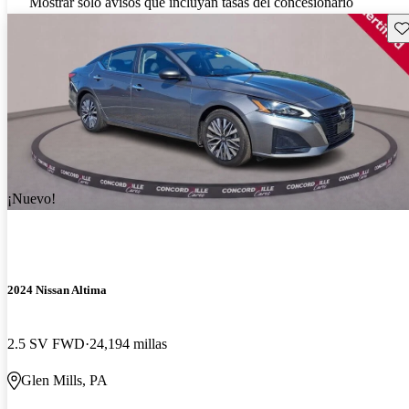
Mostrar solo avisos que incluyan tasas del concesionario
Gu
¡Nuevo!
2024 Nissan Altima
2.5 SV FWD
24,194 millas
Glen Mills, PA