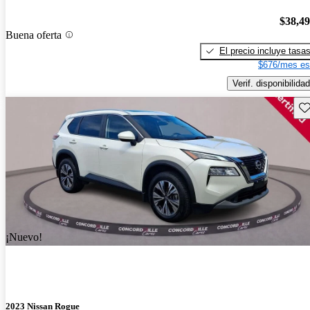
$38,4
Buena oferta
El precio incluye tasa
$676/mes es
Verif. disponibilidad
Gu
¡Nuevo!
2023 Nissan Rogue