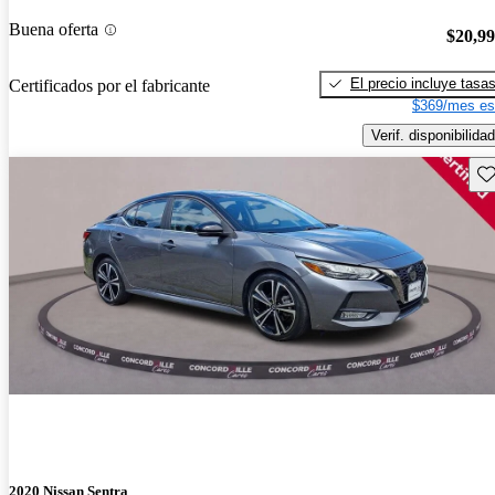
Buena oferta
$20,9
El precio incluye tasa
Certificados por el fabricante
$369/mes es
Verif. disponibilidad
Gu
2020 Nissan Sentra