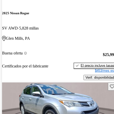
2025 Nissan Rogue
SV AWD
5,828 millas
Glen Mills, PA
Buena oferta
$25,9
El precio incluye tasa
Certificados por el fabricante
$453/mes es
Verif. disponibilidad
Gu