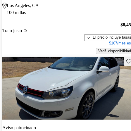
Los Angeles, CA
100 millas
$8,4
Trato justo
El precio incluye tasa
$167/mes es
Verif. disponibilidad
Gu
Aviso patrocinado