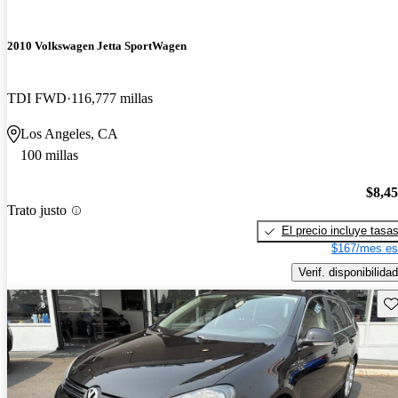
2010 Volkswagen Jetta SportWagen
TDI FWD
116,777 millas
Los Angeles, CA
100 millas
$8,4
Trato justo
El precio incluye tasa
$167/mes es
Verif. disponibilidad
Gu