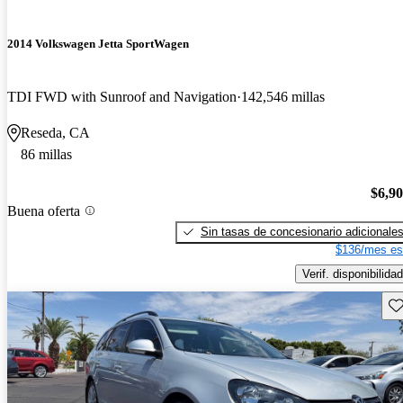
2014 Volkswagen Jetta SportWagen
TDI FWD with Sunroof and Navigation
142,546 millas
Reseda, CA
86 millas
$6,9
Buena oferta
Sin tasas de concesionario adicionale
$136/mes es
Verif. disponibilidad
Gu