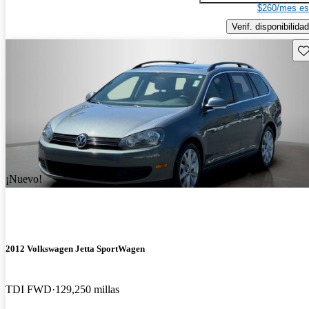
$260/mes es
Verif. disponibilidad
Gu
¡Nuevo!
2012 Volkswagen Jetta SportWagen
TDI FWD
129,250 millas