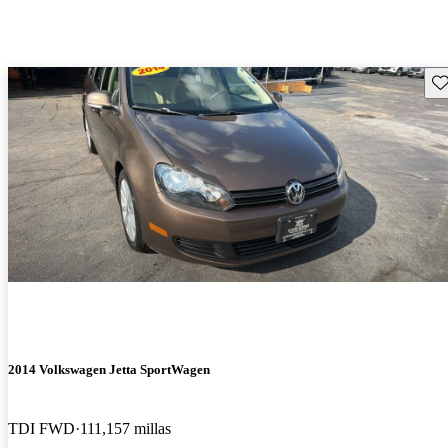
Gu
2014 Volkswagen Jetta SportWagen
TDI FWD
111,157 millas