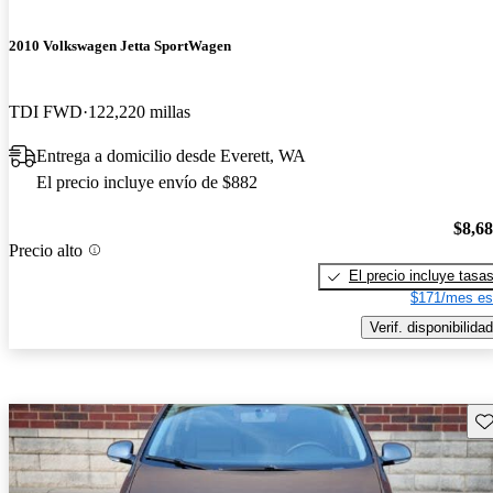
2010 Volkswagen Jetta SportWagen
TDI FWD
122,220 millas
Entrega a domicilio desde Everett, WA
El precio incluye envío de $882
$8,6
Precio alto
El precio incluye tasa
$171/mes es
Verif. disponibilidad
Gu