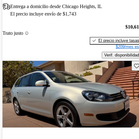
Entrega a domicilio desde Chicago Heights, IL
El precio incluye envío de $1,743
$10,6
Trato justo
El precio incluye tasa
$209/mes es
Verif. disponibilidad
Gu