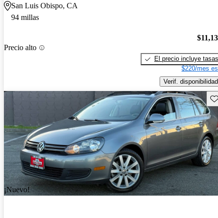
San Luis Obispo, CA
94 millas
$11,1
Precio alto
El precio incluye tasa
$220/mes es
Verif. disponibilidad
Gu
¡Nuevo!