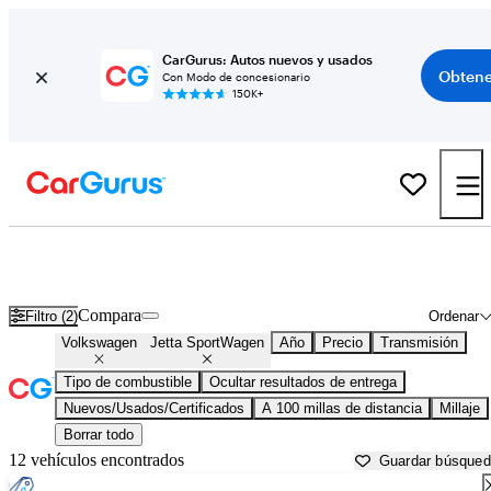
CarGurus: Autos nuevos y usados
Obtene
Con Modo de concesionario
150K+
Volkswagen Jetta SportWagen usados en venta cerca de
Bakersfield, CA
Compara
Filtro (2)
Ordenar
Volkswagen
Jetta SportWagen
Año
Precio
Transmisión
Tipo de combustible
Ocultar resultados de entrega
Nuevos/Usados/Certificados
A 100 millas de distancia
Millaje
Borrar todo
12 vehículos encontrados
Guardar búsque