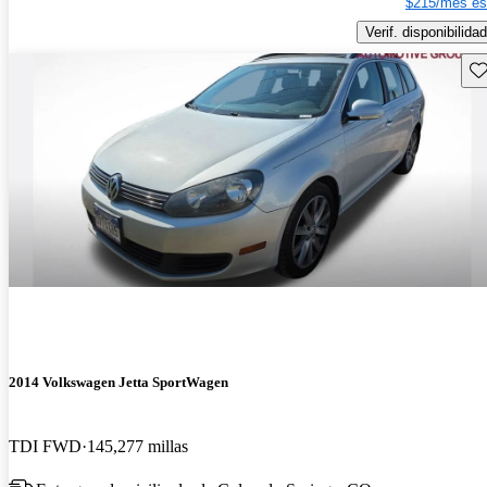
$215/mes es
Verif. disponibilidad
Gu
2014 Volkswagen Jetta SportWagen
TDI FWD
145,277 millas