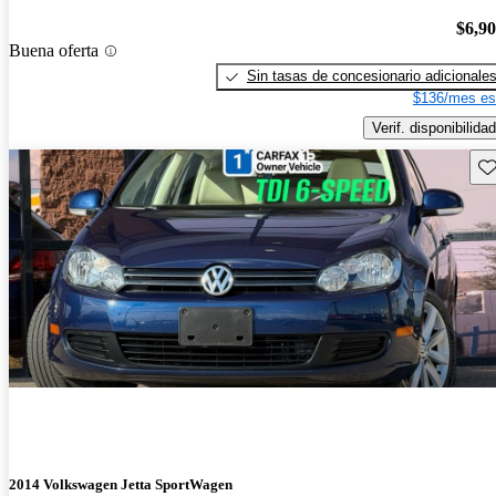
$6,9
Buena oferta
Sin tasas de concesionario adicionale
$136/mes es
Verif. disponibilidad
Gu
2014 Volkswagen Jetta SportWagen