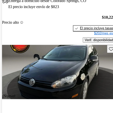
Entrega a domicilio desde Colorado Springs, CO
El precio incluye envío de $823
$10,2
Precio alto
El precio incluye tasa
$202/mes es
Verif. disponibilidad
Gu
¡Nuevo!