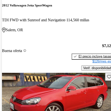
2012 Volkswagen Jetta SportWagen
TDI FWD with Sunroof and Navigation
114,560 millas
Salem, OR
$7,1
Buena oferta
El precio incluye tasa
$126/mes es
Verif. disponibilidad
Gu