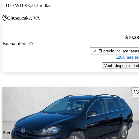
TDI FWD
93,212 millas
Chesapeake, VA
$10,2
Buena oferta
El precio incluye tasa
$204/mes es
Verif. disponibilidad
Gu
Precio reducido