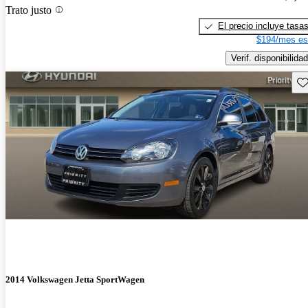
Trato justo
El precio incluye tasa
$194/mes es
Verif. disponibilidad
Gu
2014 Volkswagen Jetta SportWagen