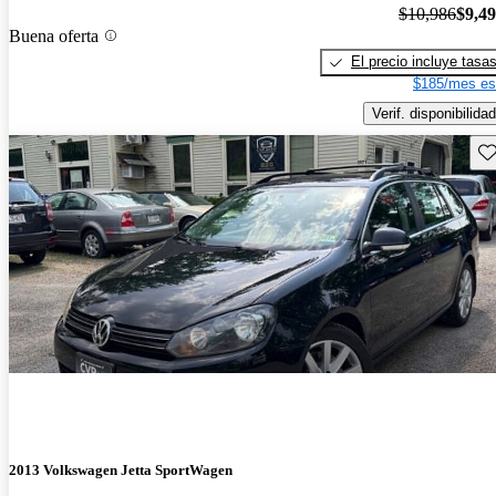
$10,986
$9,4
Buena oferta
El precio incluye tasa
$185/mes es
Verif. disponibilidad
Gu
2013 Volkswagen Jetta SportWagen