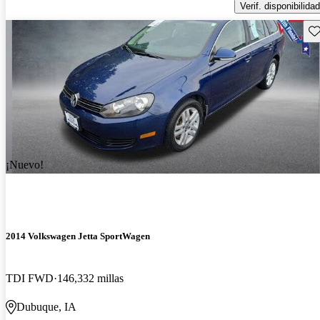
Verif. disponibilidad
Gu
¡Nuevo!
2014 Volkswagen Jetta SportWagen
TDI FWD
146,332 millas
Dubuque, IA