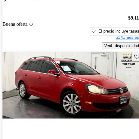
$9,1
Buena oferta
El precio incluye tasa
$175/mes es
Verif. disponibilidad
Gu