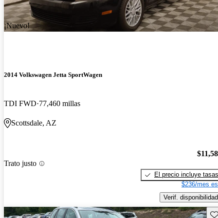
¡Nuevo!
2014 Volkswagen Jetta SportWagen
TDI FWD
77,460 millas
Scottsdale, AZ
$11,5
Trato justo
El precio incluye tasa
$236/mes es
Verif. disponibilidad
Gu