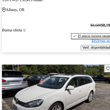
Albany, OR
$8,688
$8,1
Buena oferta
El precio incluye tasa
$153/mes es
Verif. disponibilidad
Gu