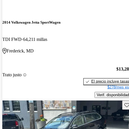
2014 Volkswagen Jetta SportWagen
TDI FWD
64,211 millas
Frederick, MD
$13,2
Trato justo
El precio incluye tasa
$278/mes es
Verif. disponibilidad
Gu