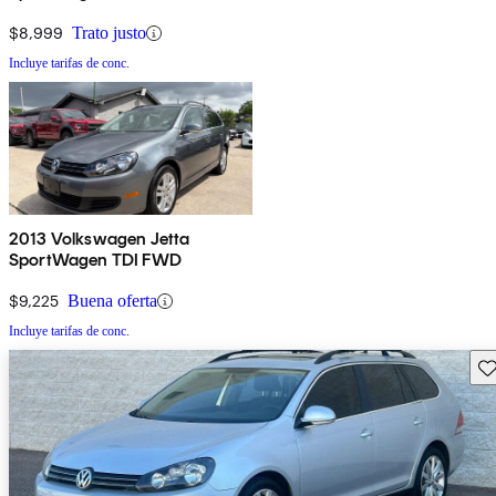
$8,999
Trato justo
Incluye tarifas de conc.
2013 Volkswagen Jetta
SportWagen TDI FWD
$9,225
Buena oferta
Incluye tarifas de conc.
Gu