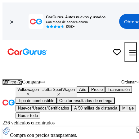
CarGurus: Autos nuevos y usados
Obtene
Con Modo de concesionario
150K+
Volkswagen Jetta SportWagen usados en venta en todo el país
Compara
Filtro (2)
Ordenar
Volkswagen
Jetta SportWagen
Año
Precio
Transmisión
Tipo de combustible
Ocultar resultados de entrega
Nuevos/Usados/Certificados
A 50 millas de distancia
Millaje
Borrar todo
236 vehículos encontrados
Compra con precios transparentes.