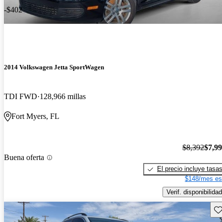
-$402
2014 Volkswagen Jetta SportWagen
TDI FWD
128,966 millas
Fort Myers, FL
$8,392
$7,9
Buena oferta
El precio incluye tasa
$148/mes es
Verif. disponibilidad
Gu