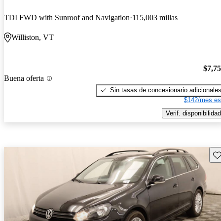
TDI FWD with Sunroof and Navigation
115,003 millas
Williston, VT
$7,7
Buena oferta
Sin tasas de concesionario adicionale
$142/mes es
Verif. disponibilidad
Gu