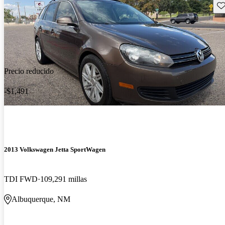
Gu
Precio reducido
-$1,491
2013 Volkswagen Jetta SportWagen
TDI FWD
109,291 millas
Albuquerque, NM