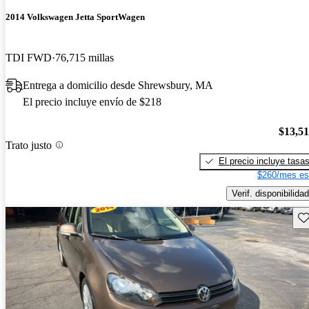
2014 Volkswagen Jetta SportWagen
TDI FWD
76,715 millas
Entrega a domicilio desde Shrewsbury, MA
El precio incluye envío de $218
$13,5
Trato justo
El precio incluye tasa
$260/mes es
Verif. disponibilidad
Gu