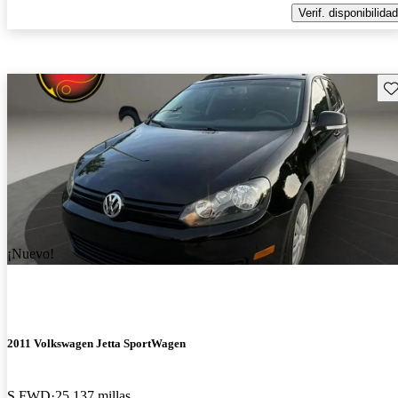
Verif. disponibilidad
Gu
¡Nuevo!
2011 Volkswagen Jetta SportWagen
S FWD
25,137 millas