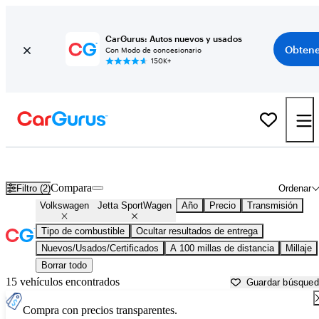
CarGurus: Autos nuevos y usados
Obtene
Con Modo de concesionario
150K+
Volkswagen Jetta SportWagen usados en venta cerca de
Auburn, M
Compara
Filtro (2)
Ordenar
Volkswagen
Jetta SportWagen
Año
Precio
Transmisión
Tipo de combustible
Ocultar resultados de entrega
Nuevos/Usados/Certificados
A 100 millas de distancia
Millaje
Borrar todo
15 vehículos encontrados
Guardar búsque
Compra con precios transparentes.