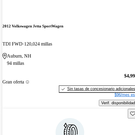
2012 Volkswagen Jetta SportWagen
TDI FWD
120,024 millas
Auburn, NH
94 millas
$4,9
Gran oferta
Sin tasas de concesionario adicionale
$96/mes es
Verif. disponibilidad
Gu