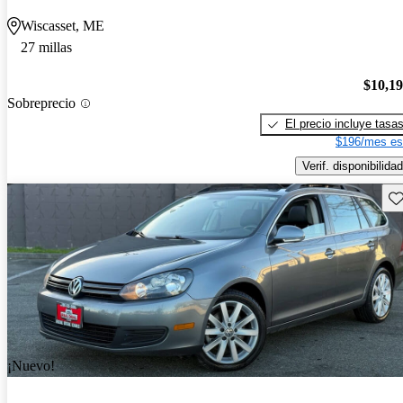
Wiscasset, ME
27 millas
$10,1
Sobreprecio
El precio incluye tasa
$196/mes es
Verif. disponibilidad
Gu
¡Nuevo!