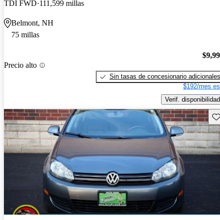
TDI FWD
111,599 millas
Belmont, NH
75 millas
$9,9
Precio alto
Sin tasas de concesionario adicionale
$192/mes es
Verif. disponibilidad
Gu