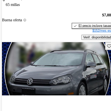
65 millas
$7,8
Buena oferta
El precio incluye tasa
$152/mes es
Verif. disponibilidad
Gu