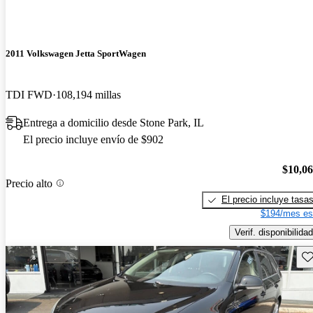
2011 Volkswagen Jetta SportWagen
TDI FWD
108,194 millas
Entrega a domicilio desde Stone Park, IL
El precio incluye envío de $902
$10,0
Precio alto
El precio incluye tasa
$194/mes es
Verif. disponibilidad
Gu