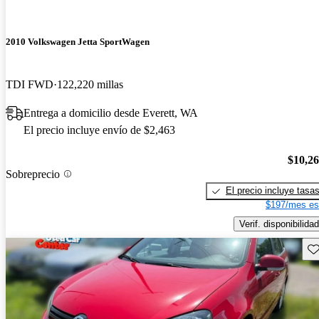
2010 Volkswagen Jetta SportWagen
TDI FWD
122,220 millas
Entrega a domicilio desde Everett, WA
El precio incluye envío de $2,463
$10,2
Sobreprecio
El precio incluye tasa
$197/mes es
Verif. disponibilidad
Gu