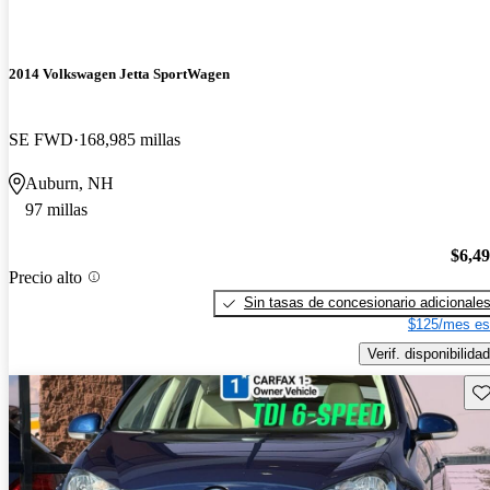
2014 Volkswagen Jetta SportWagen
SE FWD
168,985 millas
Auburn, NH
97 millas
$6,4
Precio alto
Sin tasas de concesionario adicionale
$125/mes es
Verif. disponibilidad
Gu