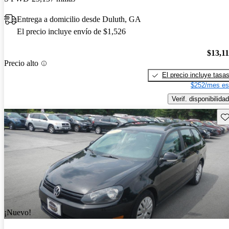
Entrega a domicilio desde Duluth, GA
El precio incluye envío de $1,526
$13,1
Precio alto
El precio incluye tasa
$252/mes es
Verif. disponibilidad
Gu
¡Nuevo!