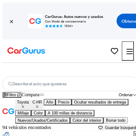
CarGurus: Autos nuevos y usados
Obtene
Con Modo de concesionario
150K+
Toyota C-HR usados en venta cerca de
Anderson, SC
Describe el auto que quisieras
Compara
Filtro (2)
Ordenar
Toyota
C-HR
Año
Precio
Ocultar resultados de entrega
Millaje
Color
A 100 millas de distancia
Nuevos/Usados/Certificados
Color del interior
Borrar todo
94 vehículos encontrados
Guardar búsque