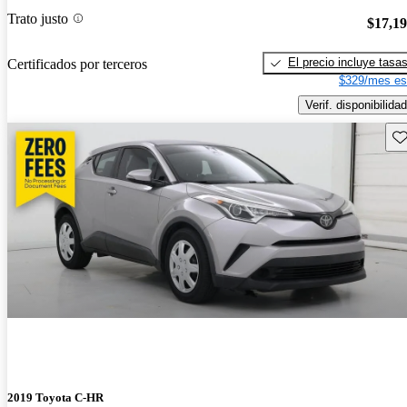
Trato justo
$17,1
El precio incluye tasa
Certificados por terceros
$329/mes es
Verif. disponibilidad
Gu
2019 Toyota C-HR