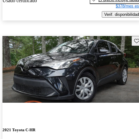
Usado certificado
$378/mes es
Verif. disponibilidad
Gu
2021 Toyota C-HR