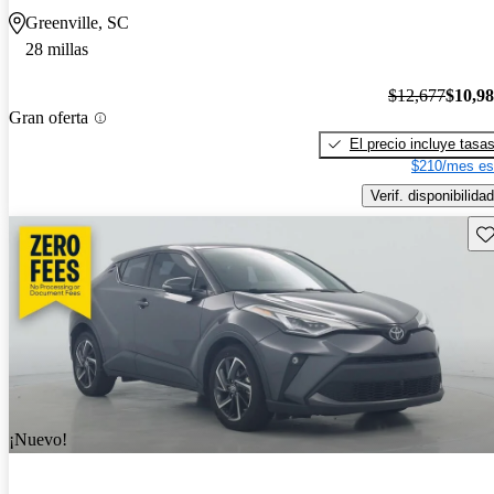
Greenville, SC
28 millas
$12,677
$10,9
Gran oferta
El precio incluye tasa
$210/mes es
Verif. disponibilidad
Gu
¡Nuevo!