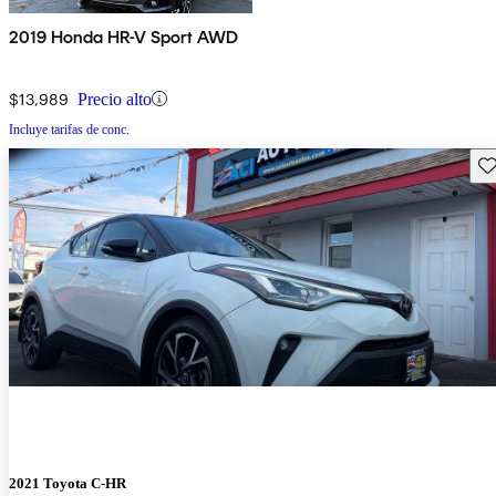
2019 Honda HR-V Sport AWD
$13,989
Precio alto
Incluye tarifas de conc.
Gu
2021 Toyota C-HR