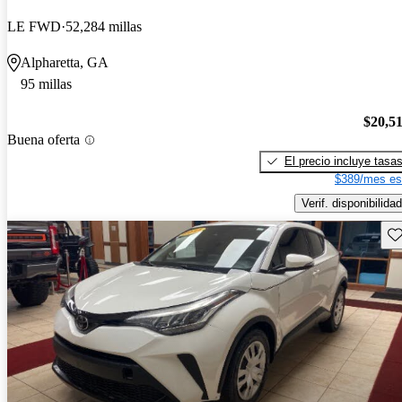
LE FWD
52,284 millas
Alpharetta, GA
95 millas
$20,5
Buena oferta
El precio incluye tasa
$389/mes es
Verif. disponibilidad
Gu