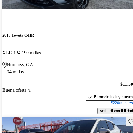
2018 Toyota C-HR
XLE
134,190 millas
Norcross, GA
94 millas
$11,5
Buena oferta
El precio incluye tasa
$220/mes es
Verif. disponibilidad
Gu