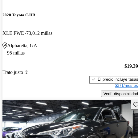
2020 Toyota C-HR
XLE FWD
73,012 millas
Alpharetta, GA
95 millas
$19,3
Trato justo
El precio incluye tasa
$371/mes es
Verif. disponibilidad
Gu