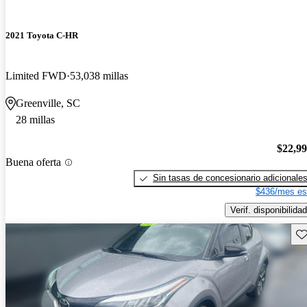
2021 Toyota C-HR
Limited FWD
53,038 millas
Greenville, SC
28 millas
$22,9
Buena oferta
Sin tasas de concesionario adicionale
$436/mes es
Verif. disponibilidad
Gu