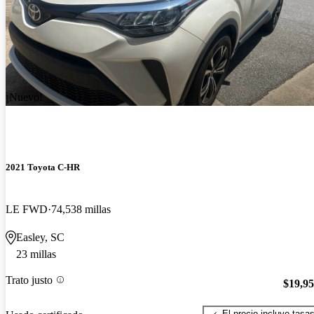
¡Nuevo!
2021 Toyota C-HR
LE FWD
74,538 millas
Easley, SC
23 millas
Trato justo
$19,9
El precio incluye tasa