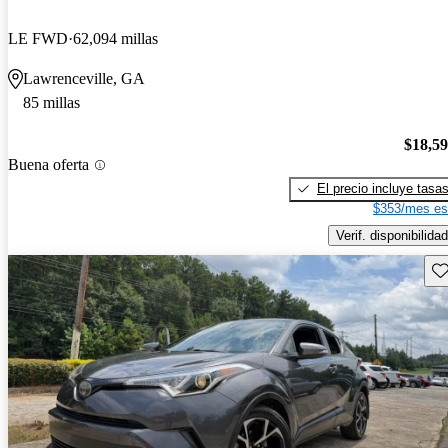
LE FWD
62,094 millas
Lawrenceville, GA
85 millas
$18,5
Buena oferta
El precio incluye tasa
$353/mes es
Verif. disponibilidad
Gu