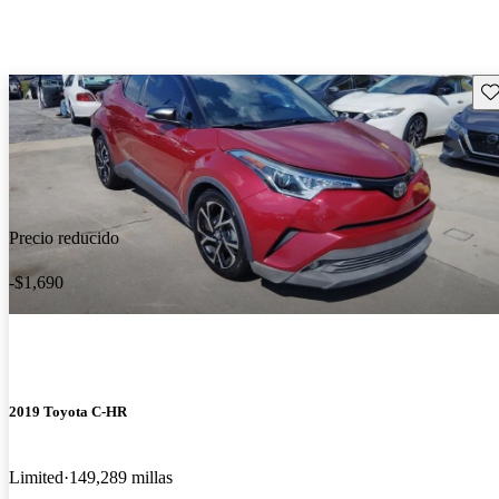
Gu
Precio reducido
-$1,690
2019 Toyota C-HR
Limited
149,289 millas