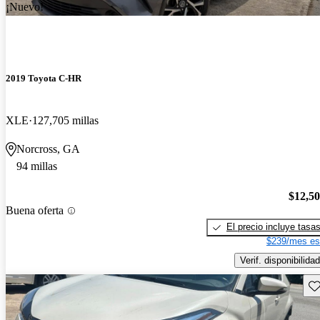
¡Nuevo!
2019 Toyota C-HR
XLE
127,705 millas
Norcross, GA
94 millas
$12,5
Buena oferta
El precio incluye tasa
$239/mes es
Verif. disponibilidad
Gu