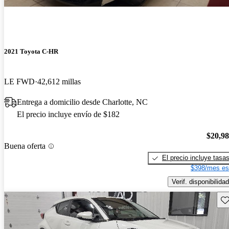
2021 Toyota C-HR
LE FWD
42,612 millas
Entrega a domicilio desde Charlotte, NC
El precio incluye envío de $182
$20,9
Buena oferta
El precio incluye tasa
$398/mes es
Verif. disponibilidad
Gu