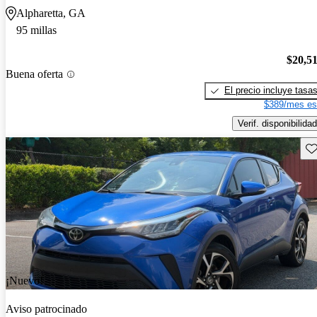
Alpharetta, GA
95 millas
$20,5
Buena oferta
El precio incluye tasa
$389/mes es
Verif. disponibilidad
Gu
¡Nuevo!
Aviso patrocinado