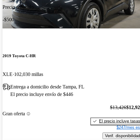
Precio reducido
-$500
2019 Toyota C-HR
XLE
102,030 millas
Entrega a domicilio desde Tampa, FL
El precio incluye envío de $446
$13,426
$12,9
Gran oferta
El precio incluye tasa
$247/mes es
Verif. disponibilidad