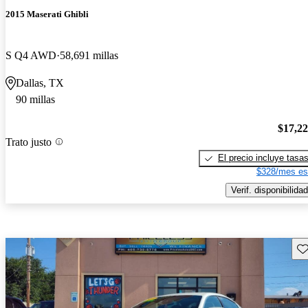
2015 Maserati Ghibli
S Q4 AWD
58,691 millas
Dallas, TX
90 millas
$17,2
Trato justo
El precio incluye tasa
$328/mes es
Verif. disponibilidad
Gu