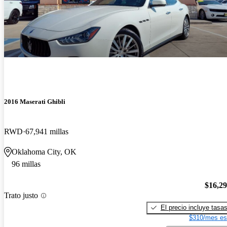
2016 Maserati Ghibli
RWD
67,941 millas
Oklahoma City, OK
96 millas
$16,2
Trato justo
El precio incluye tasa
$310/mes es