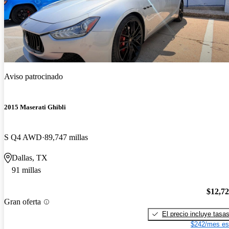
Aviso patrocinado
2015 Maserati Ghibli
S Q4 AWD
89,747 millas
Dallas, TX
91 millas
$12,7
Gran oferta
El precio incluye tasa
$242/mes es