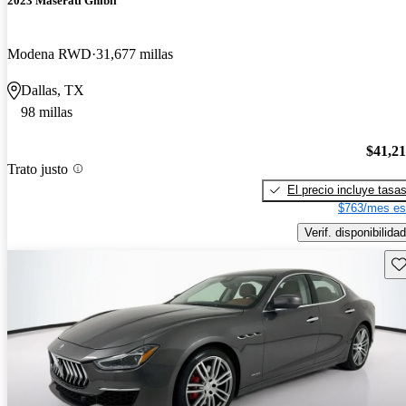
2023 Maserati Ghibli
Modena RWD
31,677 millas
Dallas, TX
98 millas
$41,2
Trato justo
El precio incluye tasa
$763/mes es
Verif. disponibilidad
Gu