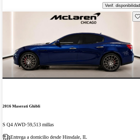
Verif. disponibilidad
Gu
2016 Maserati Ghibli
S Q4 AWD
59,513 millas
Entrega a domicilio desde Hinsdale, IL