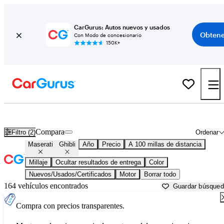
CarGurus: Autos nuevos y usados
Obtene
Con Modo de concesionario
150K+
Maserati Ghibli usados en venta cerca de
Ardmore, OK
Compara
Filtro (2)
Ordenar
Maserati
Ghibli
Año
Precio
A 100 millas de distancia
Millaje
Ocultar resultados de entrega
Color
Nuevos/Usados/Certificados
Motor
Borrar todo
164 vehículos encontrados
Guardar búsque
Compra con precios transparentes.