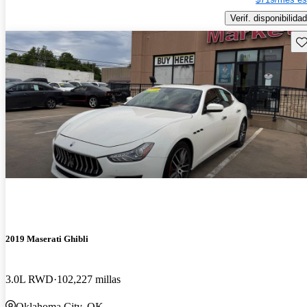
Verif. disponibilidad
Gu
2019 Maserati Ghibli
3.0L RWD
102,227 millas
Oklahoma City, OK