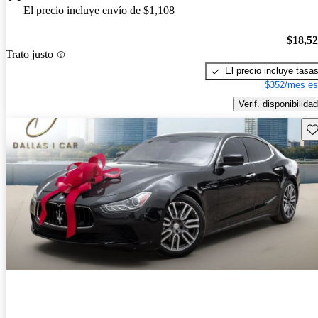
El precio incluye envío de $1,108
$18,5
Trato justo
El precio incluye tasa
$352/mes es
Verif. disponibilidad
Gu