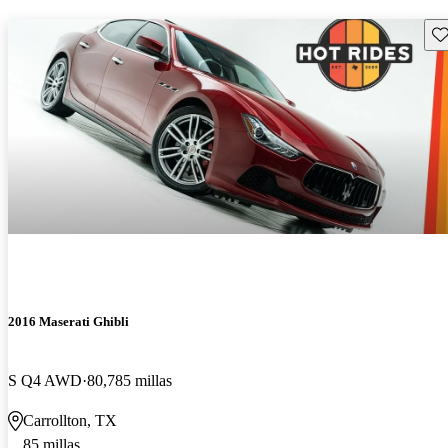
Gu
2016 Maserati Ghibli
S Q4 AWD
80,785 millas
Carrollton, TX
85 millas