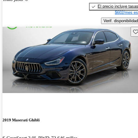
El precio incluye tasa
$602/mes es
Verif. disponibilidad
Gu
2019 Maserati Ghibli