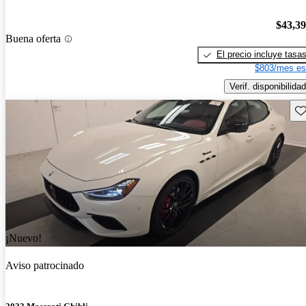
$43,3
Buena oferta
El precio incluye tasa
$803/mes es
Verif. disponibilidad
Gu
¡Nuevo!
Aviso patrocinado