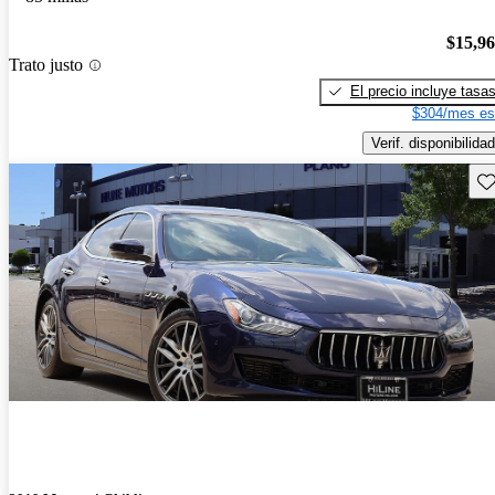
$15,9
Trato justo
El precio incluye tasa
$304/mes es
Verif. disponibilidad
Gu