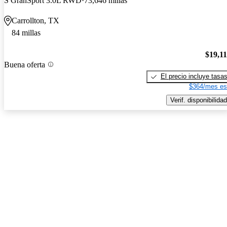
S GranSport 3.0L RWD
73,646 millas
Carrollton, TX
84 millas
$19,1
Buena oferta
El precio incluye tasa
$364/mes es
Verif. disponibilidad