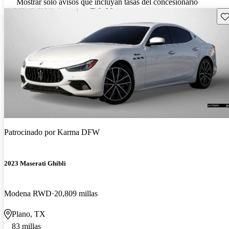
Mostrar solo avisos que incluyan tasas del concesionario
Gu
Patrocinado por
Karma DFW
2023 Maserati Ghibli
Modena RWD
20,809 millas
Plano, TX
83 millas