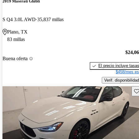
2019 Maserati Ghibli
S Q4 3.0L AWD
35,837 millas
Plano, TX
83 millas
$24,0
Buena oferta
El precio incluye tasa
$458/mes es
Verif. disponibilidad
Gu