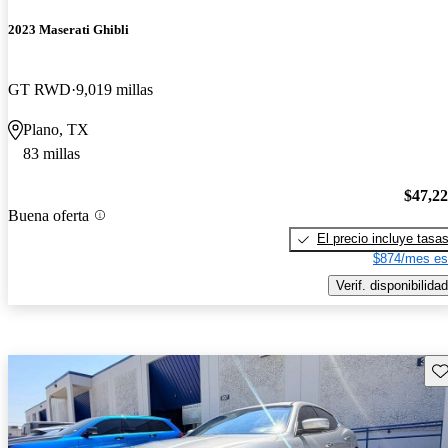
2023 Maserati Ghibli
GT RWD
9,019 millas
Plano, TX
83 millas
$47,2
Buena oferta
El precio incluye tasa
$874/mes es
Verif. disponibilidad
Gu