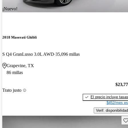
¡Nuevo!
2018 Maserati Ghibli
S Q4 GranLusso 3.0L AWD
35,096 millas
Grapevine, TX
86 millas
$23,7
Trato justo
El precio incluye tasa
$452/mes es
Verif. disponibilidad
Gu