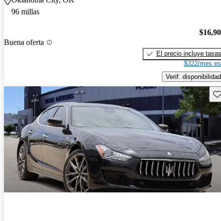
96 millas
$16,9
Buena oferta
El precio incluye tasa
$322/mes es
Verif. disponibilidad
Gu