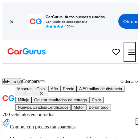
CarGurus: Autos nuevos y usados
Obtene
Con Modo de concesionario
150K+
Maserati Ghibli usados en venta en todo el país
Compara
Filtro (2)
Ordenar
Maserati
Ghibli
Año
Precio
A 50 millas de distancia
Millaje
Ocultar resultados de entrega
Color
Nuevos/Usados/Certificados
Motor
Borrar todo
700 vehículos encontrados
Compra con precios transparentes.