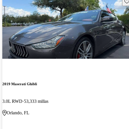
Gu
2019 Maserati Ghibli
3.0L RWD
53,333 millas
Orlando, FL