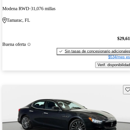
Modena RWD
31,076 millas
Tamarac, FL
$29,6
Buena oferta
Sin tasas de concesionario adicionale
$534/mes es
Verif. disponibilidad
Gu