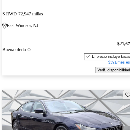
S RWD
72,947 millas
East Windsor, NJ
$21,6
Buena oferta
El precio incluye tasa
$391/mes es
Verif. disponibilidad
Gu