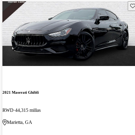
Gu
2021 Maserati Ghibli
RWD
44,315 millas
Marietta, GA