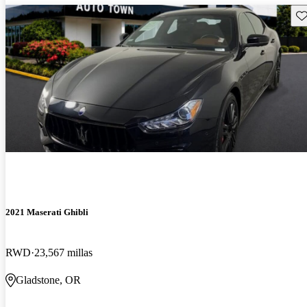
Gu
2021 Maserati Ghibli
RWD
23,567 millas
Gladstone, OR