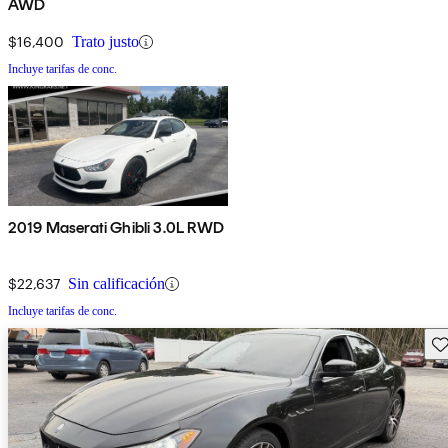
AWD
$16,400
Trato justo
Incluye tarifas de conc.
2019 Maserati Ghibli 3.0L RWD
$22,637
Sin calificación
Incluye tarifas de conc.
Gu