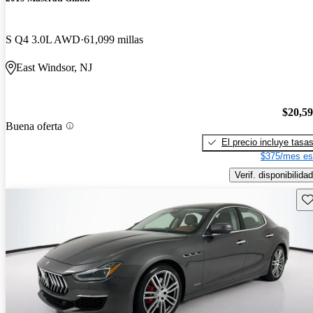
S Q4 3.0L AWD
61,099 millas
East Windsor, NJ
$20,5
Buena oferta
El precio incluye tasa
$375/mes es
Verif. disponibilidad
Gu