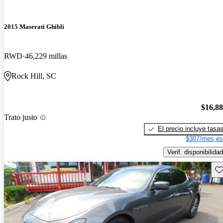
2015 Maserati Ghibli
RWD
46,229 millas
Rock Hill, SC
$16,8
Trato justo
El precio incluye tasa
$307/mes es
Verif. disponibilidad
Gu