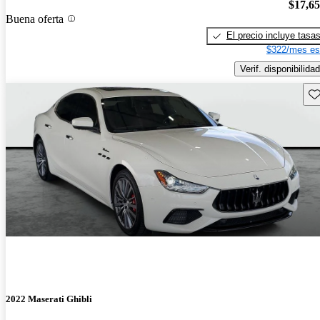
$17,6
Buena oferta
El precio incluye tasa
$322/mes es
Verif. disponibilidad
Gu
2022 Maserati Ghibli