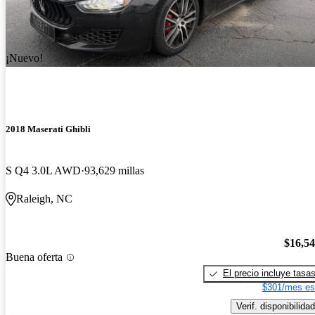
¡Nuevo!
2018 Maserati Ghibli
S Q4 3.0L AWD
93,629 millas
Raleigh, NC
$16,5
Buena oferta
El precio incluye tasa
$301/mes es
Verif. disponibilidad