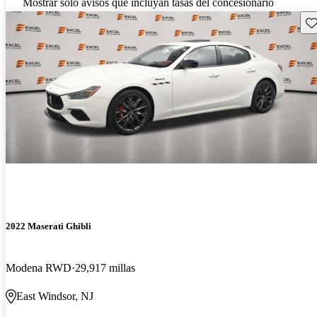
Mostrar solo avisos que incluyan tasas del concesionario
Gu
2022 Maserati Ghibli
Modena RWD
29,917 millas
East Windsor, NJ