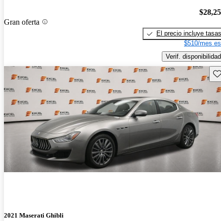
$28,2
Gran oferta
El precio incluye tasa
$510/mes es
Verif. disponibilidad
Gu
2021 Maserati Ghibli