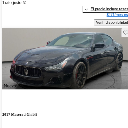
Trato justo
El precio incluye tasa
$271/mes es
Verif. disponibilidad
Gu
¡Nuevo!
2017 Maserati Ghibli