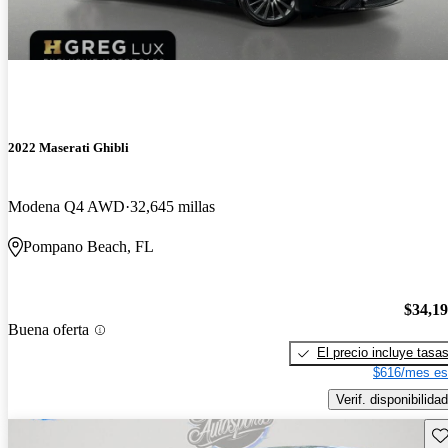
2022 Maserati Ghibli
Modena Q4 AWD
32,645 millas
Pompano Beach, FL
$34,1
Buena oferta
El precio incluye tasa
$616/mes es
Verif. disponibilidad
Gu