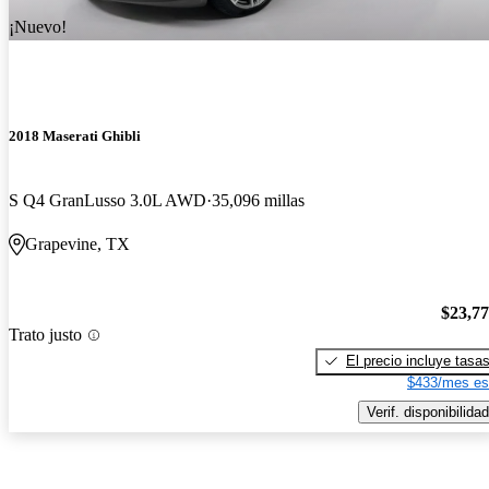
¡Nuevo!
2018 Maserati Ghibli
S Q4 GranLusso 3.0L AWD
35,096 millas
Grapevine, TX
$23,7
Trato justo
El precio incluye tasa
$433/mes es
Verif. disponibilidad