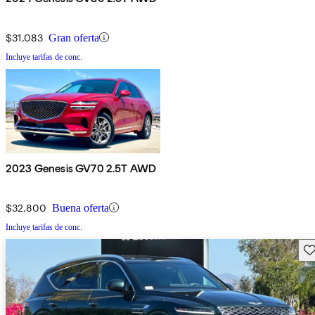
$31,083
Gran oferta
Incluye tarifas de conc.
2023 Genesis GV70 2.5T AWD
$32,800
Buena oferta
Incluye tarifas de conc.
Gu