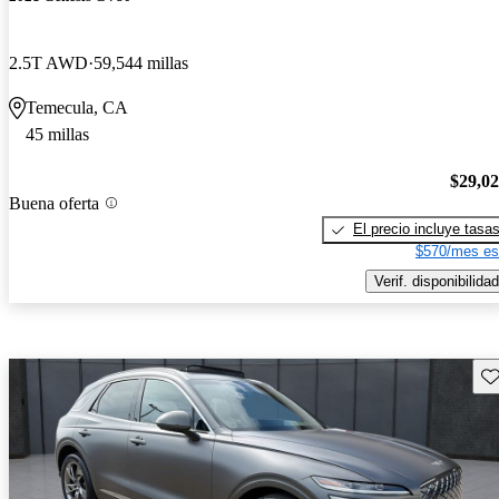
2.5T AWD
59,544 millas
Temecula, CA
45 millas
$29,0
Buena oferta
El precio incluye tasa
$570/mes es
Verif. disponibilidad
Gu