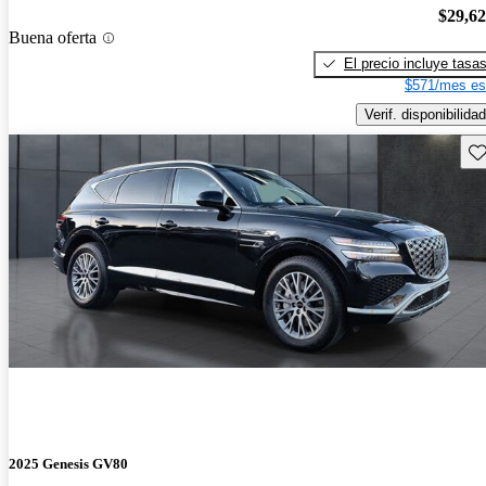
$29,6
Buena oferta
El precio incluye tasa
$571/mes es
Verif. disponibilidad
Gu
2025 Genesis GV80