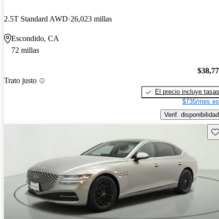
2.5T Standard AWD
26,023 millas
Escondido, CA
72 millas
$38,7
Trato justo
El precio incluye tasa
$735/mes es
Verif. disponibilidad
Gu