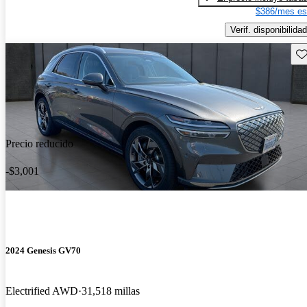
$386/mes es
Verif. disponibilidad
Gu
Precio reducido
-$3,001
2024 Genesis GV70
Electrified AWD
31,518 millas