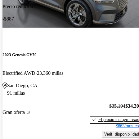
Precio reducido
-$887
2023 Genesis GV70
Electrified AWD
23,360 millas
San Diego, CA
91 millas
$35,194
$34,3
Gran oferta
El precio incluye tasa
$662/mes es
Verif. disponibilidad