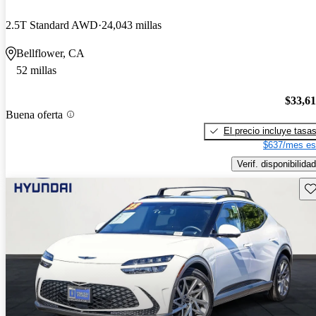
2.5T Standard AWD
24,043 millas
Bellflower, CA
52 millas
$33,6
Buena oferta
El precio incluye tasa
$637/mes es
Verif. disponibilidad
Gu