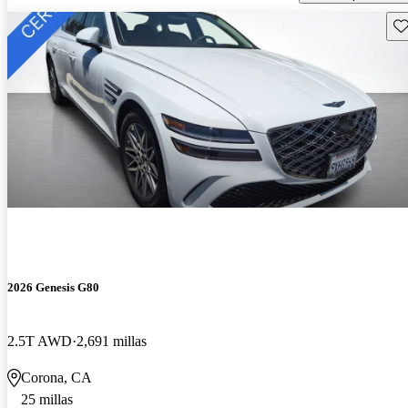
Gu
2026 Genesis G80
2.5T AWD
2,691 millas
Corona, CA
25 millas