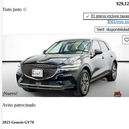
$29,1
Trato justo
El precio incluye tasa
$561/mes es
Verif. disponibilidad
Gu
¡Nuevo!
Aviso patrocinado
2025 Genesis GV70