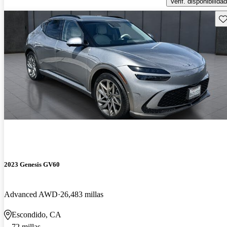
Verif. disponibilidad
Gu
2023 Genesis GV60
Advanced AWD
26,483 millas
Escondido, CA
72 millas