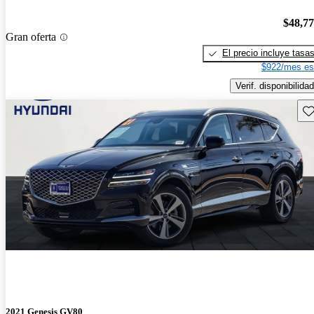
$48,7
Gran oferta
El precio incluye tasa
$922/mes es
Verif. disponibilidad
Gu
2021 Genesis GV80