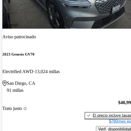
¡Nuevo!
Aviso patrocinado
2023 Genesis GV70
Electrified AWD
13,024 millas
San Diego, CA
91 millas
$40,9
Trato justo
El precio incluye tasa
$790/mes es
Verif. disponibilidad