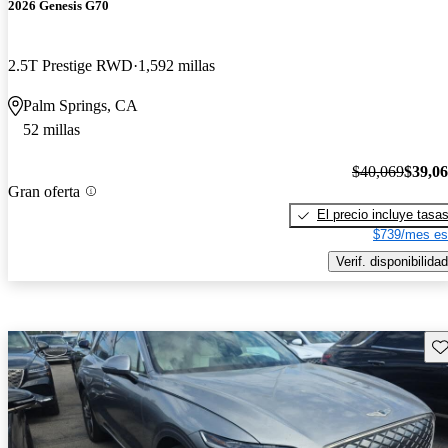
2026 Genesis G70
2.5T Prestige RWD
1,592 millas
Palm Springs, CA
52 millas
$40,069
$39,0
Gran oferta
El precio incluye tasa
$739/mes es
Verif. disponibilidad
Gu