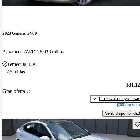
2023 Genesis GV60
Advanced AWD
26,933 millas
Temecula, CA
45 millas
$31,1
Gran oferta
El precio incluye tasa
$600/mes es
Verif. disponibilidad
Gu