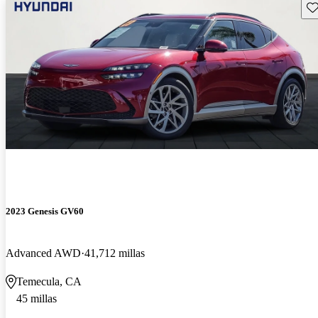
Gu
2023 Genesis GV60
Advanced AWD
41,712 millas
Temecula, CA
45 millas