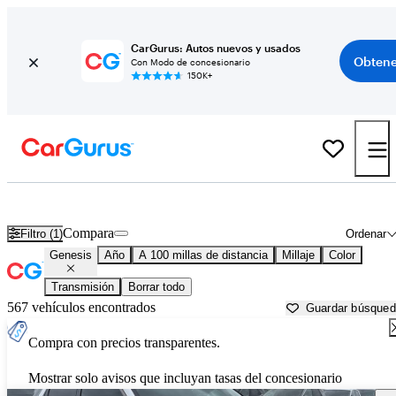
CarGurus: Autos nuevos y usados
Obtene
Con Modo de concesionario
150K+
Autos Genesis usados en venta cerca de
San Bernardino, CA
Compara
Filtro (1)
Ordenar
Genesis
Año
A 100 millas de distancia
Millaje
Color
Transmisión
Borrar todo
567 vehículos encontrados
Guardar búsque
Compra con precios transparentes.
Mostrar solo avisos que incluyan tasas del concesionario