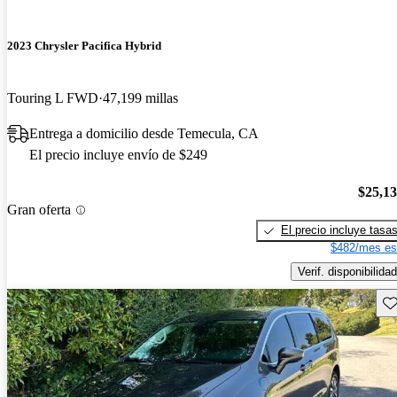
2023 Chrysler Pacifica Hybrid
Touring L FWD
47,199 millas
Entrega a domicilio desde Temecula, CA
El precio incluye envío de $249
$25,1
Gran oferta
El precio incluye tasa
$482/mes es
Verif. disponibilidad
Gu