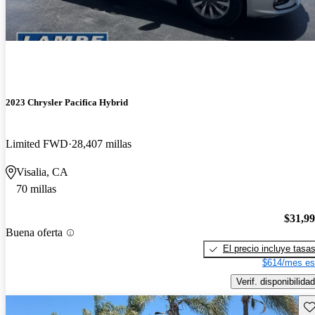
2023 Chrysler Pacifica Hybrid
Limited FWD
28,407 millas
Visalia, CA
70 millas
$31,9
Buena oferta
El precio incluye tasa
$614/mes es
Verif. disponibilidad
Gu