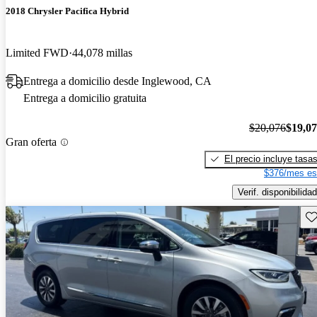
2018 Chrysler Pacifica Hybrid
Limited FWD
44,078 millas
Entrega a domicilio desde Inglewood, CA
Entrega a domicilio gratuita
$20,076
$19,0
Gran oferta
El precio incluye tasa
$376/mes es
Verif. disponibilidad
Gu