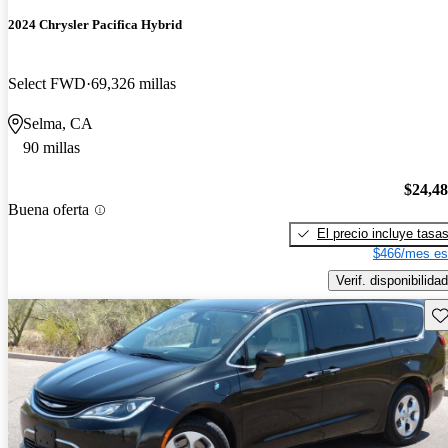
2024 Chrysler Pacifica Hybrid
Select FWD
69,326 millas
Selma, CA
90 millas
$24,4
Buena oferta
El precio incluye tasa
$466/mes es
Verif. disponibilidad
Gu