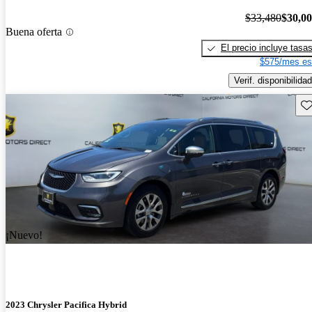
$33,480
$30,0
Buena oferta
El precio incluye tasa
$575/mes es
Verif. disponibilidad
Gu
¡Nuevo!
2023 Chrysler Pacifica Hybrid