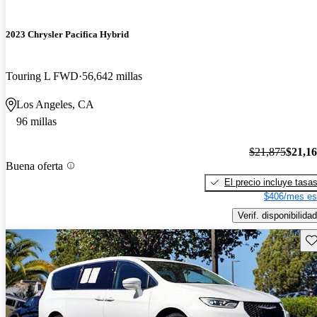
2023 Chrysler Pacifica Hybrid
Touring L FWD
56,642 millas
Los Angeles, CA
96 millas
$21,875
$21,1
Buena oferta
El precio incluye tasa
$406/mes es
Verif. disponibilidad
Gu