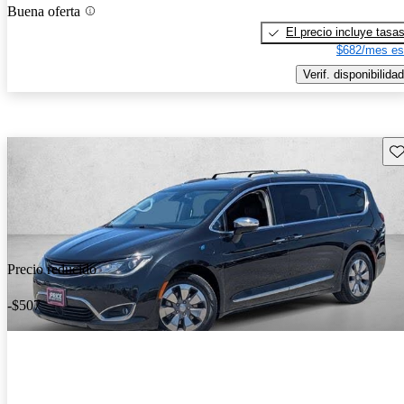
Buena oferta
El precio incluye tasa
$682/mes es
Verif. disponibilidad
Gu
Precio reducido
-$507