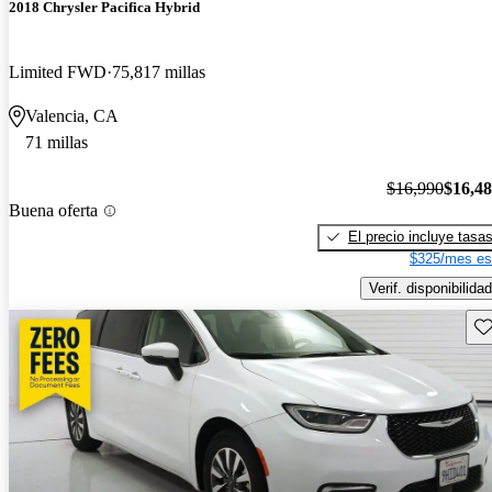
2018 Chrysler Pacifica Hybrid
Limited FWD
75,817 millas
Valencia, CA
71 millas
$16,990
$16,4
Buena oferta
El precio incluye tasa
$325/mes es
Verif. disponibilidad
Gu