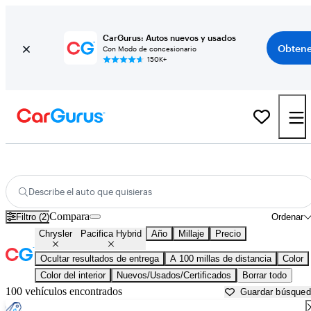
CarGurus: Autos nuevos y usados
Obtene
Con Modo de concesionario
150K+
Chrysler Pacifica Hybrid usados en venta cerca de
Bakersfield, CA
Describe el auto que quisieras
Compara
Filtro (2)
Ordenar
Chrysler
Pacifica Hybrid
Año
Millaje
Precio
Ocultar resultados de entrega
A 100 millas de distancia
Color
Color del interior
Nuevos/Usados/Certificados
Borrar todo
100 vehículos encontrados
Guardar búsque