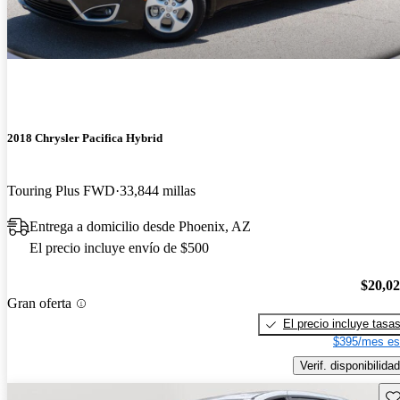
2018 Chrysler Pacifica Hybrid
Touring Plus FWD
33,844 millas
Entrega a domicilio desde Phoenix, AZ
El precio incluye envío de $500
$20,0
Gran oferta
El precio incluye tasa
$395/mes es
Verif. disponibilidad
Gu