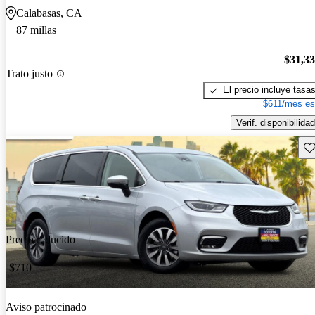
Calabasas, CA
87 millas
$31,3
Trato justo
El precio incluye tasa
$611/mes es
Verif. disponibilidad
Gu
Precio reducido
-$710
Aviso patrocinado