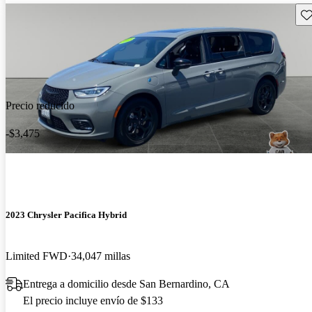
Gu
Precio reducido
-$3,475
2023 Chrysler Pacifica Hybrid
Limited FWD
34,047 millas
Entrega a domicilio desde San Bernardino, CA
El precio incluye envío de $133