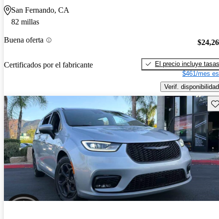
San Fernando, CA
82 millas
Buena oferta
$24,2
El precio incluye tasa
Certificados por el fabricante
$461/mes es
Verif. disponibilidad
Gu