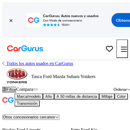
CarGurus: Autos nuevos y usados
Obtene
Con Modo de concesionario
150K+
Todos los autos usados en CarGurus
Tasca Ford Mazda Subaru Yonkers
Compara
Filtrar
Ordenar
Marca/modelo
Año
A 50 millas de distancia
Millaje
Color
Transmisión
Otros concesionarios cercanos
Healey Ford Lincoln
Fette Ford Kia