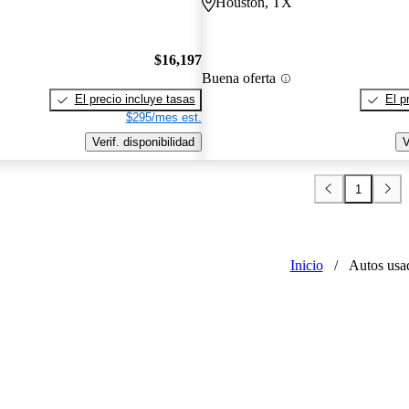
Houston, TX
$16,197
Buena oferta
El precio incluye tasas
El p
$295/mes est.
Verif. disponibilidad
V
1
Inicio
/
Autos usa