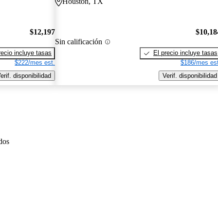
Houston, TX
$12,197
$10,18
Sin calificación
recio incluye tasas
El precio incluye tasas
$222/mes est.
$186/mes est
erif. disponibilidad
Verif. disponibilidad
dos