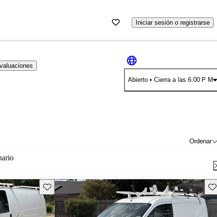
Iniciar sesión o registrarse
evaluaciones
Abierto
• Cierra a las 6:00 P M
Ordenar
nario
Guarda este Aviso
Gu