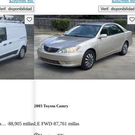
$295/mes est.
$182/mes est
erif. disponibilidad
Verif. disponibilidad
Guarda este Aviso
Gu
2005 Toyota Camry
Cargo XL LWB FWD with Rear Cargo Doors
88,905 millas
LE FWD
87,761 millas