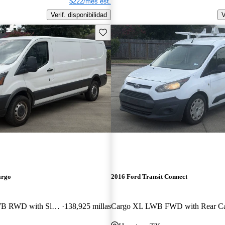
$222/mes est.
Verif. disponibilidad
V
Guarda este Aviso
argo
2016 Ford Transit Connect
250 Low Roof LWB RWD with Sliding Passenger-Side Door
138,925 millas