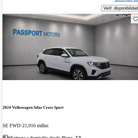
Verif. disponibilidad
Gu
2024 Volkswagen Atlas Cross Sport
SE FWD
21,916 millas
Entrega a domicilio desde Plano, TX