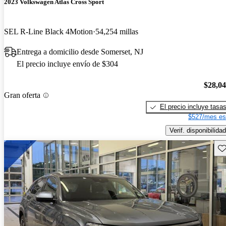
2023 Volkswagen Atlas Cross Sport
SEL R-Line Black 4Motion
54,254 millas
Entrega a domicilio desde Somerset, NJ
El precio incluye envío de $304
$28,0
Gran oferta
El precio incluye tasa
$527/mes es
Verif. disponibilidad
Gu