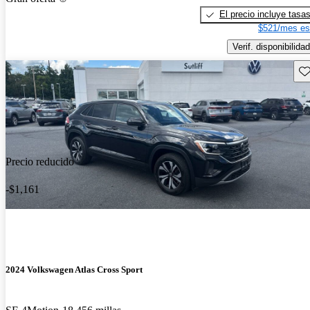
El precio incluye tasa
$521/mes es
Verif. disponibilidad
Gu
Precio reducido
-$1,161
2024 Volkswagen Atlas Cross Sport