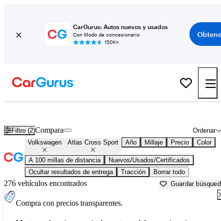
CarGurus: Autos nuevos y usados
Obtene
Con Modo de concesionario
150K+
Volkswagen Atlas Cross Sport usados en venta cerca de
Altoona, PA
Compara
Filtro (2)
Ordenar
Volkswagen
Atlas Cross Sport
Año
Millaje
Precio
Color
A 100 millas de distancia
Nuevos/Usados/Certificados
Ocultar resultados de entrega
Tracción
Borrar todo
276 vehículos encontrados
Guardar búsque
Compra con precios transparentes.