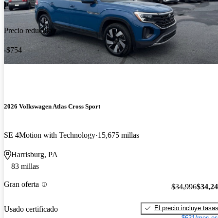
Precio reducido
-$754
2026 Volkswagen Atlas Cross Sport
SE 4Motion with Technology
15,675 millas
Harrisburg, PA
83 millas
Gran oferta
$34,996
$34,2
El precio incluye tasa
Usado certificado
$631/mes es