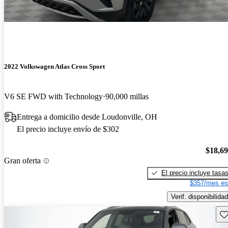
2022 Volkswagen Atlas Cross Sport
V6 SE FWD with Technology
90,000 millas
Entrega a domicilio desde Loudonville, OH
El precio incluye envío de $302
$18,6
Gran oferta
El precio incluye tasa
$357/mes es
Verif. disponibilidad
Gu