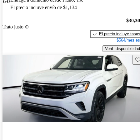
El precio incluye envío de $1,134
$30,3
Trato justo
El precio incluye tasa
$564/mes es
Verif. disponibilidad
Gu