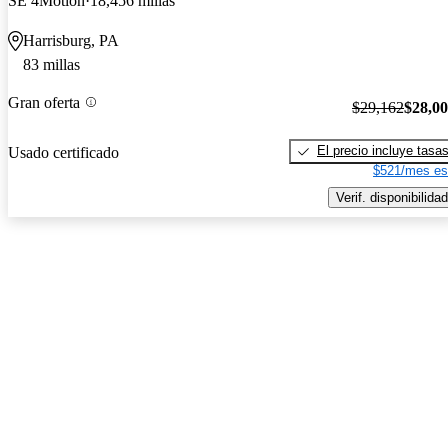
SE 4Motion
18,456 millas
Harrisburg, PA
83 millas
Gran oferta
$29,162
$28,0
El precio incluye tasa
Usado certificado
$521/mes es
Verif. disponibilidad