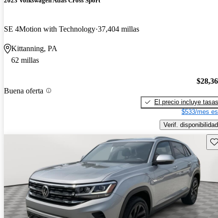
2023 Volkswagen Atlas Cross Sport
SE 4Motion with Technology
37,404 millas
Kittanning, PA
62 millas
$28,3
Buena oferta
El precio incluye tasa
$533/mes es
Verif. disponibilidad
Gu