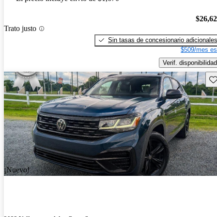
$26,6
Trato justo
Sin tasas de concesionario adicionale
$509/mes es
Verif. disponibilidad
Gu
¡Nuevo!