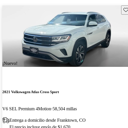
Gu
¡Nuevo!
2021 Volkswagen Atlas Cross Sport
V6 SEL Premium 4Motion
58,504 millas
Entrega a domicilio desde Franktown, CO
El precio incluye envío de $1,670