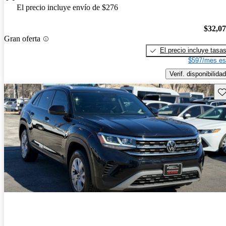
El precio incluye envío de $276
$32,0
Gran oferta
El precio incluye tasa
$597/mes es
Verif. disponibilidad
Gu