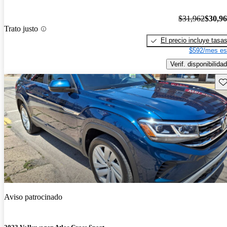
$31,962
$30,9
Trato justo
El precio incluye tasa
$592/mes es
Verif. disponibilidad
Gu
Aviso patrocinado