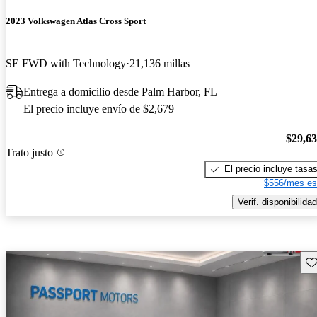
2023 Volkswagen Atlas Cross Sport
SE FWD with Technology
21,136 millas
Entrega a domicilio desde Palm Harbor, FL
El precio incluye envío de $2,679
$29,6
Trato justo
El precio incluye tasa
$556/mes es
Verif. disponibilidad
Gu