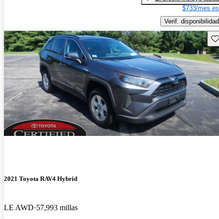
$733/mes es
Verif. disponibilidad
Gu
2021 Toyota RAV4 Hybrid
LE AWD
57,993 millas