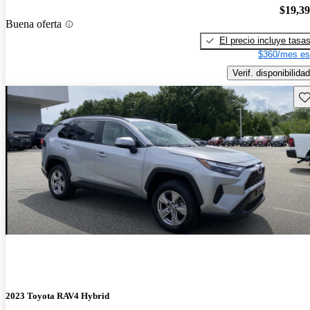
$19,3
Buena oferta
El precio incluye tasa
$360/mes es
Verif. disponibilidad
Gu
2023 Toyota RAV4 Hybrid