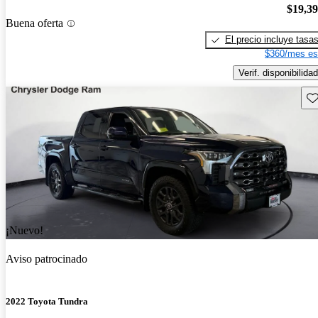
$19,3
Buena oferta
El precio incluye tasa
$360/mes es
Verif. disponibilidad
Gu
¡Nuevo!
Aviso patrocinado
2022 Toyota Tundra