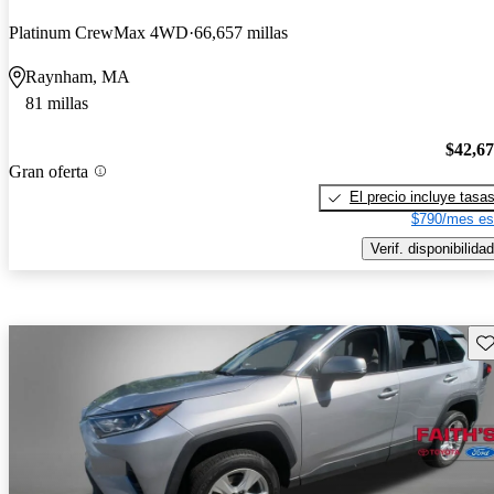
Platinum CrewMax 4WD
66,657 millas
Raynham, MA
81 millas
$42,6
Gran oferta
El precio incluye tasa
$790/mes es
Verif. disponibilidad
Gu