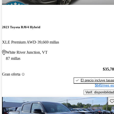
2023 Toyota RAV4 Hybrid
XLE Premium AWD
39,669 millas
White River Junction, VT
87 millas
$35,7
Gran oferta
El precio incluye tasa
$645/mes es
Verif. disponibilidad
Gu