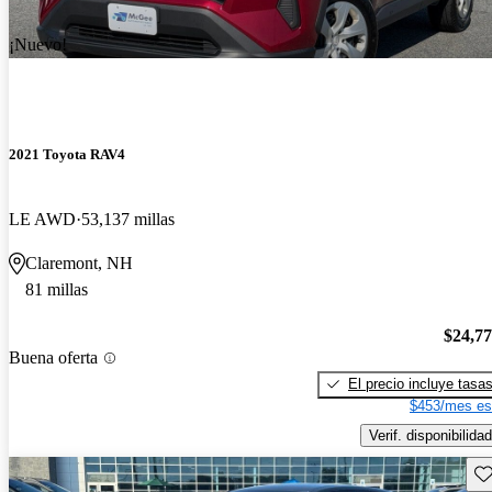
¡Nuevo!
2021 Toyota RAV4
LE AWD
53,137 millas
Claremont, NH
81 millas
$24,7
Buena oferta
El precio incluye tasa
$453/mes es
Verif. disponibilidad
Gu