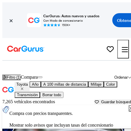
CarGurus: Autos nuevos y usados
Obtene
Con Modo de concesionario
150K+
Autos Toyota usados en venta cerca de
Portsmouth, NH
Compara
Filtro (1)
Ordenar
Toyota
Año
A 100 millas de distancia
Millaje
Color
Transmisión
Borrar todo
7,265 vehículos encontrados
Guardar búsque
Compra con precios transparentes.
Mostrar solo avisos que incluyan tasas del concesionario