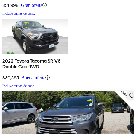
$31,998
Gran oferta
Incluye tarifas de conc.
2022 Toyota Tacoma SR V6
Double Cab 4WD
$30,595
Buena oferta
Incluye tarifas de conc.
Gu