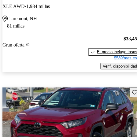
XLE AWD
1,984 millas
Claremont, NH
81 millas
$33,4
Gran oferta
El precio incluye tasa
$589/mes es
Verif. disponibilidad
Gu