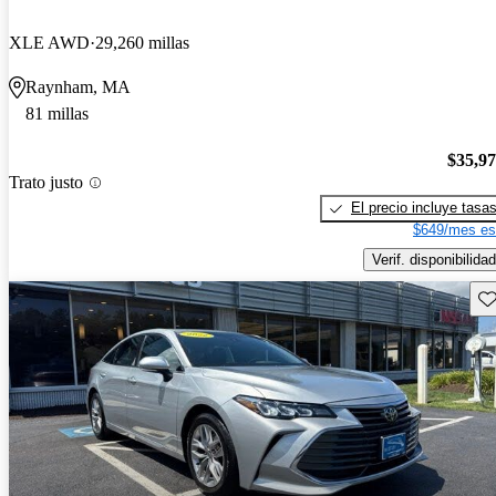
XLE AWD
29,260 millas
Raynham, MA
81 millas
$35,9
Trato justo
El precio incluye tasa
$649/mes es
Verif. disponibilidad
Gu