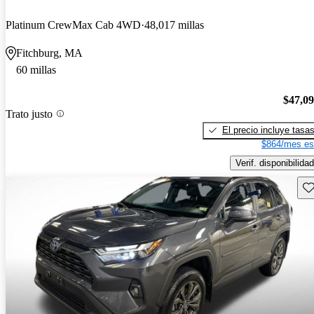
Platinum CrewMax Cab 4WD
48,017 millas
Fitchburg, MA
60 millas
$47,0
Trato justo
El precio incluye tasa
$864/mes es
Verif. disponibilidad
Gu