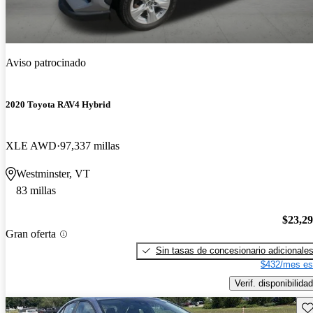
Aviso patrocinado
2020 Toyota RAV4 Hybrid
XLE AWD
97,337 millas
Westminster, VT
83 millas
$23,2
Gran oferta
Sin tasas de concesionario adicionale
$432/mes es
Verif. disponibilidad
Gu