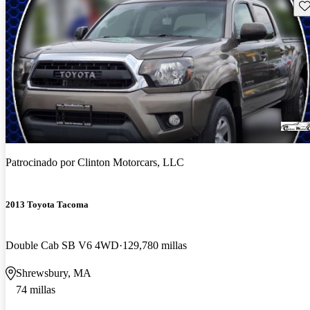
Gu
Patrocinado por
Clinton Motorcars, LLC
2013 Toyota Tacoma
Double Cab SB V6 4WD
129,780 millas
Shrewsbury, MA
74 millas