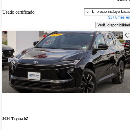
El precio incluye tasa
Usado certificado
$377/mes es
Verif. disponibilidad
Gu
2026 Toyota bZ