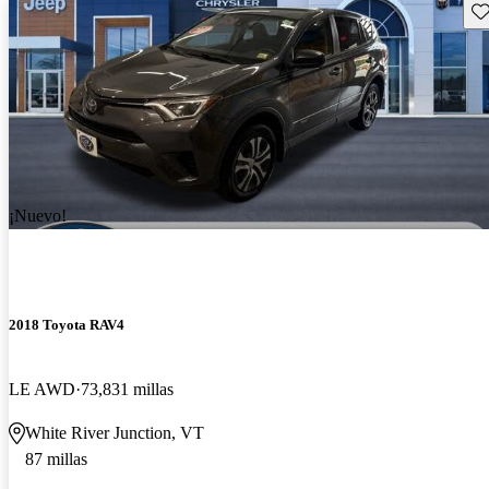
Gu
¡Nuevo!
2018 Toyota RAV4
LE AWD
73,831 millas
White River Junction, VT
87 millas