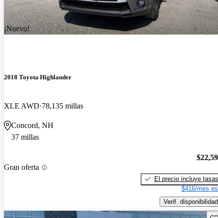
¡Nuevo!
2018 Toyota Highlander
XLE AWD
78,135 millas
Concord, NH
37 millas
$22,5
Gran oferta
El precio incluye tasa
$416/mes es
Verif. disponibilidad
Gu