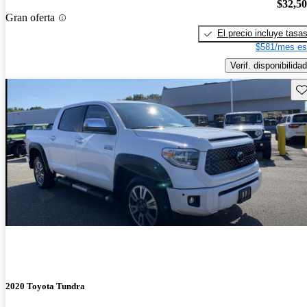
$32,5
Gran oferta
El precio incluye tasa
$581/mes es
Verif. disponibilidad
Gu
2020 Toyota Tundra