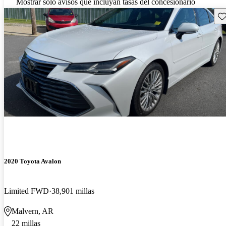
Mostrar solo avisos que incluyan tasas del concesionario
Gu
2020 Toyota Avalon
Limited FWD
38,901 millas
Malvern, AR
22 millas