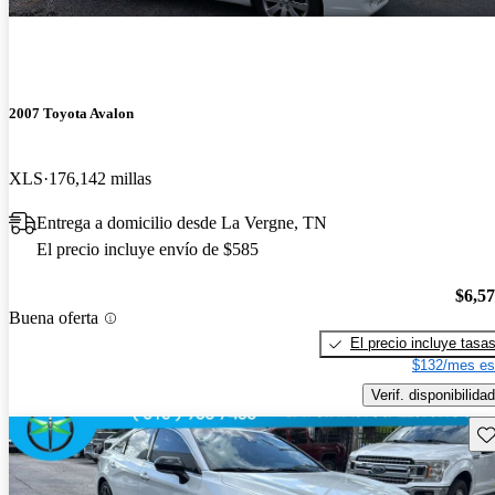
2007 Toyota Avalon
XLS
176,142 millas
Entrega a domicilio desde La Vergne, TN
El precio incluye envío de $585
$6,5
Buena oferta
El precio incluye tasa
$132/mes es
Verif. disponibilidad
Gu