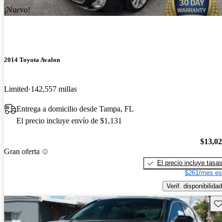
¡Nuevo!
2014 Toyota Avalon
Limited
142,557 millas
Entrega a domicilio desde Tampa, FL
El precio incluye envío de $1,131
$13,0
Gran oferta
El precio incluye tasa
$261/mes es
Verif. disponibilidad
Gu