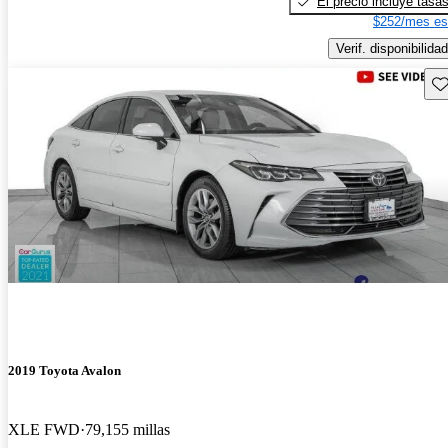
El precio incluye tasa
$252/mes es
Verif. disponibilidad
Gu
2019 Toyota Avalon
XLE FWD
79,155 millas