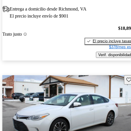
Entrega a domicilio desde Richmond, VA
El precio incluye envío de $901
$18,8
Trato justo
El precio incluye tasa
$378/mes es
Verif. disponibilidad
Gu