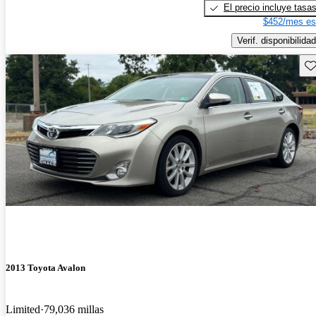
El precio incluye tasa
$452/mes es
Verif. disponibilidad
Gu
2013 Toyota Avalon
Limited
79,036 millas