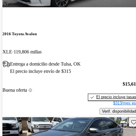
¡Nuevo!
2016 Toyota Avalon
XLE
119,806 millas
Entrega a domicilio desde Tulsa, OK
El precio incluye envío de $315
$15,6
Buena oferta
El precio incluye tasa
$313/mes es
Verif. disponibilidad
Gu