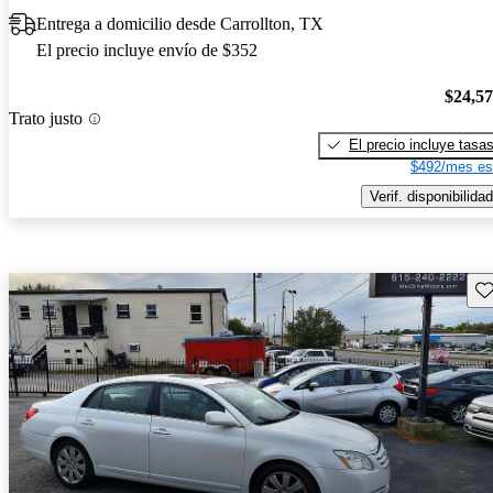
Entrega a domicilio desde Carrollton, TX
El precio incluye envío de $352
$24,5
Trato justo
El precio incluye tasa
$492/mes es
Verif. disponibilidad
Gu