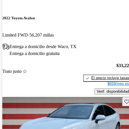
2022 Toyota Avalon
Limited FWD
56,207 millas
Entrega a domicilio desde Waco, TX
Entrega a domicilio gratuita
$33,2
Trato justo
El precio incluye tasa
$659/mes es
Verif. disponibilidad
Gu