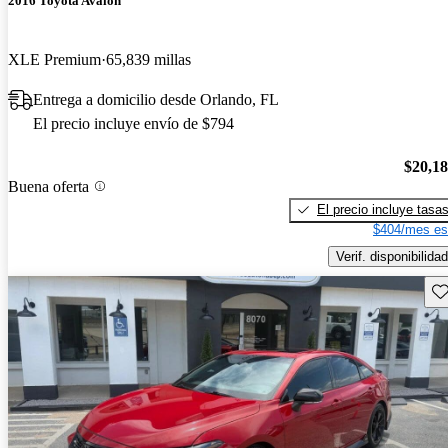
2016 Toyota Avalon
XLE Premium
65,839 millas
Entrega a domicilio desde Orlando, FL
El precio incluye envío de $794
$20,1
Buena oferta
El precio incluye tasa
$404/mes es
Verif. disponibilidad
Gu