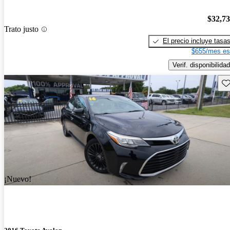
$32,7
Trato justo
El precio incluye tasa
$655/mes es
Verif. disponibilidad
Gu
¡Nuevo!