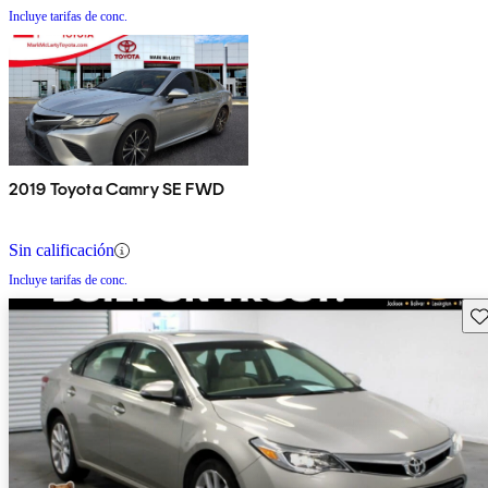
Incluye tarifas de conc.
2019 Toyota Camry SE FWD
Sin calificación
Incluye tarifas de conc.
Gu