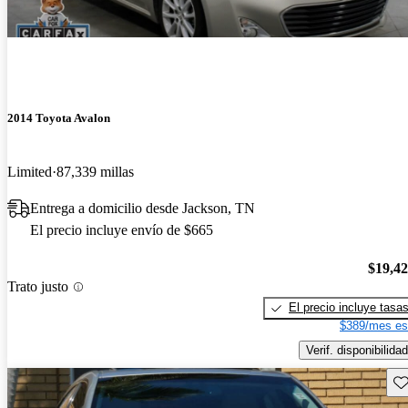
2014 Toyota Avalon
Limited
87,339 millas
Entrega a domicilio desde Jackson, TN
El precio incluye envío de $665
$19,4
Trato justo
El precio incluye tasa
$389/mes es
Verif. disponibilidad
Gu