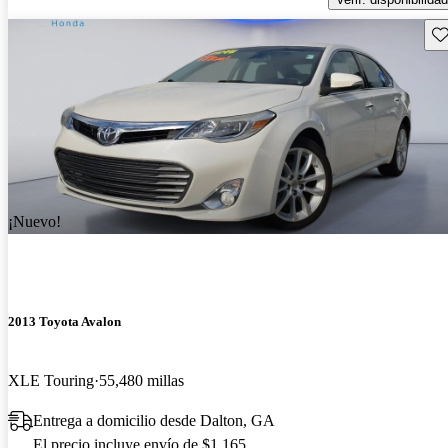
Gu
¡Nuevo!
2013 Toyota Avalon
XLE Touring
55,480 millas
Entrega a domicilio desde Dalton, GA
El precio incluye envío de $1,165