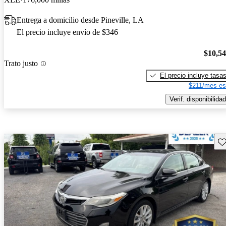
Entrega a domicilio desde Pineville, LA
El precio incluye envío de $346
$10,5
Trato justo
El precio incluye tasa
$211/mes es
Verif. disponibilidad
Gu