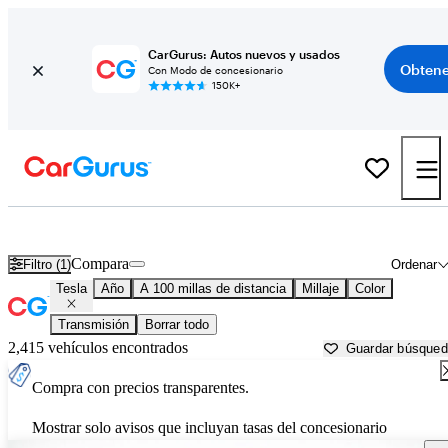
CarGurus: Autos nuevos y usados
Obtene
Con Modo de concesionario
150K+
Autos Tesla usados en venta cerca de
San Bernardino, CA
Compara
Filtro (1)
Ordenar
Tesla
Año
A 100 millas de distancia
Millaje
Color
Transmisión
Borrar todo
2,415 vehículos encontrados
Guardar búsque
Compra con precios transparentes.
Mostrar solo avisos que incluyan tasas del concesionario