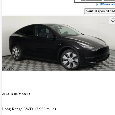
$510/mes es
Verif. disponibilidad
Gu
¡Nuevo!
2023 Tesla Model Y
Long Range AWD
12,953 millas