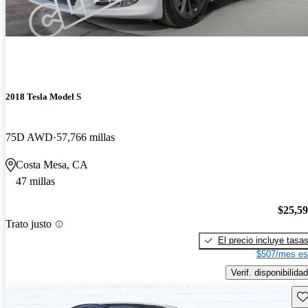
2018 Tesla Model S
75D AWD
57,766 millas
Costa Mesa, CA
47 millas
$25,5
Trato justo
El precio incluye tasa
$507/mes es
Verif. disponibilidad
Gu