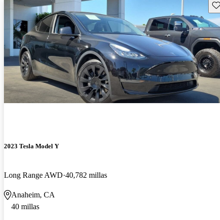
Gu
2023 Tesla Model Y
Long Range AWD
40,782 millas
Anaheim, CA
40 millas