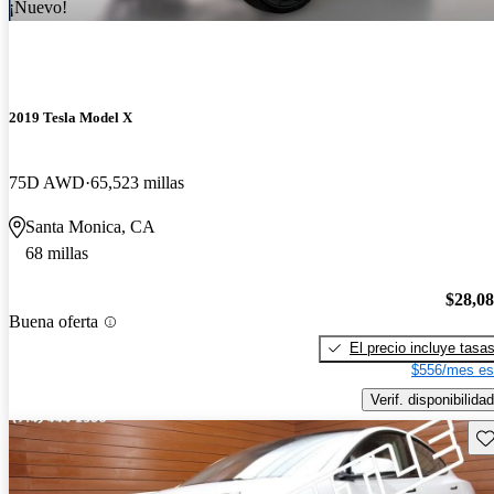
¡Nuevo!
2019 Tesla Model X
75D AWD
65,523 millas
Santa Monica, CA
68 millas
$28,0
Buena oferta
El precio incluye tasa
$556/mes es
Verif. disponibilidad
Gu