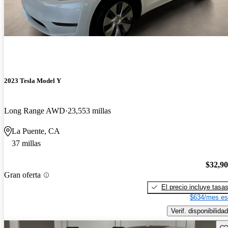
2023 Tesla Model Y
Long Range AWD
23,553 millas
La Puente, CA
37 millas
$32,9
Gran oferta
El precio incluye tasa
$634/mes es
Verif. disponibilidad
Gu