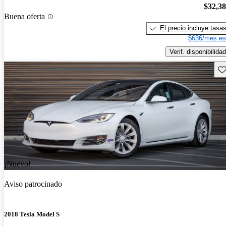
$32,3
Buena oferta
El precio incluye tasa
$636/mes es
Verif. disponibilidad
Gu
¡Nuevo!
Aviso patrocinado
2018 Tesla Model S