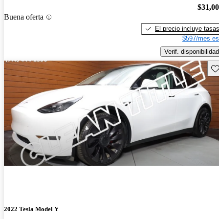
$31,0
Buena oferta
El precio incluye tasa
$597/mes es
Verif. disponibilidad
Gu
2022 Tesla Model Y