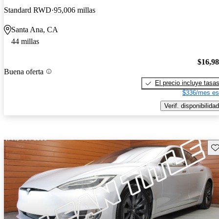
Standard RWD
95,006 millas
Santa Ana, CA
44 millas
$16,9
Buena oferta
El precio incluye tasa
$336/mes es
Verif. disponibilidad
Gu