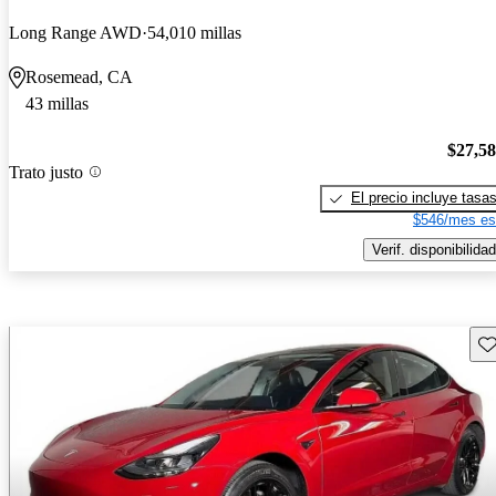
Long Range AWD
54,010 millas
Rosemead, CA
43 millas
$27,5
Trato justo
El precio incluye tasa
$546/mes es
Verif. disponibilidad
Gu