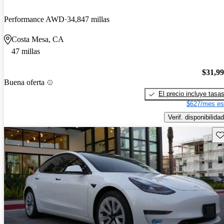
Performance AWD
34,847 millas
Costa Mesa, CA
47 millas
$31,9
Buena oferta
El precio incluye tasa
$627/mes es
Verif. disponibilidad
Gu