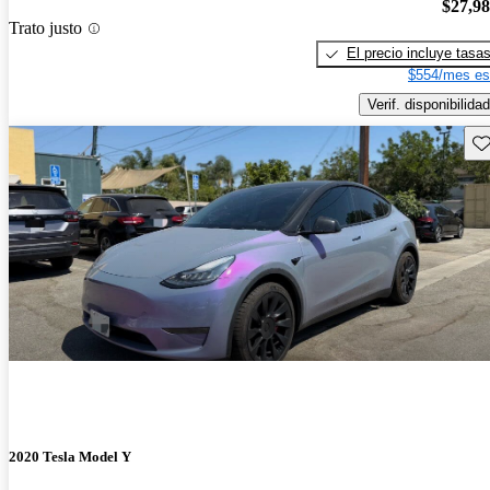
$27,9
Trato justo
El precio incluye tasa
$554/mes es
Verif. disponibilidad
Gu
2020 Tesla Model Y