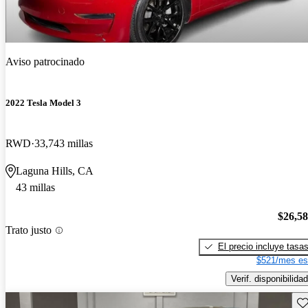
Aviso patrocinado
2022 Tesla Model 3
RWD
33,743 millas
Laguna Hills, CA
43 millas
$26,5
Trato justo
El precio incluye tasa
$521/mes es
Verif. disponibilidad
Gu