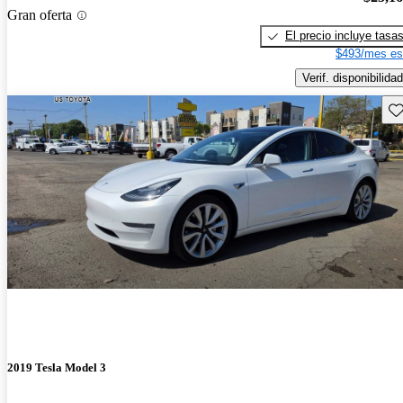
Gran oferta
El precio incluye tasa
$493/mes es
Verif. disponibilidad
Gu
2019 Tesla Model 3