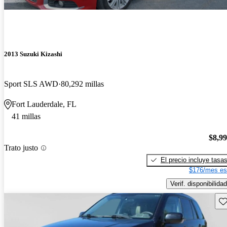
2013 Suzuki Kizashi
Sport SLS AWD
80,292 millas
Fort Lauderdale, FL
41 millas
$8,9
Trato justo
El precio incluye tasa
$176/mes es
Verif. disponibilidad
Gu