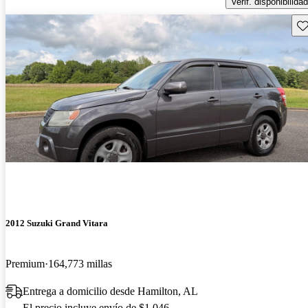
Verif. disponibilidad
Gu
2012 Suzuki Grand Vitara
Premium
164,773 millas
Entrega a domicilio desde Hamilton, AL
El precio incluye envío de $1,046