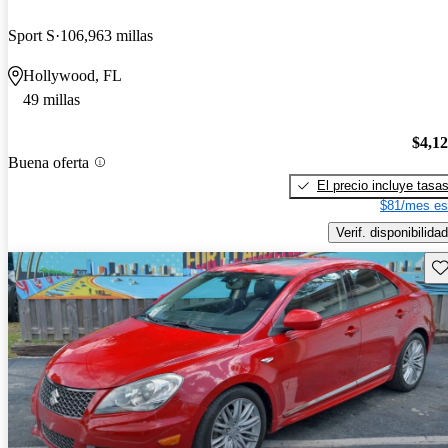
Sport S
106,963 millas
Hollywood, FL
49 millas
$4,1
Buena oferta
El precio incluye tasa
$81/mes es
Verif. disponibilidad
Gu