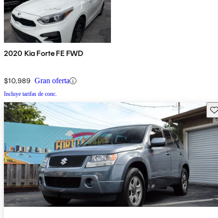
2020 Kia Forte FE FWD
$10,989
Gran oferta
Incluye tarifas de conc.
Gu