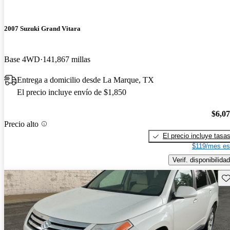
2007 Suzuki Grand Vitara
Base 4WD
141,867 millas
Entrega a domicilio desde La Marque, TX
El precio incluye envío de $1,850
$6,0
Precio alto
El precio incluye tasa
$119/mes es
Verif. disponibilidad
Gu