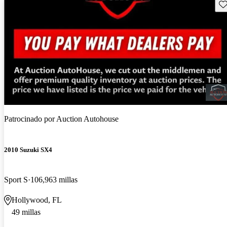
Gu
¡Nuevo!
Patrocinado por
Auction Autohouse
2010 Suzuki SX4
Sport S
106,963 millas
Hollywood, FL
49 millas