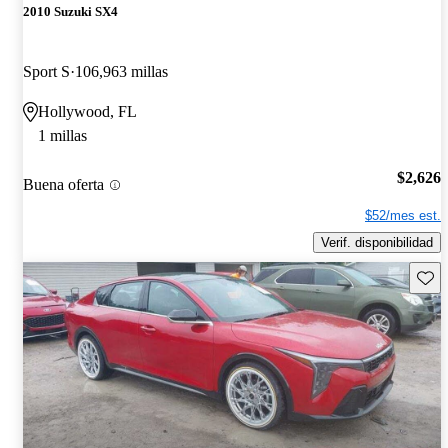
2010 Suzuki SX4
Sport S
106,963 millas
Hollywood, FL
1 millas
$2,626
Buena oferta
$52/mes est.
Verif. disponibilidad
Guard