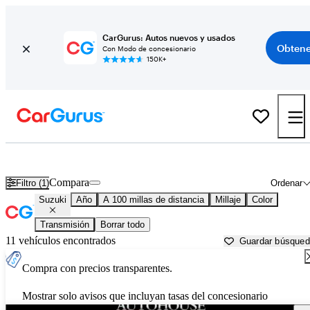
CarGurus: Autos nuevos y usados
Obtene
Con Modo de concesionario
150K+
Autos Suzuki usados en venta cerca de
West Palm Beach, FL
Compara
Filtro (1)
Ordenar
Suzuki
Año
A 100 millas de distancia
Millaje
Color
Transmisión
Borrar todo
11 vehículos encontrados
Guardar búsque
Compra con precios transparentes.
Mostrar solo avisos que incluyan tasas del concesionario