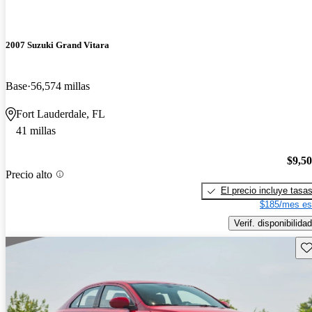
2007 Suzuki Grand Vitara
Base
56,574 millas
Fort Lauderdale, FL
41 millas
$9,5
Precio alto
El precio incluye tasa
$185/mes es
Verif. disponibilidad
Gu