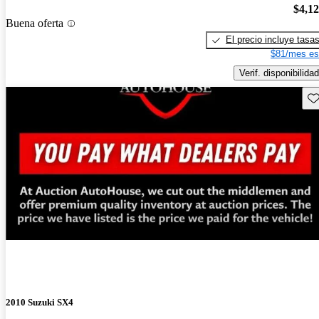
$4,1
Buena oferta
El precio incluye tasa
$81/mes es
Verif. disponibilidad
Gu
¡Nuevo!
2010 Suzuki SX4