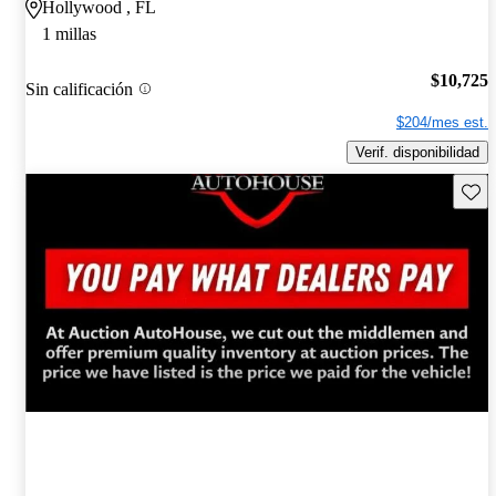
Hollywood , FL
1 millas
$10,725
Sin calificación
$204/mes est.
Verif. disponibilidad
Guard