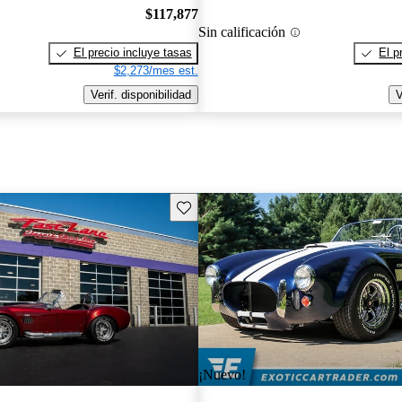
$117,877
Sin calificación
El precio incluye tasas
El p
$2,273/mes est.
Verif. disponibilidad
V
Guarda este Aviso
¡Nuevo!