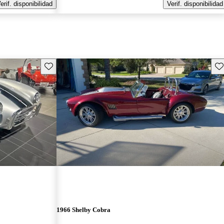
erif. disponibilidad
Verif. disponibilidad
Guarda este Aviso
Gu
1966 Shelby Cobra