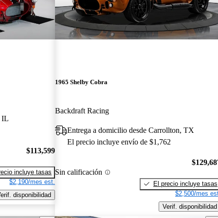
1965 Shelby Cobra
Backdraft Racing
 IL
Entrega a domicilio desde Carrollton, TX
El precio incluye envío de $1,762
$113,599
$129,68
Sin calificación
recio incluye tasas
$2,190/mes est.
El precio incluye tasas
$2,500/mes est
erif. disponibilidad
Verif. disponibilidad