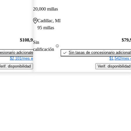
20,000 millas
Cadillac, MI
95 millas
$108,995
$79,
Sin
calificación
esionario adicionales
Sin tasas de concesionario adiciona
$2,101/mes est.
$1,542/mes 
erif. disponibilidad
Verif. disponibilidad