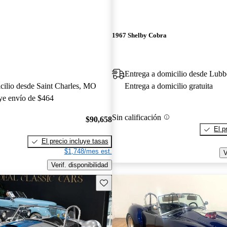
1967 Shelby Cobra
Entrega a domicilio desde Lub
cilio desde Saint Charles, MO
Entrega a domicilio gratuita
uye envío de $464
Sin calificación
$90,658
El p
El precio incluye tasas
$1,748/mes est.
V
Verif. disponibilidad
Guarda este Aviso