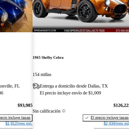
1965 Shelby Cobra
154 millas
onville, FL
Entrega a domicilio desde Dallas, TX
86
El precio incluye envío de $1,009
$93,985
$126,22
Sin calificación
recio incluye tasas
El precio incluye tasas
$1,812/mes est.
$2,434/mes est