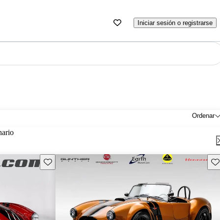
Iniciar sesión o registrarse
Ordenar
nario
Guarda este Aviso
Gu