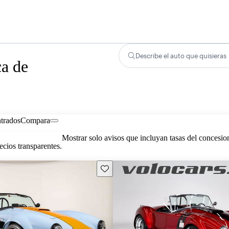
Describe el auto que quisieras
ca de
trados
Compara
Mostrar solo avisos que incluyan tasas del concesio
cios transparentes.
Guarda este Aviso