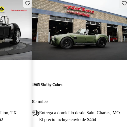
Guarda este Aviso
Gu
1965 Shelby Cobra
85 millas
llton, TX
Entrega a domicilio desde Saint Charles, MO
62
El precio incluye envío de $464