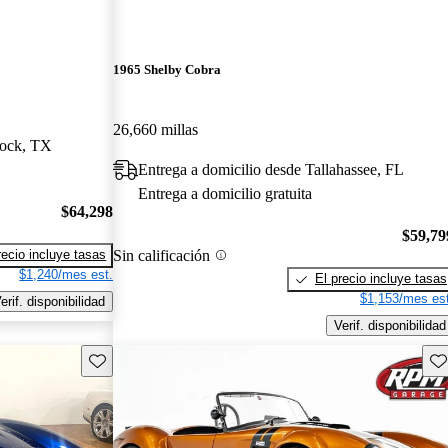
1965 Shelby Cobra
26,660 millas
bock, TX
Entrega a domicilio desde Tallahassee, FL
Entrega a domicilio gratuita
$64,298
$59,79
Sin calificación
recio incluye tasas
$1,240/mes est.
El precio incluye tasas
$1,153/mes est
erif. disponibilidad
Verif. disponibilidad
Guarda este Aviso
Gu