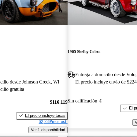
1965 Shelby Cobra
Entrega a domicilio desde Volo,
cilio desde Johnson Creek, WI
El precio incluye envío de $224
ilio gratuita
Sin calificación
$116,119
El p
El precio incluye tasas
$2,239/mes est.
V
Verif. disponibilidad