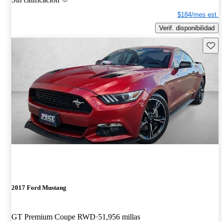
$184/mes est.
Verif. disponibilidad
Guard
2017 Ford Mustang
GT Premium Coupe RWD
51,956 millas