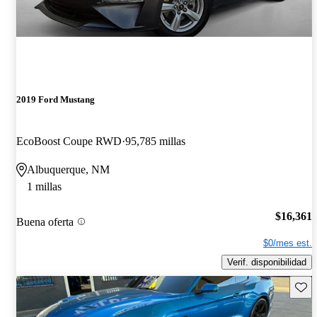
2019 Ford Mustang
EcoBoost Coupe RWD
95,785 millas
Albuquerque, NM
1 millas
$16,361
Buena oferta
$0/mes est.
Verif. disponibilidad
Guard