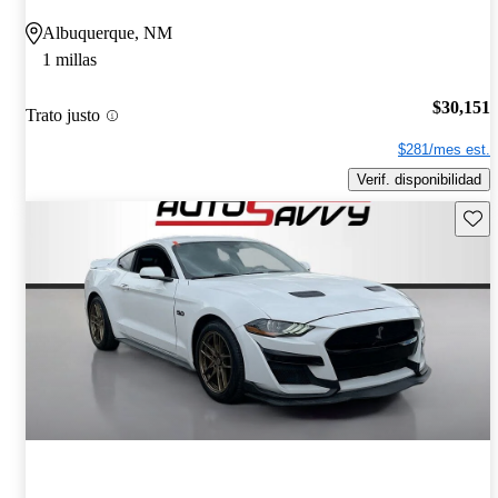
Albuquerque, NM
1 millas
$30,151
Trato justo
$281/mes est.
Verif. disponibilidad
Guard