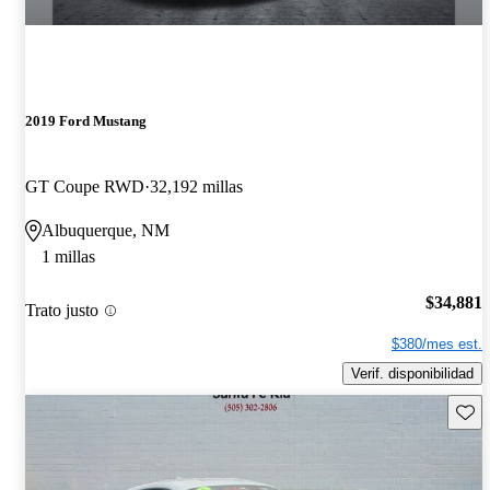
2019 Ford Mustang
GT Coupe RWD
32,192 millas
Albuquerque, NM
1 millas
$34,881
Trato justo
$380/mes est.
Verif. disponibilidad
Guard