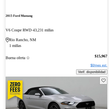
2015 Ford Mustang
V6 Coupe RWD
43,231 millas
Rio Rancho, NM
1 millas
$15,967
Buena oferta
$0/mes est.
Verif. disponibilidad
Guard