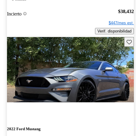
$38,432
Incierto
$447/mes est.
Verif. disponibilidad
Guard
2022 Ford Mustang