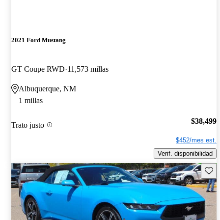
2021 Ford Mustang
GT Coupe RWD
11,573 millas
Albuquerque, NM
1 millas
$38,499
Trato justo
$452/mes est.
Verif. disponibilidad
Guard