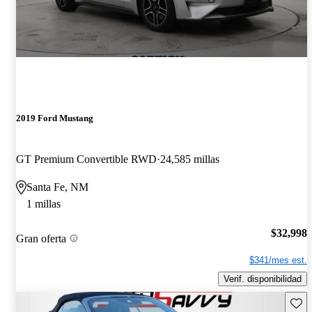
2019 Ford Mustang
GT Premium Convertible RWD
24,585 millas
Santa Fe, NM
1 millas
$32,998
Gran oferta
$341/mes est.
Verif. disponibilidad
Guard