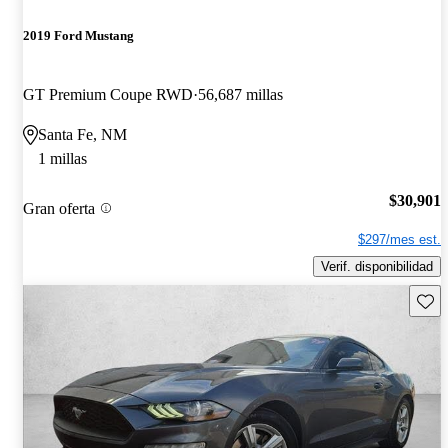
2019 Ford Mustang
GT Premium Coupe RWD
56,687 millas
Santa Fe, NM
1 millas
$30,901
Gran oferta
$297/mes est.
Verif. disponibilidad
Guard