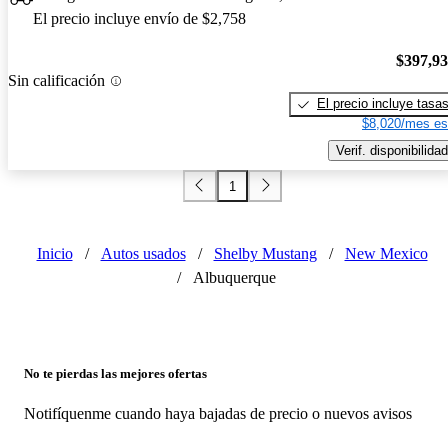
El precio incluye envío de $2,758
$397,9
Sin calificación
El precio incluye tasa
$8,020/mes es
Verif. disponibilidad
1
Inicio
/
Autos usados
/
Shelby Mustang
/
New Mexico
/
Albuquerque
No te pierdas las mejores ofertas
Notifíquenme cuando haya bajadas de precio o nuevos avisos