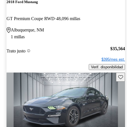
2018 Ford Mustang
GT Premium Coupe RWD
48,096 millas
Albuquerque, NM
1 millas
$35,564
Trato justo
$395/mes est.
Verif. disponibilidad
Guard