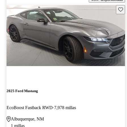
Guard
2025 Ford Mustang
EcoBoost Fastback RWD
7,978 millas
Albuquerque, NM
1 millas