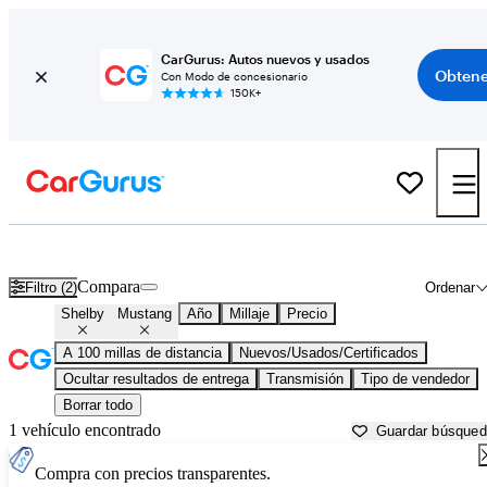
CarGurus: Autos nuevos y usados
Obtene
Con Modo de concesionario
150K+
Shelby Mustang usados en venta cerca de
Albuquerque, NM
Compara
Filtro (2)
Ordenar
Shelby
Mustang
Año
Millaje
Precio
A 100 millas de distancia
Nuevos/Usados/Certificados
Ocultar resultados de entrega
Transmisión
Tipo de vendedor
Borrar todo
1 vehículo encontrado
Guardar búsque
Compra con precios transparentes.