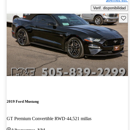
$64/mes est.
Verif. disponibilidad
Guard
2019 Ford Mustang
GT Premium Convertible RWD
44,521 millas