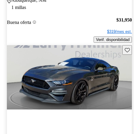
Albuquerque, NM
1 millas
$31,950
Buena oferta
$319/mes est.
Verif. disponibilidad
Guard