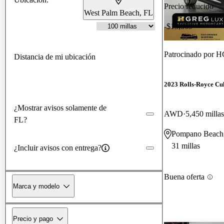
Precio reducido
West Palm Beach, FL
-$13,369
Patrocinado por
H
Distancia de mi ubicación
2023 Rolls-Royce Cu
¿Mostrar avisos solamente de
AWD
5,450 millas
FL?
Pompano Beach
31 millas
¿Incluir avisos con entrega?
Buena oferta
Marca y modelo
Precio y pago