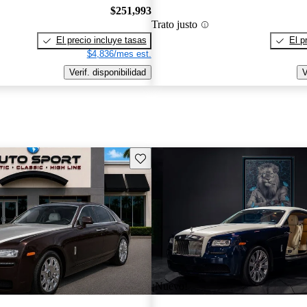
$251,993
Trato justo
El precio incluye tasas
El p
$4,836/mes est.
Verif. disponibilidad
V
Guarda este Aviso
¡Nuevo!