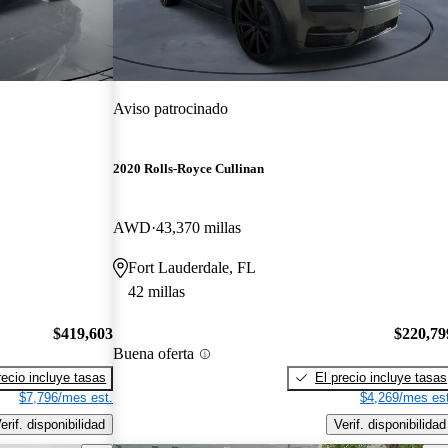
Aviso patrocinado
2020 Rolls-Royce Cullinan
AWD
43,370 millas
Fort Lauderdale, FL
42 millas
$419,603
$220,79
Buena oferta
recio incluye tasas
El precio incluye tasas
$7,796/mes est.
$4,269/mes est
erif. disponibilidad
Verif. disponibilidad