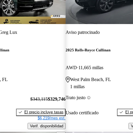
Greg Lux
Aviso patrocinado
llinan
2025 Rolls-Royce Cullinan
AWD
11,665 millas
, FL
West Palm Beach, FL
1 millas
Trato justo
$343,115
$329,746
El precio incluye tasas
El p
Usado certificado
$6,219/mes est.
Verif. disponibilidad
V