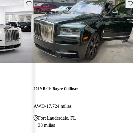
Guarda este Aviso
Gu
2019 Rolls-Royce Cullinan
AWD
17,724 millas
Fort Lauderdale, FL
38 millas