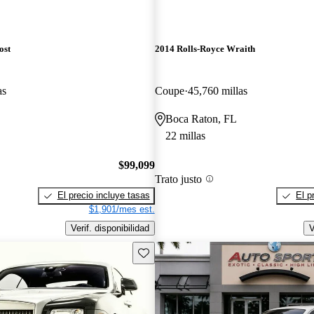
ost
2014 Rolls-Royce Wraith
as
Coupe
45,760 millas
Boca Raton, FL
22 millas
$99,099
Trato justo
El precio incluye tasas
El p
$1,901/mes est.
Verif. disponibilidad
V
Guarda este Aviso