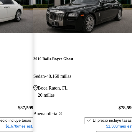
2010 Rolls-Royce Ghost
Sedan
48,168 millas
Boca Raton, FL
20 millas
$87,599
$78,59
Buena oferta
recio incluye tasas
El precio incluye tasas
$1,678/mes est.
$1,503/mes est