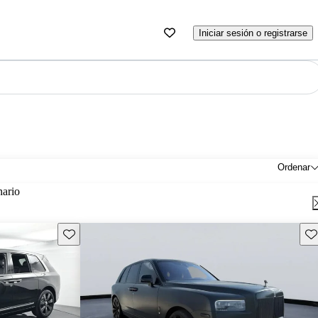
Iniciar sesión o registrarse
Ordenar
nario
Guarda este Aviso
Gu