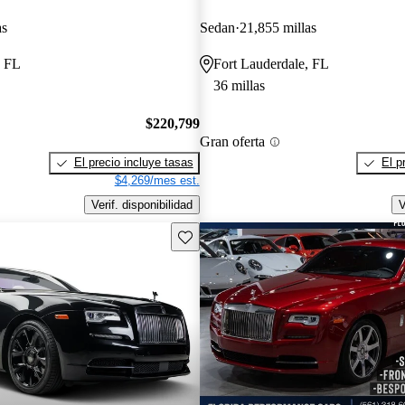
as
Sedan
21,855 millas
, FL
Fort Lauderdale, FL
36 millas
$220,799
Gran oferta
El precio incluye tasas
El p
$4,269/mes est.
Verif. disponibilidad
V
Guarda este Aviso