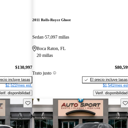
2011 Rolls-Royce Ghost
Sedan
57,097 millas
Boca Raton, FL
20 millas
$130,997
$80,59
Trato justo
recio incluye tasas
El precio incluye tasas
$2,522/mes est.
$1,541/mes est
erif. disponibilidad
Verif. disponibilidad
Guarda este Aviso
Gu