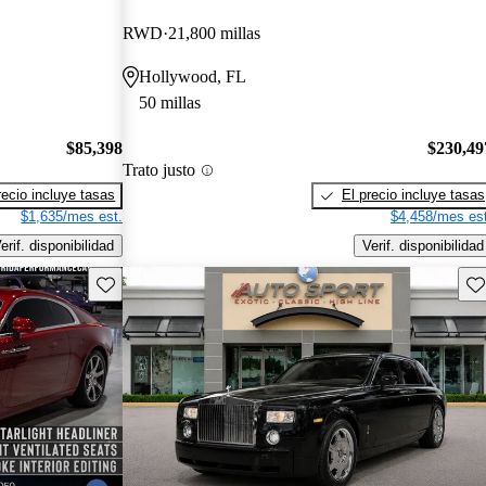
RWD
21,800 millas
Hollywood, FL
50 millas
$85,398
$230,49
Trato justo
recio incluye tasas
El precio incluye tasas
$1,635/mes est.
$4,458/mes est
erif. disponibilidad
Verif. disponibilidad
Guarda este Aviso
Gu