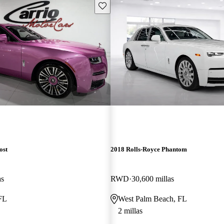
Guarda este Aviso
ost
2018 Rolls-Royce Phantom
as
RWD
30,600 millas
 FL
West Palm Beach, FL
2 millas