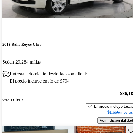
2013 Rolls-Royce Ghost
Sedan
29,284 millas
Entrega a domicilio desde Jacksonville, FL
El precio incluye envío de $794
$86,1
Gran oferta
El precio incluye tasa
$1,666/mes es
Verif. disponibilidad
Gu