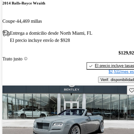
2014 Rolls-Royce Wraith
Coupe
44,469 millas
Entrega a domicilio desde North Miami, FL
El precio incluye envío de $928
$129,9
Trato justo
El precio incluye tasa
$2,511/mes es
Verif. disponibilidad
Gu