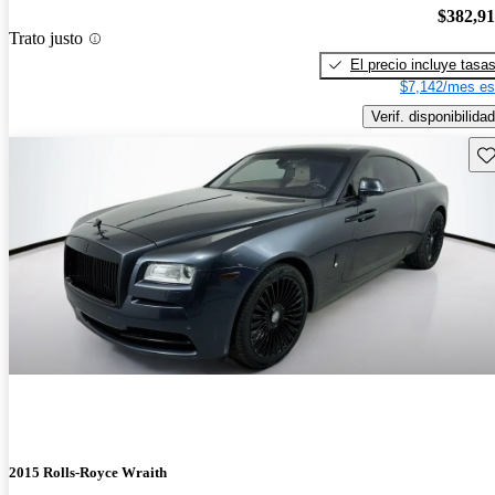
$382,9
Trato justo
El precio incluye tasa
$7,142/mes es
Verif. disponibilidad
Gu
2015 Rolls-Royce Wraith