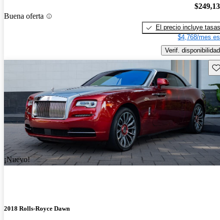
$249,1
Buena oferta
El precio incluye tasa
$4,768/mes es
Verif. disponibilidad
Gu
¡Nuevo!
2018 Rolls-Royce Dawn