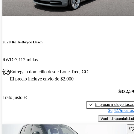
2020 Rolls-Royce Dawn
RWD
7,112 millas
Entrega a domicilio desde Lone Tree, CO
El precio incluye envío de $2,000
$332,5
Trato justo
El precio incluye tasa
$6,427/mes es
Verif. disponibilidad
Gu