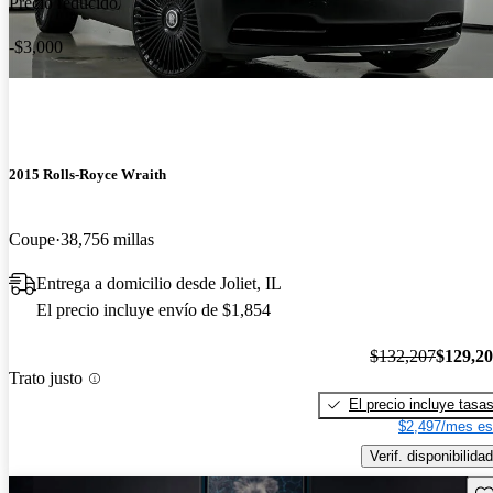
Precio reducido
-$3,000
2015 Rolls-Royce Wraith
Coupe
38,756 millas
Entrega a domicilio desde Joliet, IL
El precio incluye envío de $1,854
$132,207
$129,2
Trato justo
El precio incluye tasa
$2,497/mes es
Verif. disponibilidad
Gu