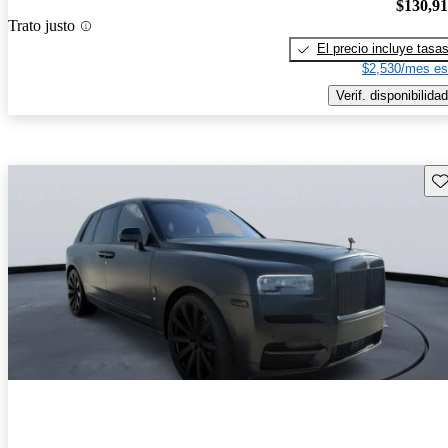
$130,9
Trato justo
El precio incluye tasa
$2,530/mes es
Verif. disponibilidad
Gu