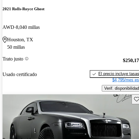
2021 Rolls-Royce Ghost
AWD
8,040 millas
Houston, TX
50 millas
Trato justo
$250,1
El precio incluye tasa
Usado certificado
$4,795/mes es
Verif. disponibilidad
Gu