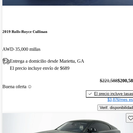
2019 Rolls-Royce Cullinan
AWD
35,000 millas
Entrega a domicilio desde Marietta, GA
El precio incluye envío de $689
$221,588
$200,5
Buena oferta
El precio incluye tasa
$3,876/mes es
Verif. disponibilidad
Gu