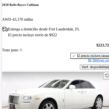
2020 Rolls-Royce Cullinan
AWD
43,370 millas
Entrega a domicilio desde Fort Lauderdale, FL
El precio incluye envío de $922
$221,7
Trato justo
El precio incluye tasa
$4,284/mes es
Verif. disponibilidad
Gu