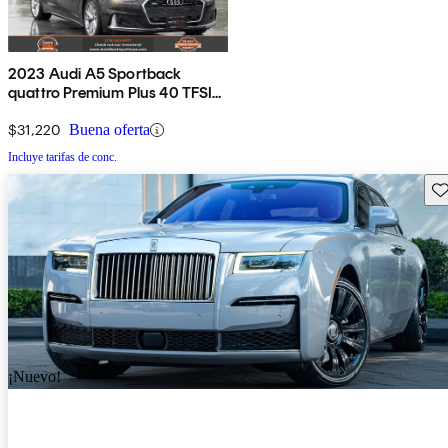
2023 Audi A5 Sportback
quattro Premium Plus 40 TFSI
AWD
$31,220
Buena oferta
Incluye tarifas de conc.
Gu
¡Nuevo!