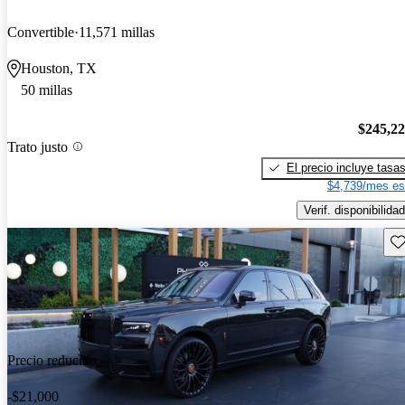
Convertible
11,571 millas
Houston, TX
50 millas
$245,2
Trato justo
El precio incluye tasa
$4,739/mes es
Verif. disponibilidad
Gu
Precio reducido
-$21,000