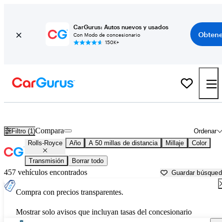
CarGurus: Autos nuevos y usados
Obtene
Con Modo de concesionario
150K+
Autos Rolls-Royce usados en venta cerca de
Galveston, TX
Compara
Filtro (1)
Ordenar
Rolls-Royce
Año
A 50 millas de distancia
Millaje
Color
Transmisión
Borrar todo
457 vehículos encontrados
Guardar búsque
Compra con precios transparentes.
Mostrar solo avisos que incluyan tasas del concesionario