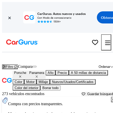
CarGurus: Autos nuevos y usados
Obtene
Con Modo de concesionario
150K+
Porsche Panamera usados en venta cerca de
Allentown, PA
Compara
Filtro (2)
Ordenar
Porsche
Panamera
Año
Precio
A 50 millas de distancia
Color
Motor
Millaje
Nuevos/Usados/Certificados
Color del interior
Borrar todo
273 vehículos encontrados
Guardar búsque
Compra con precios transparentes.