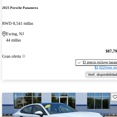
2025 Porsche Panamera
RWD
8,541 millas
Ewing, NJ
44 millas
$87,7
Gran oferta
El precio incluye tasa
$1,622/mes es
Verif. disponibilidad
Gu