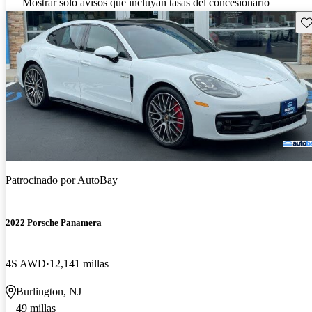
Mostrar solo avisos que incluyan tasas del concesionario
Gu
Patrocinado por
AutoBay
2022 Porsche Panamera
4S AWD
12,141 millas
Burlington, NJ
49 millas