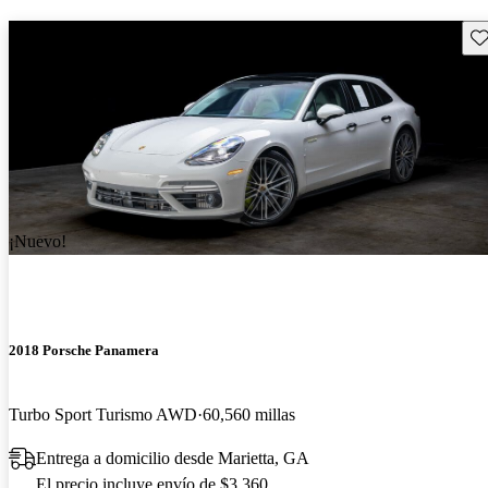
Gu
¡Nuevo!
2018 Porsche Panamera
Turbo Sport Turismo AWD
60,560 millas
Entrega a domicilio desde Marietta, GA
El precio incluye envío de $3,360