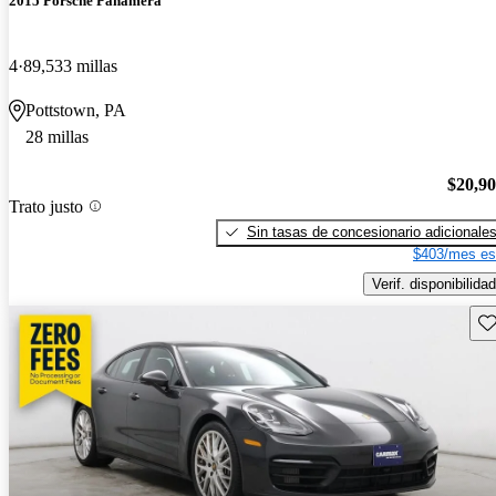
2015 Porsche Panamera
4
89,533 millas
Pottstown, PA
28 millas
$20,9
Trato justo
Sin tasas de concesionario adicionale
$403/mes es
Verif. disponibilidad
Gu