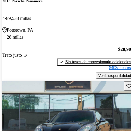
2015 Porsche Panamera
4
89,533 millas
Pottstown, PA
28 millas
$20,9
Trato justo
Sin tasas de concesionario adicionale
$403/mes es
Verif. disponibilidad
Gu