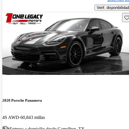
Verif. disponibilidad
Gu
2020 Porsche Panamera
4S AWD
60,843 millas
Entrega a domicilio desde Carrollton, TX