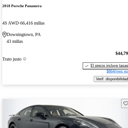
2018 Porsche Panamera
4S AWD
66,416 millas
Downingtown, PA
43 millas
$44,7
Trato justo
El precio incluye tasa
$864/mes es
Verif. disponibilidad
Gu