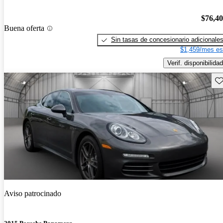
$76,4
Buena oferta
Sin tasas de concesionario adicionale
$1,459/mes es
Verif. disponibilidad
Gu
Aviso patrocinado