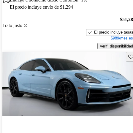
El precio incluye envío de $1,294
$51,2
Trato justo
El precio incluye tasa
$989/mes es
Verif. disponibilidad
Gu