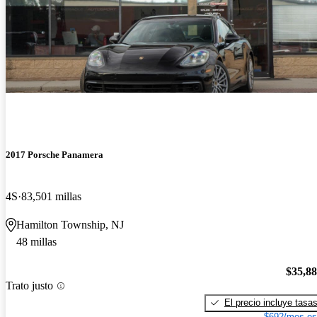
2017 Porsche Panamera
4S
83,501 millas
Hamilton Township, NJ
48 millas
$35,8
Trato justo
El precio incluye tasa
$692/mes es