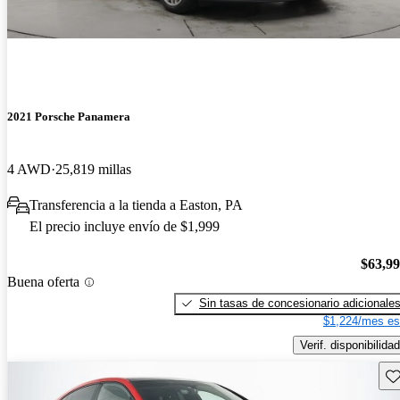
2021 Porsche Panamera
4 AWD
25,819 millas
Transferencia a la tienda a Easton, PA
El precio incluye envío de $1,999
$63,9
Buena oferta
Sin tasas de concesionario adicionale
$1,224/mes es
Verif. disponibilidad
Gu