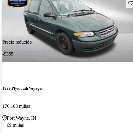
Gu
Precio reducido
-$355
1999 Plymouth Voyager
176,103 millas
Fort Wayne, IN
69 millas