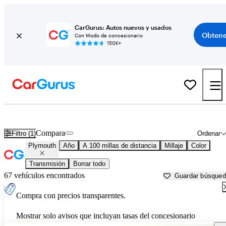
CarGurus: Autos nuevos y usados
Obtene
Con Modo de concesionario
150K+
Autos Plymouth usados en venta cerca de South Bend, IN
Compara
Filtro (1)
Ordenar
Plymouth
Año
A 100 millas de distancia
Millaje
Color
Transmisión
Borrar todo
67 vehículos encontrados
Guardar búsque
Compra con precios transparentes.
Mostrar solo avisos que incluyan tasas del concesionario