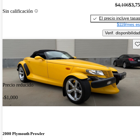
$4,106
$3,7
Sin calificación
El precio incluye tasa
$119/mes es
Verif. disponibilidad
Gu
Precio reducido
-$1,000
2000 Plymouth Prowler