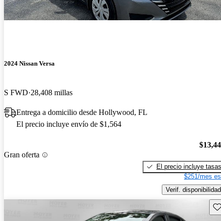
2024 Nissan Versa
S FWD
28,408 millas
Entrega a domicilio desde Hollywood, FL
El precio incluye envío de $1,564
$13,4
Gran oferta
El precio incluye tasa
$251/mes es
Verif. disponibilidad
Gu