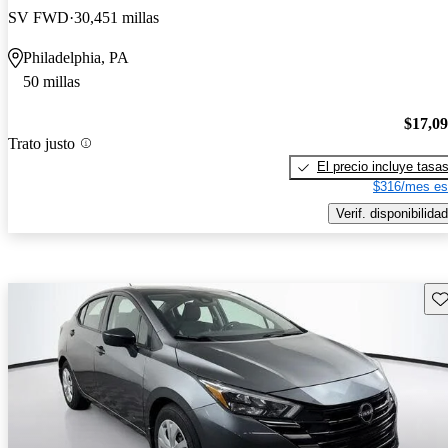
SV FWD
30,451 millas
Philadelphia, PA
50 millas
$17,0
Trato justo
El precio incluye tasa
$316/mes es
Verif. disponibilidad
Gu