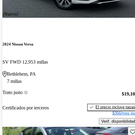
¡Nuevo!
2024 Nissan Versa
SV FWD
12,953 millas
Bethlehem, PA
7 millas
Trato justo
$19,1
El precio incluye tasa
Certificados por terceros
$356/mes es
Verif. disponibilidad
Gu