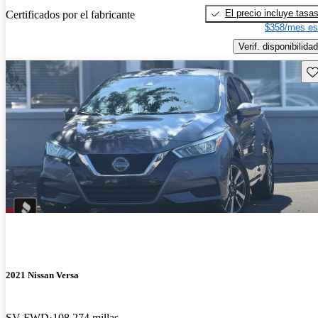
El precio incluye tasa
Certificados por el fabricante
$358/mes es
Verif. disponibilidad
Gu
2021 Nissan Versa
SV FWD
108,274 millas