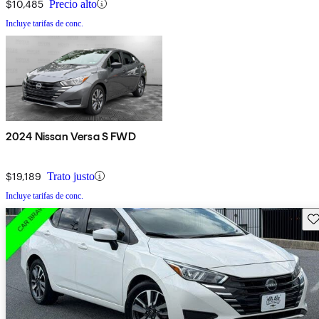
$10,485
Precio alto
Incluye tarifas de conc.
2024 Nissan Versa S FWD
$19,189
Trato justo
Incluye tarifas de conc.
Gu