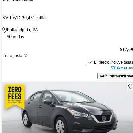
2025 Nissan Versa
SV FWD
30,451 millas
Philadelphia, PA
50 millas
$17,0
Trato justo
El precio incluye tasa
$316/mes es
Verif. disponibilidad
Gu