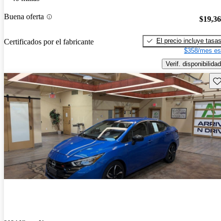
Buena oferta
$19,3
El precio incluye tasa
Certificados por el fabricante
$358/mes es
Verif. disponibilidad
Gu