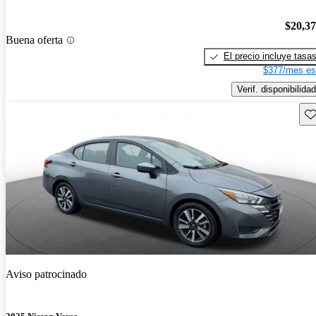
$20,3
Buena oferta
El precio incluye tasa
$377/mes es
Verif. disponibilidad
Gu
Aviso patrocinado