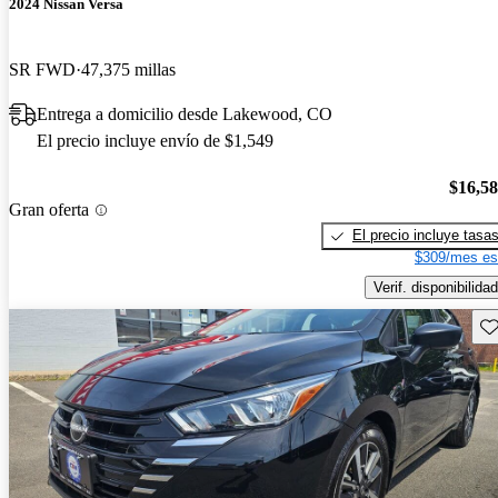
2024 Nissan Versa
SR FWD
47,375 millas
Entrega a domicilio desde Lakewood, CO
El precio incluye envío de $1,549
$16,5
Gran oferta
El precio incluye tasa
$309/mes es
Verif. disponibilidad
Gu