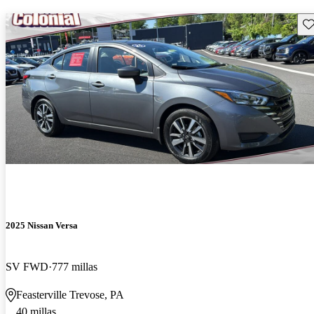
Gu
2025 Nissan Versa
SV FWD
777 millas
Feasterville Trevose, PA
40 millas