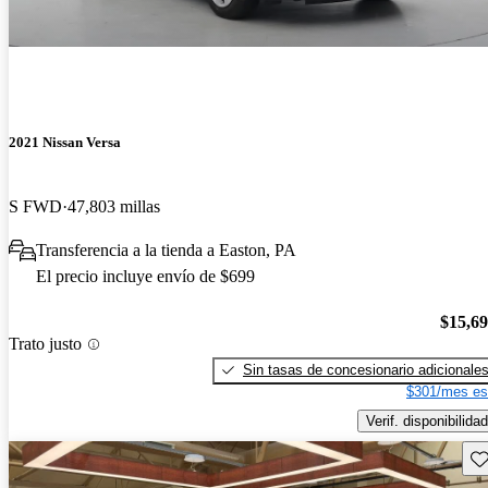
2021 Nissan Versa
S FWD
47,803 millas
Transferencia a la tienda a Easton, PA
El precio incluye envío de $699
$15,6
Trato justo
Sin tasas de concesionario adicionale
$301/mes es
Verif. disponibilidad
Gu