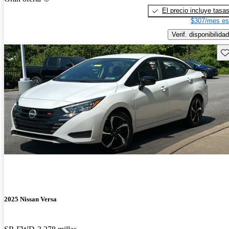
El precio incluye tasa
$307/mes es
Verif. disponibilidad
Gu
2025 Nissan Versa