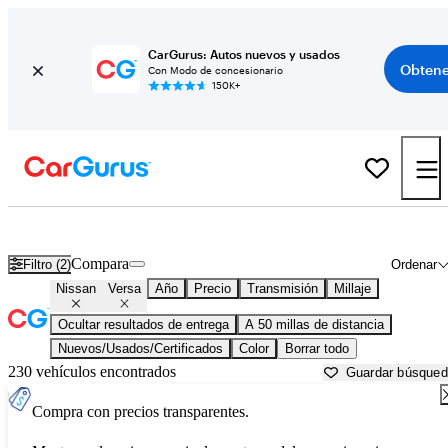
CarGurus: Autos nuevos y usados
Obtene
Con Modo de concesionario
150K+
Nissan Versa usados en venta cerca de
Allentown, PA
Compara
Filtro (2)
Ordenar
Nissan
Versa
Año
Precio
Transmisión
Millaje
Ocultar resultados de entrega
A 50 millas de distancia
Nuevos/Usados/Certificados
Color
Borrar todo
230 vehículos encontrados
Guardar búsque
Compra con precios transparentes.