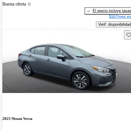
Buena oferta
El precio incluye tasa
$167/mes es
Verif. disponibilidad
Gu
2025 Nissan Versa