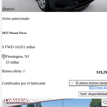
¡Nuevo!
Aviso patrocinado
2025 Nissan Versa
S FWD
16,651 millas
Flemington, NJ
33 millas
Buena oferta
$19,2
El precio incluye tasa
Certificados por el fabricante
$357/mes es
Verif. disponibilidad
Gu