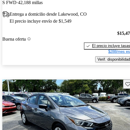
S FWD
42,188 millas
Entrega a domicilio desde Lakewood, CO
El precio incluye envío de $1,549
$15,4
Buena oferta
El precio incluye tasa
$288/mes es
Verif. disponibilidad
Gu