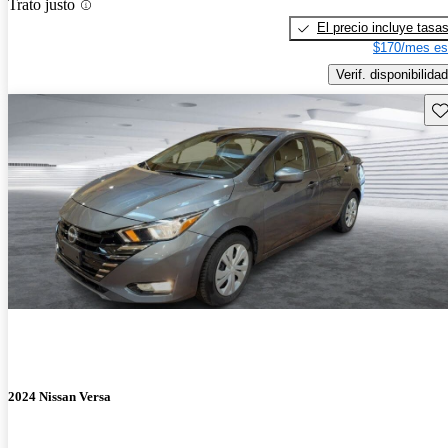
Trato justo
El precio incluye tasa
$170/mes es
Verif. disponibilidad
Gu
2024 Nissan Versa