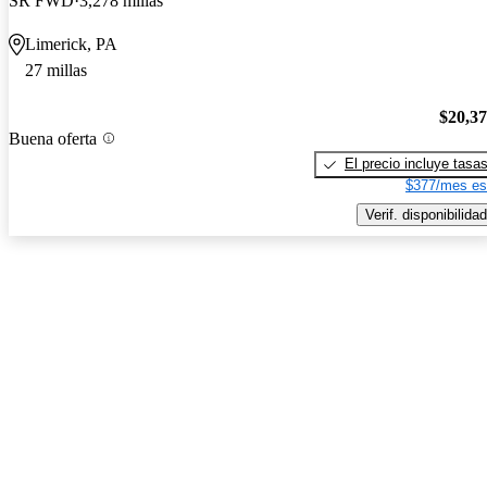
SR FWD
3,278 millas
Limerick, PA
27 millas
$20,3
Buena oferta
El precio incluye tasa
$377/mes es
Verif. disponibilidad