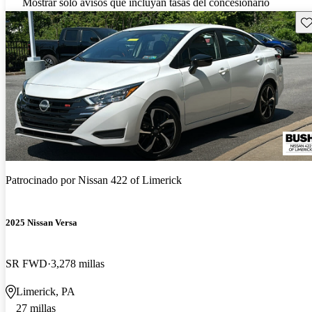
Mostrar solo avisos que incluyan tasas del concesionario
Gu
Patrocinado por
Nissan 422 of Limerick
2025 Nissan Versa
SR FWD
3,278 millas
Limerick, PA
27 millas