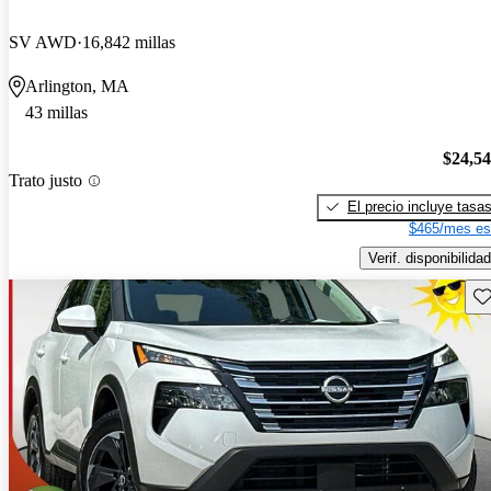
SV AWD
16,842 millas
Arlington, MA
43 millas
$24,5
Trato justo
El precio incluye tasa
$465/mes es
Verif. disponibilidad
Gu