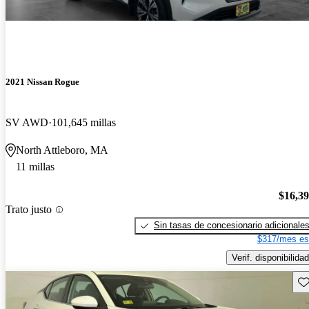
2021 Nissan Rogue
SV AWD
101,645 millas
North Attleboro, MA
11 millas
$16,3
Trato justo
Sin tasas de concesionario adicionale
$317/mes es
Verif. disponibilidad
Gu