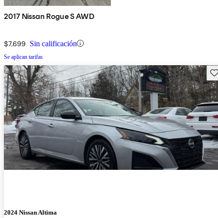
2017 Nissan Rogue S AWD
$7,699
Sin calificación
Se aplican tarifas
Gu
2024 Nissan Altima