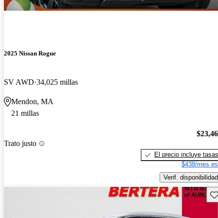
2025 Nissan Rogue
SV AWD
34,025 millas
Mendon, MA
21 millas
$23,4
Trato justo
El precio incluye tasa
$438/mes es
Verif. disponibilidad
Gu