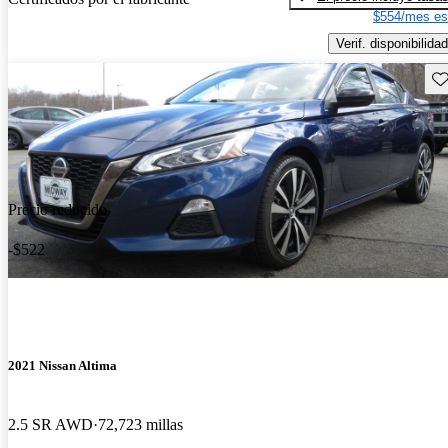
$554/mes es
Verif. disponibilidad
Gu
Precio reducido
-$522
2021 Nissan Altima
2.5 SR AWD
72,723 millas