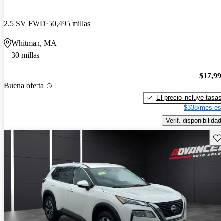
2.5 SV FWD
50,495 millas
Whitman, MA
30 millas
$17,9
Buena oferta
El precio incluye tasa
$338/mes es
Verif. disponibilidad
Gu