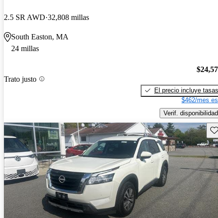
2.5 SR AWD
32,808 millas
South Easton, MA
24 millas
$24,5
Trato justo
El precio incluye tasa
$462/mes es
Verif. disponibilidad
Gu