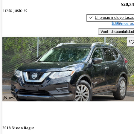
$20,3
Trato justo
El precio incluye tasa
$396/mes es
Verif. disponibilidad
Gu
¡Nuevo!
2018 Nissan Rogue