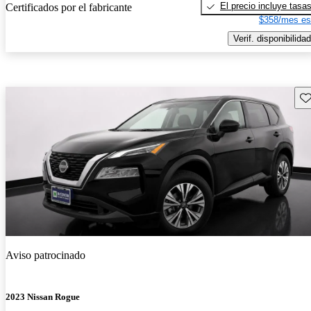
El precio incluye tasa
Certificados por el fabricante
$358/mes es
Verif. disponibilidad
Gu
Aviso patrocinado
2023 Nissan Rogue