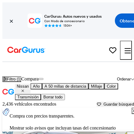
CarGurus: Autos nuevos y usados
Obtene
Con Modo de concesionario
150K+
Autos Nissan usados en venta cerca de
Providence, RI
Compara
Filtro (1)
Ordenar
Nissan
Año
A 50 millas de distancia
Millaje
Color
Transmisión
Borrar todo
2,436 vehículos encontrados
Guardar búsque
Compra con precios transparentes.
Mostrar solo avisos que incluyan tasas del concesionario