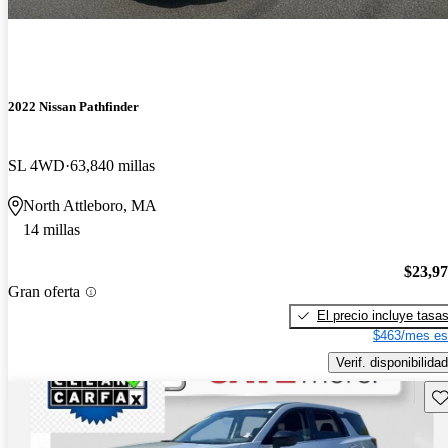
2022 Nissan Pathfinder
SL 4WD
63,840 millas
North Attleboro, MA
14 millas
$23,9
Gran oferta
El precio incluye tasa
$463/mes es
Verif. disponibilidad
Gu