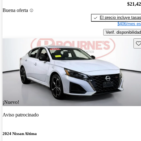
$21,4
Buena oferta
El precio incluye tasa
$406/mes es
Verif. disponibilidad
Gu
¡Nuevo!
Aviso patrocinado
2024 Nissan Altima