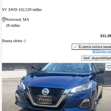
SV AWD
102,529 millas
Norwood, MA
28 millas
$11,3
Buena oferta
El precio incluye tasa
$222/mes es
Verif. disponibilidad
Gu