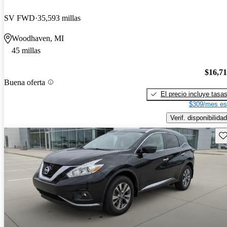
SV FWD
35,593 millas
Woodhaven, MI
45 millas
$16,7
Buena oferta
El precio incluye tasa
$309/mes es
Verif. disponibilidad
Gu