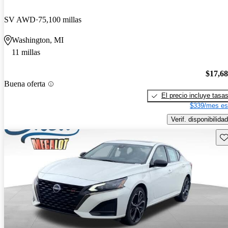
SV AWD
75,100 millas
Washington, MI
11 millas
$17,6
Buena oferta
El precio incluye tasa
$339/mes es
Verif. disponibilidad
Gu