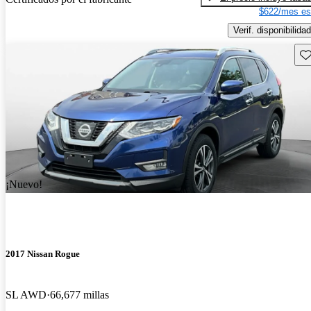
$622/mes es
Verif. disponibilidad
Gu
¡Nuevo!
2017 Nissan Rogue
SL AWD
66,677 millas