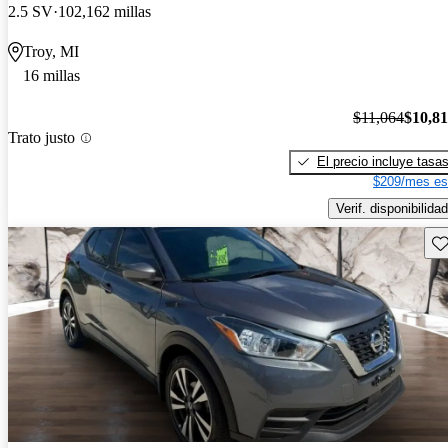
2.5 SV
102,162 millas
Troy, MI
16 millas
$11,064
$10,8
Trato justo
El precio incluye tasa
$209/mes es
Verif. disponibilidad
Gu