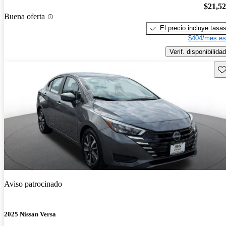
$21,5
Buena oferta
El precio incluye tasa
$404/mes es
Verif. disponibilidad
Gu
Aviso patrocinado
2025 Nissan Versa