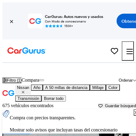
CarGurus: Autos nuevos y usados
Obtene
Con Modo de concesionario
150K+
Autos Nissan usados en venta cerca de
Lake Orion, MI
Compara
Filtro (1)
Ordenar
Nissan
Año
A 50 millas de distancia
Millaje
Color
Transmisión
Borrar todo
675 vehículos encontrados
Guardar búsque
Compra con precios transparentes.
Mostrar solo avisos que incluyan tasas del concesionario