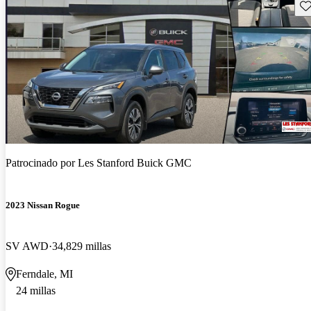
Gu
Patrocinado por
Les Stanford Buick GMC
2023 Nissan Rogue
SV AWD
34,829 millas
Ferndale, MI
24 millas