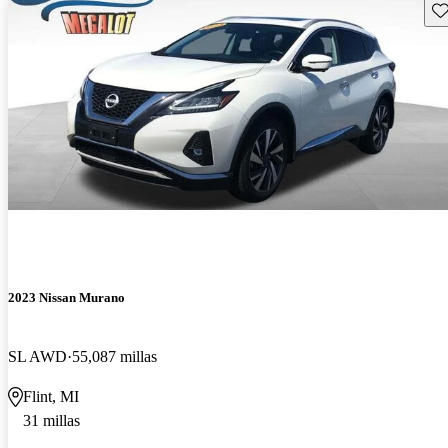
Gu
2023 Nissan Murano
SL AWD
55,087 millas
Flint, MI
31 millas