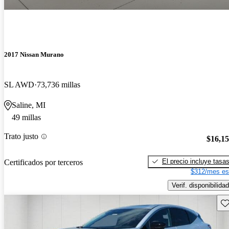
2017 Nissan Murano
SL AWD
73,736 millas
Saline, MI
49 millas
Trato justo
$16,1
El precio incluye tasa
Certificados por terceros
$312/mes es
Verif. disponibilidad
Gu