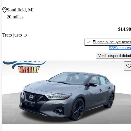
Southfield, MI
20 millas
$14,9
Trato justo
El precio incluye tasa
$289/mes es
Verif. disponibilidad
Gu