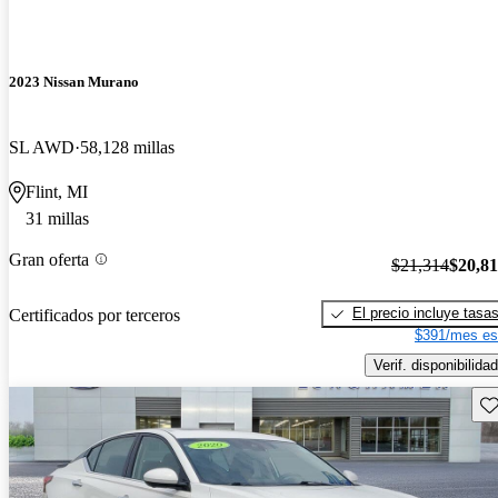
2023 Nissan Murano
SL AWD
58,128 millas
Flint, MI
31 millas
Gran oferta
$21,314
$20,8
El precio incluye tasa
Certificados por terceros
$391/mes es
Verif. disponibilidad
Gu