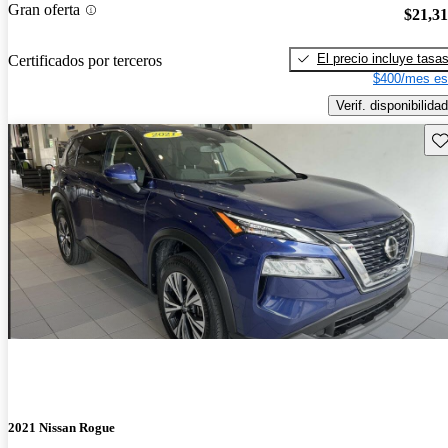
Gran oferta
$21,3
El precio incluye tasa
Certificados por terceros
$400/mes es
Verif. disponibilidad
Gu
2021 Nissan Rogue