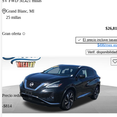
SV FWD
30,421 millas
Grand Blanc, MI
25 millas
$26,8
Gran oferta
El precio incluye tasa
$496/mes es
Verif. disponibilidad
Gu
Precio reducido
-$814