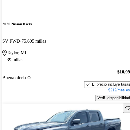
2020 Nissan Kicks
SV FWD
75,605 millas
Taylor, MI
39 millas
$10,9
Buena oferta
El precio incluye tasa
$212/mes es
Verif. disponibilidad
Gu