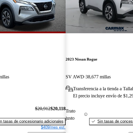
2023 Nissan Rogue
illas
SV AWD
38,677 millas
Transferencia a la tienda a Tall
El precio incluye envío de $1,2
$20,912
$20,118
Trato
justo
n tasas de concesionario adicionales
Sin tasas de concesi
$409/mes est.