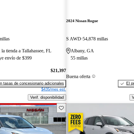
2024 Nissan Rogue
illas
S AWD
54,878 millas
 la tienda a Tallahassee, FL
Albany, GA
uye envío de $399
55 millas
$21,397
Buena oferta
n tasas de concesionario adicionales
El p
$435/mes est.
Verif. disponibilidad
V
Guarda este Aviso