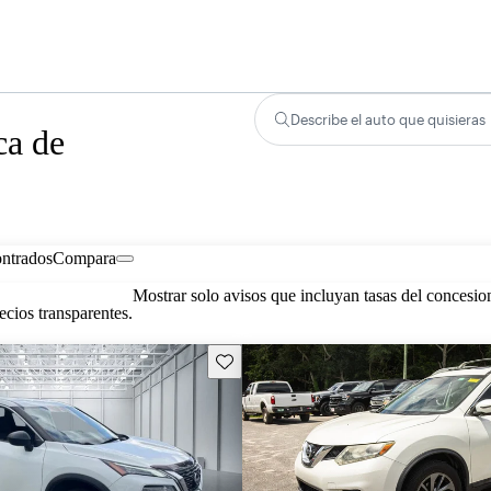
Describe el auto que quisieras
ca de
ontrados
Compara
Mostrar solo avisos que incluyan tasas del concesio
cios transparentes.
Guarda este Aviso