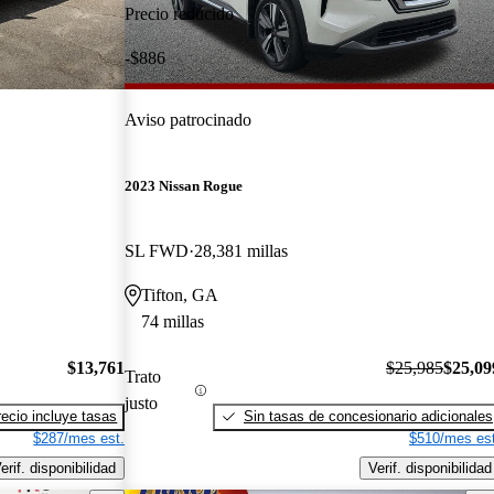
Precio reducido
-$886
Aviso patrocinado
2023 Nissan Rogue
SL FWD
28,381 millas
Tifton, GA
74 millas
$13,761
$25,985
$25,09
Trato
justo
recio incluye tasas
Sin tasas de concesionario adicionales
$287/mes est.
$510/mes est
erif. disponibilidad
Verif. disponibilidad