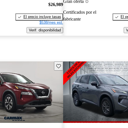
Gran oferta
$26,989
Certificados por el
El precio incluye tasas
El p
fabricante
$538/mes est.
Verif. disponibilidad
V
Guarda este Aviso