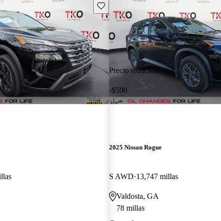
Guarda este Aviso
Precio reducido
-$500
2025 Nissan Rogue
llas
S AWD
13,747 millas
Valdosta, GA
78 millas