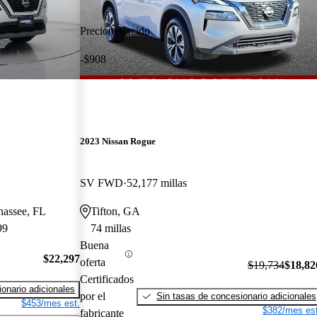
Precio reducido
-$908
2023 Nissan Rogue
SV FWD
52,177 millas
ahassee, FL
Tifton, GA
99
74 millas
Buena
$22,297
oferta
$19,734
$18,82
Certificados
onario adicionales
por el
Sin tasas de concesionario adicionales
$453/mes est.
$382/mes est
fabricante