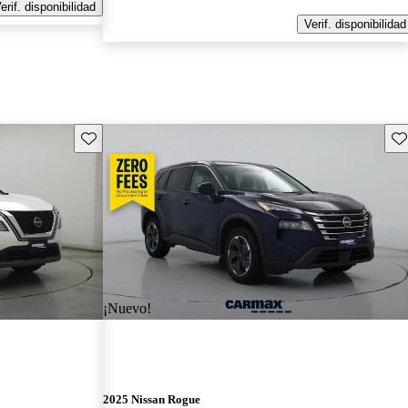
erif. disponibilidad
Verif. disponibilidad
Guarda este Aviso
Gu
¡Nuevo!
2025 Nissan Rogue