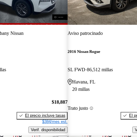
bany Nissan
Aviso patrocinado
2016 Nissan Rogue
llas
SL FWD
86,512 millas
Havana, FL
20 millas
$18,887
Trato justo
El precio incluye tasas
El p
$384/mes est.
Verif. disponibilidad
V