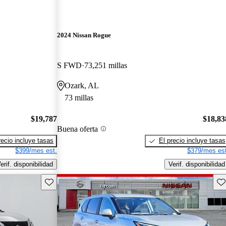
2024 Nissan Rogue
S FWD
73,251 millas
Ozark, AL
73 millas
$19,787
$18,83
Buena oferta
recio incluye tasas
El precio incluye tasas
$399/mes est.
$379/mes est
erif. disponibilidad
Verif. disponibilidad
Guarda este Aviso
Gu