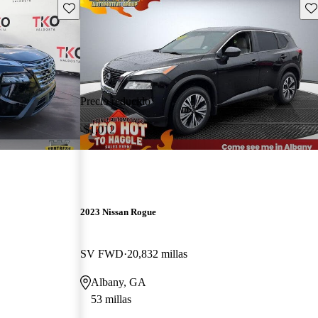
Guarda este Aviso
Gu
Precio reducido
-$1,012
2023 Nissan Rogue
SV FWD
20,832 millas
Albany, GA
53 millas