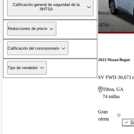
Calificación general de seguridad de la
NHTSA
Precio reducido
-$794
Reducciones de precio
Calificación del concesionario
2023 Nissan Rogue
Tipo de vendedor
SV FWD
30,673 m
Tifton, GA
74 millas
Gran
oferta
Si