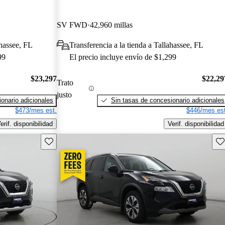
SV FWD
42,960 millas
ahassee, FL
Transferencia a la tienda a Tallahassee, FL
99
El precio incluye envío de $1,299
$23,297
$22,29
Trato
justo
onario adicionales
Sin tasas de concesionario adicionales
$473/mes est.
$446/mes est
erif. disponibilidad
Verif. disponibilidad
Guarda este Aviso
Gu