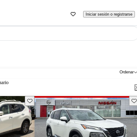
Iniciar sesión o registrarse
Ordenar
nario
Guarda este Aviso
Gu