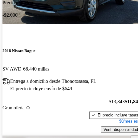
Precio reducido
-$2,000
2018 Nissan Rogue
SV AWD
66,440 millas
Entrega a domicilio desde Thonotosassa, FL
El precio incluye envío de $649
$13,843
$11,8
Gran oferta
El precio incluye tasa
$0/mes es
Verif. disponibilidad