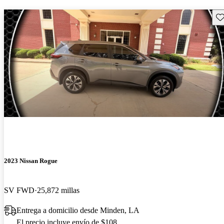
Gu
2023 Nissan Rogue
SV FWD
25,872 millas
Entrega a domicilio desde Minden, LA
El precio incluye envío de $108