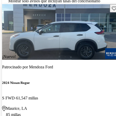
Mostrar solo avisos que incluyan tasas del concesionario
Gu
¡Nuevo!
Patrocinado por
Mendoza Ford
2024 Nissan Rogue
S FWD
61,547 millas
Maurice, LA
85 millas