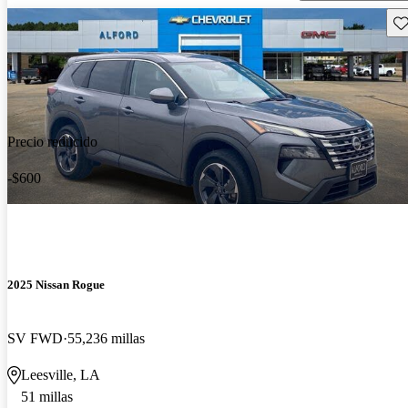
Gu
Precio reducido
-$600
2025 Nissan Rogue
SV FWD
55,236 millas
Leesville, LA
51 millas