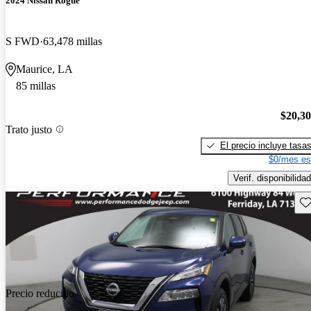
2024 Nissan Rogue
S FWD
63,478 millas
Maurice, LA
85 millas
$20,3
Trato justo
El precio incluye tasa
$0/mes es
Verif. disponibilidad
Gu
Precio reducido