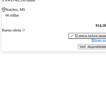
S AWD
49,356 millas
Natchez, MS
66 millas
$14,1
Buena oferta
El precio incluye tasa
$0/mes es
Verif. disponibilidad