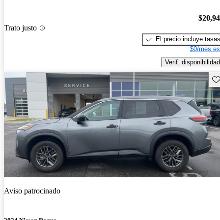
$20,9
Trato justo
El precio incluye tasa
$0/mes es
Verif. disponibilidad
Gu
Aviso patrocinado