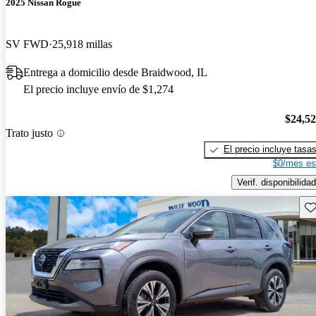
2025 Nissan Rogue
SV FWD
25,918 millas
Entrega a domicilio desde Braidwood, IL
El precio incluye envío de $1,274
$24,5
Trato justo
El precio incluye tasa
$0/mes es
Verif. disponibilidad
Gu