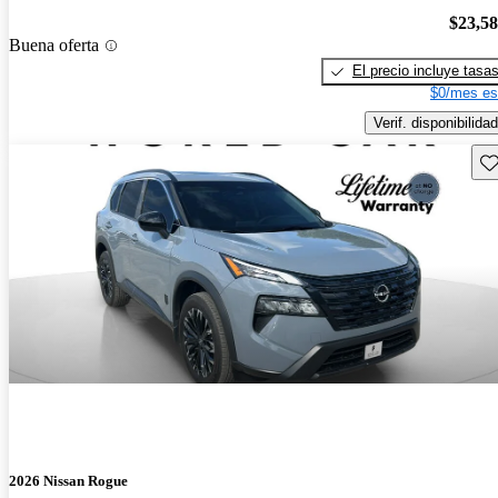
$23,5
Buena oferta
El precio incluye tasa
$0/mes es
Verif. disponibilidad
Gu
2026 Nissan Rogue