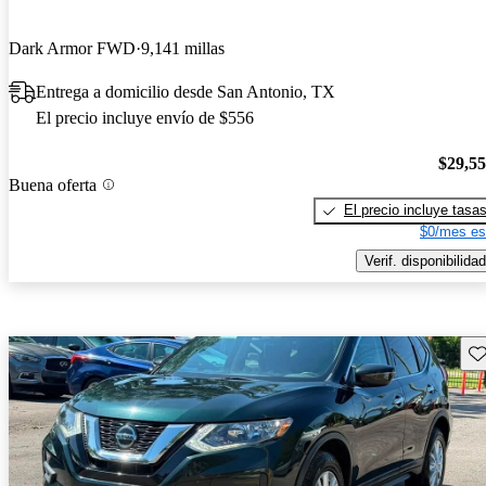
Dark Armor FWD
9,141 millas
Entrega a domicilio desde San Antonio, TX
El precio incluye envío de $556
$29,5
Buena oferta
El precio incluye tasa
$0/mes es
Verif. disponibilidad
Gu