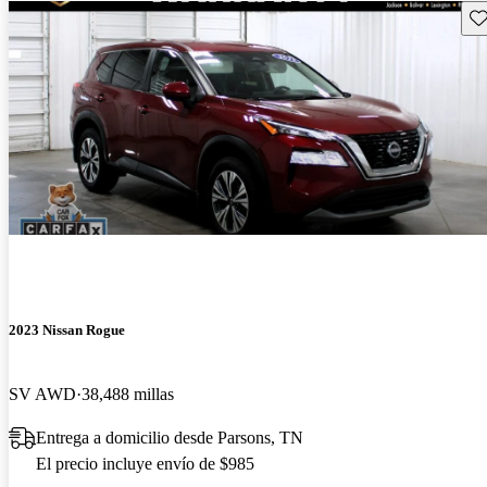
Gu
2023 Nissan Rogue
SV AWD
38,488 millas
Entrega a domicilio desde Parsons, TN
El precio incluye envío de $985