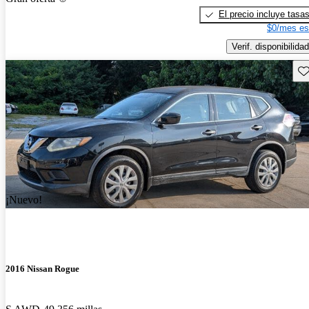
El precio incluye tasa
$0/mes es
Verif. disponibilidad
Gu
¡Nuevo!
2016 Nissan Rogue