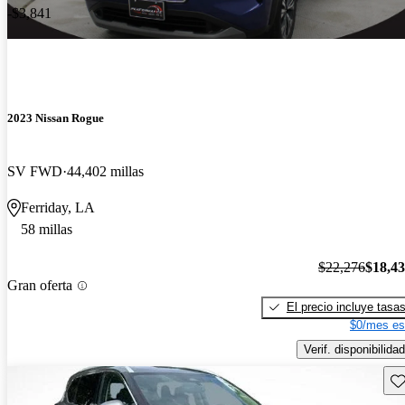
-$3,841
2023 Nissan Rogue
SV FWD
44,402 millas
Ferriday, LA
58 millas
$22,276
$18,4
Gran oferta
El precio incluye tasa
$0/mes es
Verif. disponibilidad
Gu