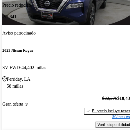
Precio reducido
-$3,841
Aviso patrocinado
2023 Nissan Rogue
SV FWD
44,402 millas
Ferriday, LA
58 millas
$22,276
$18,4
Gran oferta
El precio incluye tasa
$0/mes es
Verif. disponibilidad