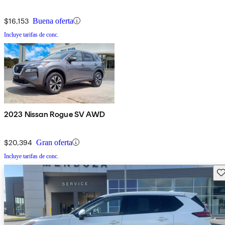
$16,153
Buena oferta
Incluye tarifas de conc.
2023 Nissan Rogue SV AWD
$20,394
Gran oferta
Incluye tarifas de conc.
Gu