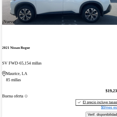
¡Nuevo!
2021 Nissan Rogue
SV FWD
65,154 millas
Maurice, LA
85 millas
$19,2
Buena oferta
El precio incluye tasa
$0/mes es
Verif. disponibilidad