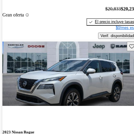
$20,833
$20,2
Gran oferta
El precio incluye tasa
$0/mes es
Verif. disponibilidad
Gu
2023 Nissan Rogue