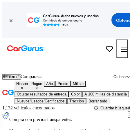
CarGurus: Autos nuevos y usados
Obtene
Con Modo de concesionario
150K+
Nissan Rogue usados en venta cerca de
Alexandria, LA
Compara
Filtro (2)
Ordenar
Nissan
Rogue
Año
Precio
Millaje
Ocultar resultados de entrega
Color
A 100 millas de distancia
Nuevos/Usados/Certificados
Tracción
Borrar todo
1,132 vehículos encontrados
Guardar búsque
Compra con precios transparentes.