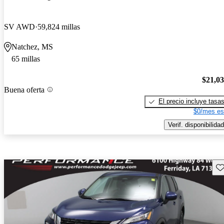
SV AWD
59,824 millas
Natchez, MS
65 millas
$21,0
Buena oferta
El precio incluye tasa
$0/mes es
Verif. disponibilidad
Gu