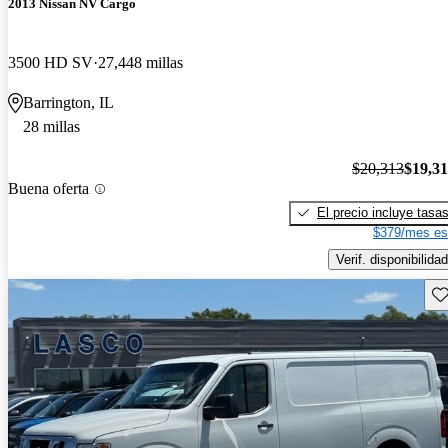
2013 Nissan NV Cargo
3500 HD SV
27,448 millas
Barrington, IL
28 millas
$20,313
$19,3
Buena oferta
El precio incluye tasa
$379/mes es
Verif. disponibilidad
Gu