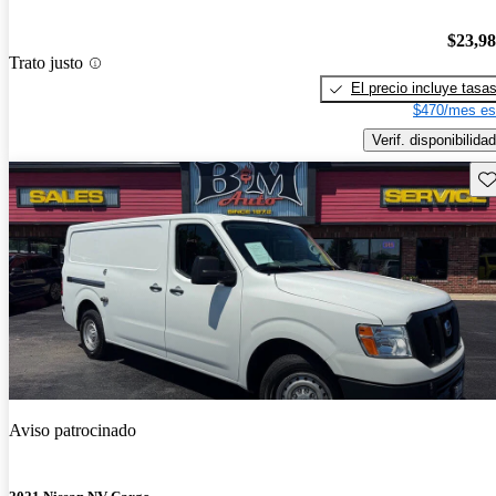
$23,9
Trato justo
El precio incluye tasa
$470/mes es
Verif. disponibilidad
Gu
Aviso patrocinado