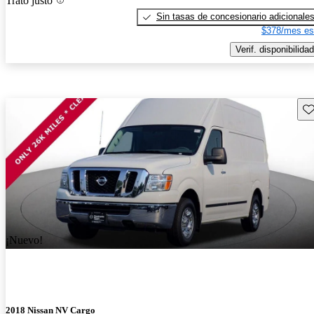
Trato justo
Sin tasas de concesionario adicionale
$378/mes es
Verif. disponibilidad
Gu
¡Nuevo!
2018 Nissan NV Cargo