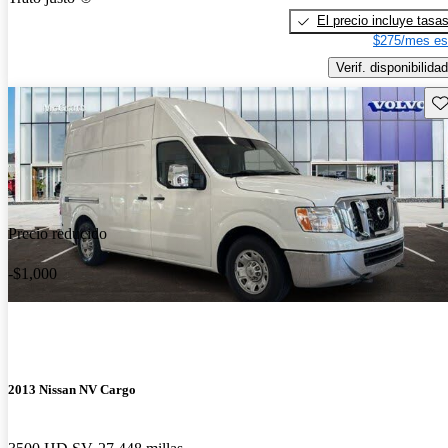
El precio incluye tasa
$275/mes es
Verif. disponibilidad
Gu
Precio reducido
-$1,000
2013 Nissan NV Cargo