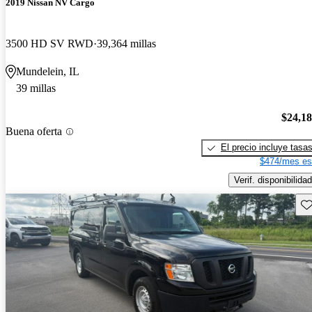
2019 Nissan NV Cargo
3500 HD SV RWD
39,364 millas
Mundelein, IL
39 millas
$24,1
Buena oferta
El precio incluye tasa
$474/mes es
Verif. disponibilidad
Gu