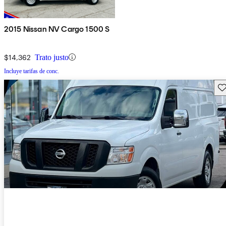
2015 Nissan NV Cargo 1500 S
$14,362
Trato justo
Incluye tarifas de conc.
Gu