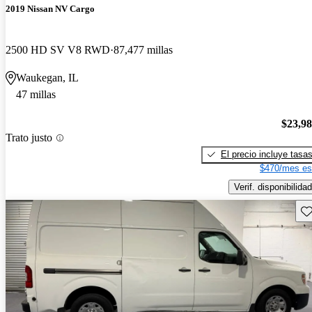
2019 Nissan NV Cargo
2500 HD SV V8 RWD
87,477 millas
Waukegan, IL
47 millas
$23,9
Trato justo
El precio incluye tasa
$470/mes es
Verif. disponibilidad
Gu