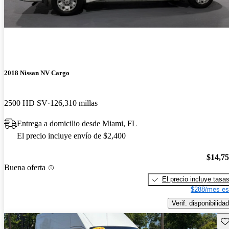
2018 Nissan NV Cargo
2500 HD SV
126,310 millas
Entrega a domicilio desde Miami, FL
El precio incluye envío de $2,400
$14,7
Buena oferta
El precio incluye tasa
$288/mes es
Verif. disponibilidad
Gu