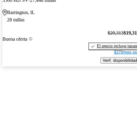
3500 HD SV
27,448 millas
Barrington, IL
28 millas
$20,313
$19,3
Buena oferta
El precio incluye tasa
$379/mes es
Verif. disponibilidad