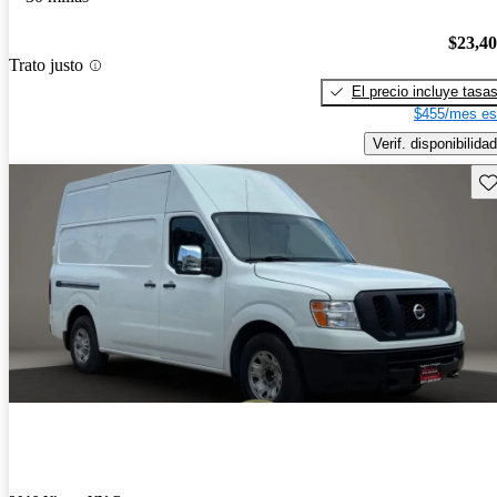
$23,4
Trato justo
El precio incluye tasa
$455/mes es
Verif. disponibilidad
Gu