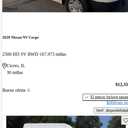
¡Nuevo!
2020 Nissan NV Cargo
2500 HD SV RWD
167,973 millas
Cicero, IL
30 millas
$12,3
Buena oferta
El precio incluye tasa
$243/mes es
Verif. disponibilidad
Gu