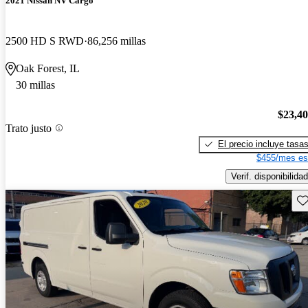
2021 Nissan NV Cargo
2500 HD S RWD
86,256 millas
Oak Forest, IL
30 millas
$23,4
Trato justo
El precio incluye tasa
$455/mes es
Verif. disponibilidad
Gu