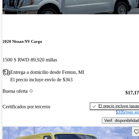
2020 Nissan NV Cargo
1500 S RWD
89,920 millas
Entrega a domicilio desde Fenton, MI
El precio incluye envío de $363
Buena oferta
$17,1
El precio incluye tasa
Certificados por terceros
$335/mes es
Verif. disponibilidad
Gu