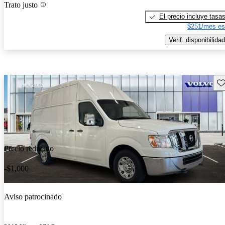
Trato justo
El precio incluye tasa
$251/mes es
Verif. disponibilidad
Gu
Precio reducido
-$1,000
Aviso patrocinado