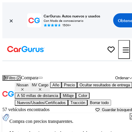
CarGurus: Autos nuevos y usados
Obtene
Con Modo de concesionario
150K+
Nissan NV Cargo usados en venta cerca de
Aurora, IL
Compara
Filtro (2)
Ordenar
Nissan
NV Cargo
Año
Precio
Ocultar resultados de entrega
A 50 millas de distancia
Millaje
Color
Nuevos/Usados/Certificados
Tracción
Borrar todo
57 vehículos encontrados
Guardar búsque
Compra con precios transparentes.