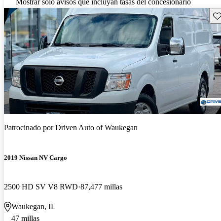
Mostrar solo avisos que incluyan tasas del concesionario
Gu
Patrocinado por
Driven Auto of Waukegan
2019 Nissan NV Cargo
2500 HD SV V8 RWD
87,477 millas
Waukegan, IL
47 millas