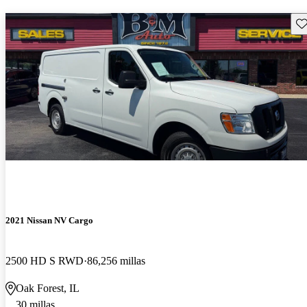
Gu
2021 Nissan NV Cargo
2500 HD S RWD
86,256 millas
Oak Forest, IL
30 millas