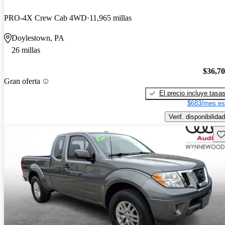
PRO-4X Crew Cab 4WD
11,965 millas
Doylestown, PA
26 millas
$36,7
Gran oferta
El precio incluye tasa
$683/mes es
Verif. disponibilidad
Gu