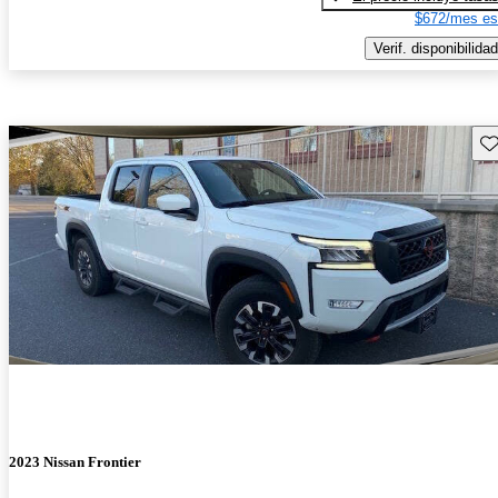
$672/mes es
Verif. disponibilidad
Gu
2023 Nissan Frontier