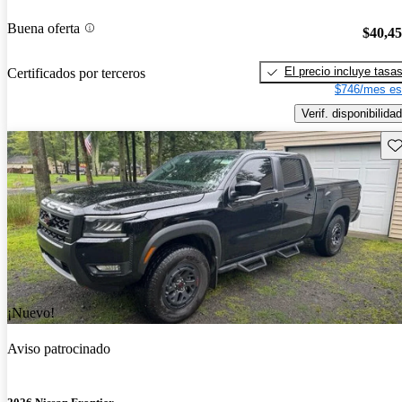
Buena oferta
$40,4
El precio incluye tasa
Certificados por terceros
$746/mes es
Verif. disponibilidad
Gu
¡Nuevo!
Aviso patrocinado