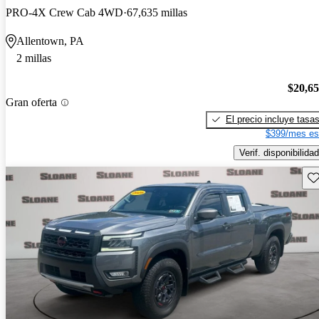
PRO-4X Crew Cab 4WD
67,635 millas
Allentown, PA
2 millas
$20,6
Gran oferta
El precio incluye tasa
$399/mes es
Verif. disponibilidad
Gu