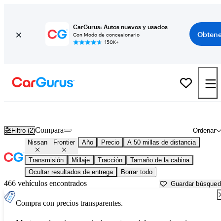
CarGurus: Autos nuevos y usados
Obtene
Con Modo de concesionario
150K+
Nissan Frontier usados en venta cerca de
Allentown, PA
Compara
Filtro (2)
Ordenar
Nissan
Frontier
Año
Precio
A 50 millas de distancia
Transmisión
Millaje
Tracción
Tamaño de la cabina
Ocultar resultados de entrega
Borrar todo
466 vehículos encontrados
Guardar búsque
Compra con precios transparentes.