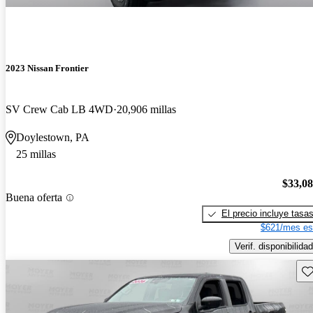
2023 Nissan Frontier
SV Crew Cab LB 4WD
20,906 millas
Doylestown, PA
25 millas
$33,0
Buena oferta
El precio incluye tasa
$621/mes es
Verif. disponibilidad
Gu