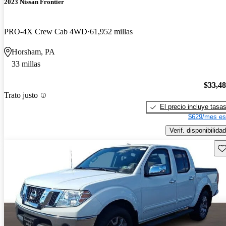
2023 Nissan Frontier
PRO-4X Crew Cab 4WD
61,952 millas
Horsham, PA
33 millas
$33,4
Trato justo
El precio incluye tasa
$629/mes es
Verif. disponibilidad
Gu