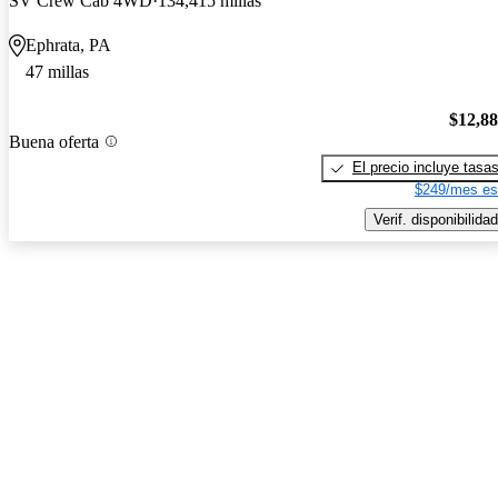
SV Crew Cab 4WD
134,415 millas
Ephrata, PA
47 millas
$12,8
Buena oferta
El precio incluye tasa
$249/mes es
Verif. disponibilidad