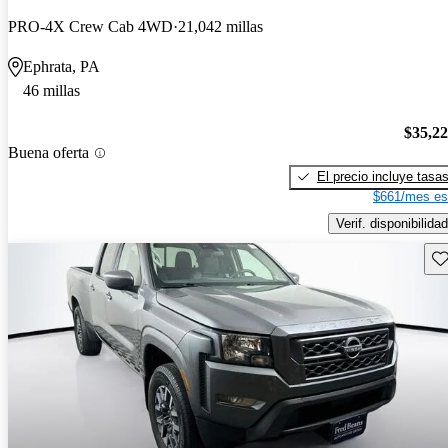
PRO-4X Crew Cab 4WD
21,042 millas
Ephrata, PA
46 millas
$35,2
Buena oferta
El precio incluye tasa
$661/mes es
Verif. disponibilidad
Gu