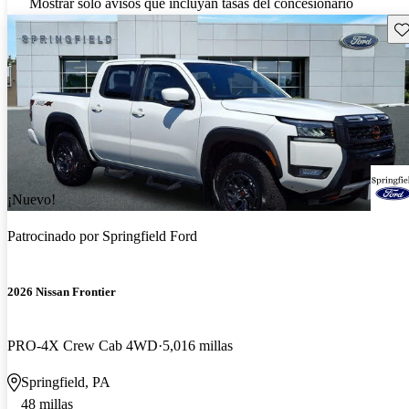
Mostrar solo avisos que incluyan tasas del concesionario
Gu
¡Nuevo!
Patrocinado por
Springfield Ford
2026 Nissan Frontier
PRO-4X Crew Cab 4WD
5,016 millas
Springfield, PA
48 millas