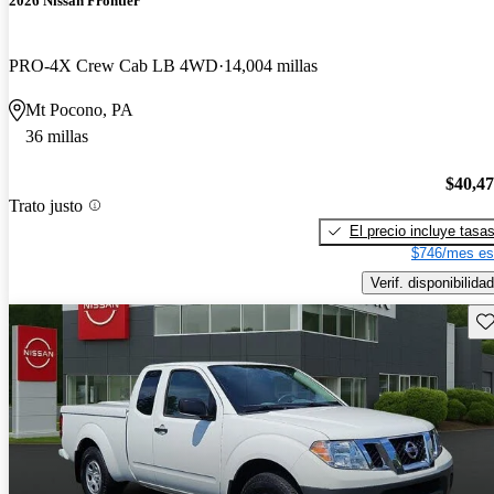
2026 Nissan Frontier
PRO-4X Crew Cab LB 4WD
14,004 millas
Mt Pocono, PA
36 millas
$40,4
Trato justo
El precio incluye tasa
$746/mes es
Verif. disponibilidad
Gu