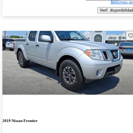
$691/mes es
Verif. disponibilidad
Gu
2019 Nissan Frontier