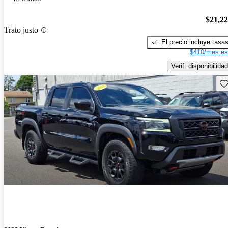
$21,2
Trato justo
El precio incluye tasa
$410/mes es
Verif. disponibilidad
Gu