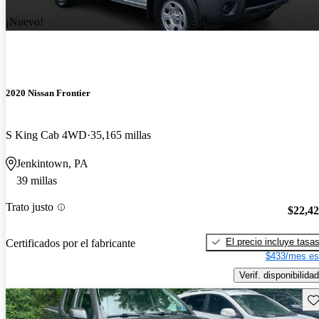
¡Nuevo!
2020 Nissan Frontier
S King Cab 4WD
35,165 millas
Jenkintown, PA
39 millas
Trato justo
$22,4
El precio incluye tasa
Certificados por el fabricante
$433/mes es
Verif. disponibilidad
Gu