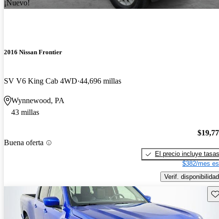
¡Nuevo!
2016 Nissan Frontier
SV V6 King Cab 4WD
44,696 millas
Wynnewood, PA
43 millas
$19,7
Buena oferta
El precio incluye tasa
$382/mes es
Verif. disponibilidad
Gu