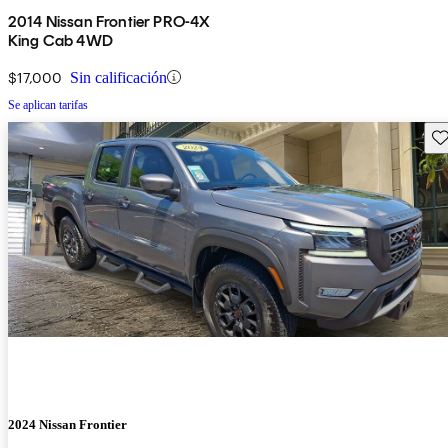
2014 Nissan Frontier PRO-4X
King Cab 4WD
$17,000
Sin calificación
Se aplican tarifas
Gu
2024 Nissan Frontier