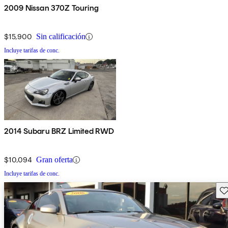
2009 Nissan 370Z Touring
$15,900
Sin calificación
Incluye tarifas de conc.
2014 Subaru BRZ Limited RWD
$10,094
Gran oferta
Incluye tarifas de conc.
Gu