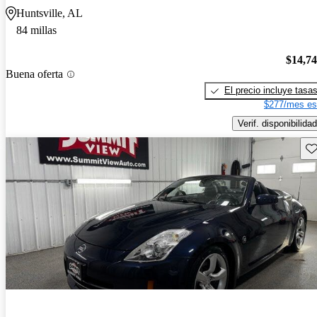
Huntsville, AL
84 millas
$14,7
Buena oferta
El precio incluye tasa
$277/mes es
Verif. disponibilidad
Gu