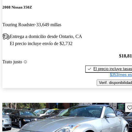
2008 Nissan 350Z
Touring Roadster
33,649 millas
Entrega a domicilio desde Ontario, CA
El precio incluye envío de $2,732
$18,8
Trato justo
El precio incluye tasa
$353/mes es
Verif. disponibilidad
Gu