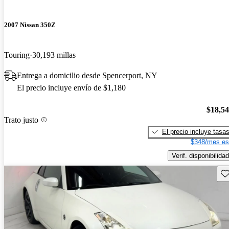
2007 Nissan 350Z
Touring
30,193 millas
Entrega a domicilio desde Spencerport, NY
El precio incluye envío de $1,180
$18,5
Trato justo
El precio incluye tasa
$348/mes es
Verif. disponibilidad
Gu