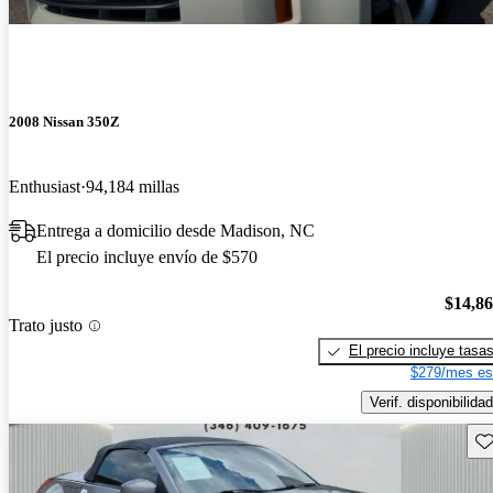
2008 Nissan 350Z
Enthusiast
94,184 millas
Entrega a domicilio desde Madison, NC
El precio incluye envío de $570
$14,8
Trato justo
El precio incluye tasa
$279/mes es
Verif. disponibilidad
Gu