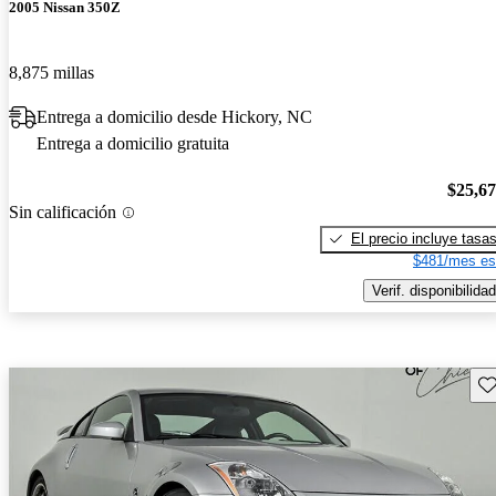
2005 Nissan 350Z
8,875 millas
Entrega a domicilio desde Hickory, NC
Entrega a domicilio gratuita
$25,6
Sin calificación
El precio incluye tasa
$481/mes es
Verif. disponibilidad
Gu