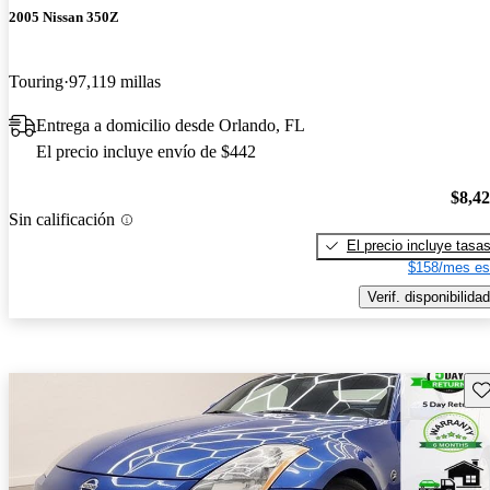
2005 Nissan 350Z
Touring
97,119 millas
Entrega a domicilio desde Orlando, FL
El precio incluye envío de $442
$8,4
Sin calificación
El precio incluye tasa
$158/mes es
Verif. disponibilidad
Gu