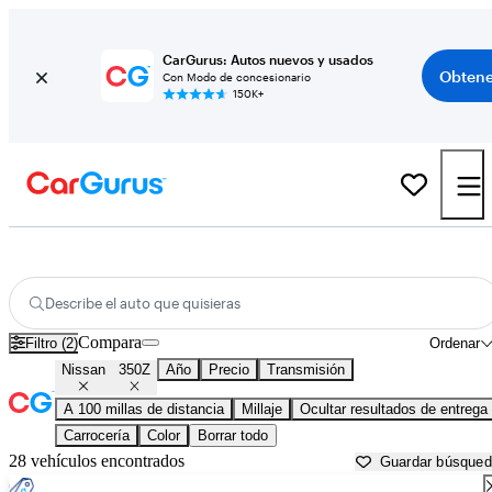
CarGurus: Autos nuevos y usados
Obtene
Con Modo de concesionario
150K+
Nissan 350Z usados en venta cerca de
Anniston, AL
Describe el auto que quisieras
Compara
Filtro (2)
Ordenar
Nissan
350Z
Año
Precio
Transmisión
A 100 millas de distancia
Millaje
Ocultar resultados de entrega
Carrocería
Color
Borrar todo
28 vehículos encontrados
Guardar búsque