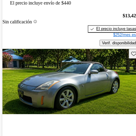
El precio incluye envío de $440
$13,4
Sin calificación
El precio incluye tasa
$252/mes es
Verif. disponibilidad
Gu