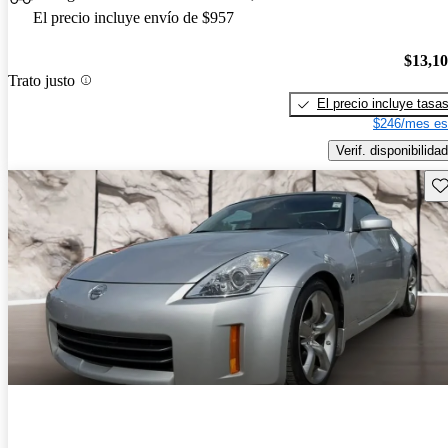
El precio incluye envío de $957
$13,1
Trato justo
El precio incluye tasa
$246/mes es
Verif. disponibilidad
Gu