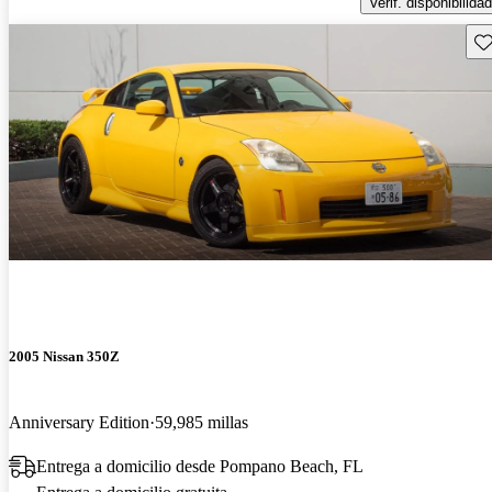
Verif. disponibilidad
Gu
2005 Nissan 350Z
Anniversary Edition
59,985 millas
Entrega a domicilio desde Pompano Beach, FL