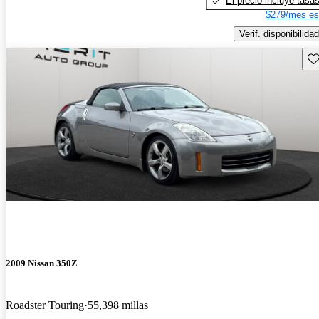
El precio incluye tasa
$279/mes es
Verif. disponibilidad
Gu
2009 Nissan 350Z
Roadster Touring
55,398 millas