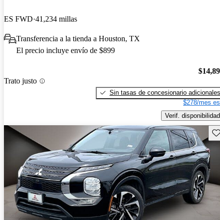
ES FWD
41,234 millas
Transferencia a la tienda a Houston, TX
El precio incluye envío de $899
$14,8
Trato justo
Sin tasas de concesionario adicionale
$278/mes es
Verif. disponibilidad
Gu