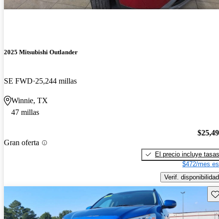
2025 Mitsubishi Outlander
SE FWD
25,244 millas
Winnie, TX
47 millas
$25,4
Gran oferta
El precio incluye tasa
$472/mes es
Verif. disponibilidad
Gu