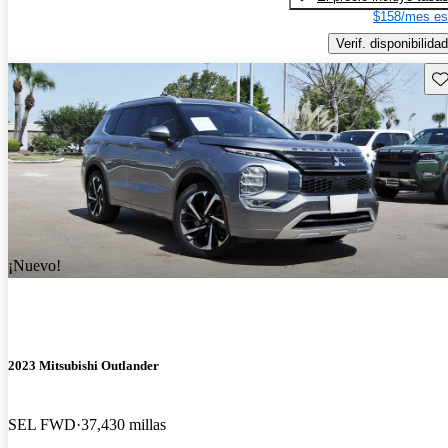
$158/mes es
Verif. disponibilidad
Gu
¡Nuevo!
2023 Mitsubishi Outlander
SEL FWD
37,430 millas