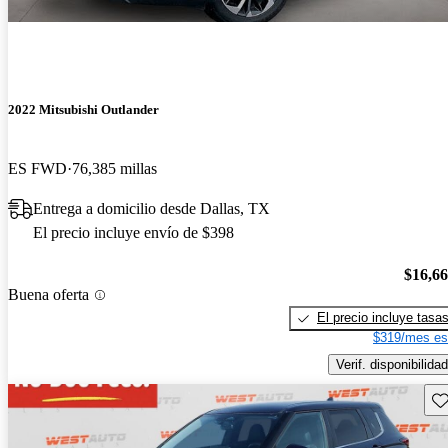
2022 Mitsubishi Outlander
ES FWD
76,385 millas
Entrega a domicilio desde Dallas, TX
El precio incluye envío de $398
$16,6
Buena oferta
El precio incluye tasa
$319/mes es
Verif. disponibilidad
Gu