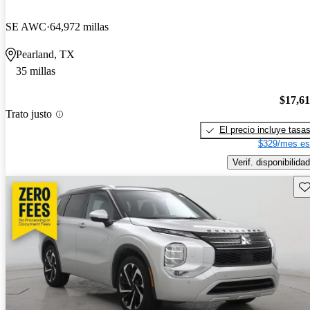
SE AWC
64,972 millas
Pearland, TX
35 millas
$17,6
Trato justo
El precio incluye tasa
$329/mes es
Verif. disponibilidad
Gu