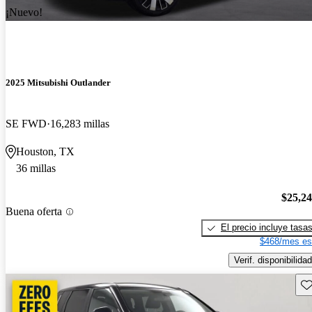
¡Nuevo!
2025 Mitsubishi Outlander
SE FWD
16,283 millas
Houston, TX
36 millas
$25,2
Buena oferta
El precio incluye tasa
$468/mes es
Verif. disponibilidad
Gu