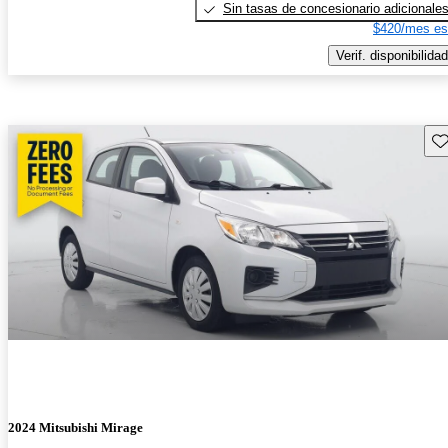
Sin tasas de concesionario adicionale
$420/mes es
Verif. disponibilidad
Gu
2024 Mitsubishi Mirage