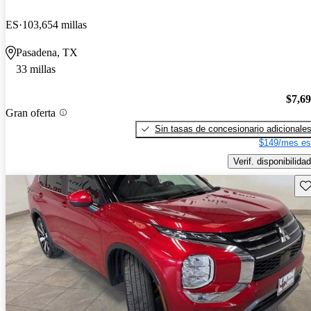
ES
103,654 millas
Pasadena, TX
33 millas
$7,6
Gran oferta
Sin tasas de concesionario adicionale
$149/mes es
Verif. disponibilidad
Gu