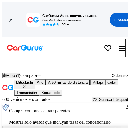
CarGurus: Autos nuevos y usados
Obtene
Con Modo de concesionario
150K+
Autos Mitsubishi usados en venta cerca de
Galveston, TX
Compara
Filtro (1)
Ordenar
Mitsubishi
Año
A 50 millas de distancia
Millaje
Color
Transmisión
Borrar todo
600 vehículos encontrados
Guardar búsque
Compra con precios transparentes.
Mostrar solo avisos que incluyan tasas del concesionario