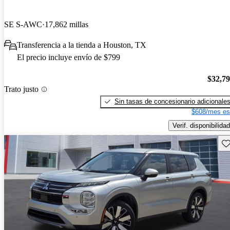
SE S-AWC
17,862 millas
Transferencia a la tienda a Houston, TX
El precio incluye envío de $799
$32,7
Trato justo
Sin tasas de concesionario adicionale
$608/mes es
Verif. disponibilidad
Gu