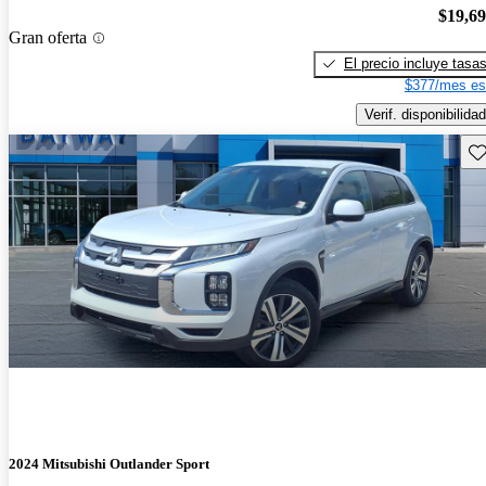
$19,6
Gran oferta
El precio incluye tasa
$377/mes es
Verif. disponibilidad
Gu
2024 Mitsubishi Outlander Sport