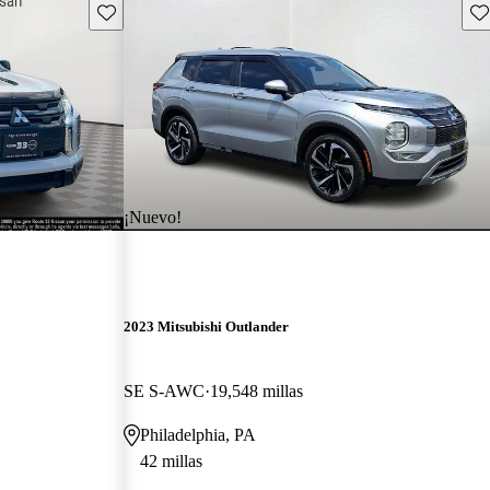
Guarda este Aviso
Gu
¡Nuevo!
2023 Mitsubishi Outlander
SE S-AWC
19,548 millas
Philadelphia, PA
42 millas