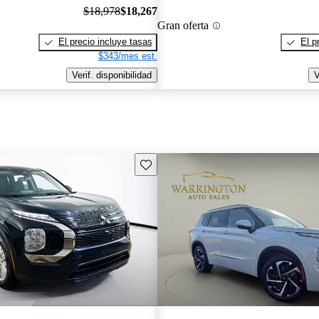
$18,978
$18,267
Gran oferta
El precio incluye tasas
El p
$343/mes est.
Verif. disponibilidad
V
Guarda este Aviso