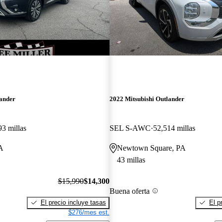
lander
2022 Mitsubishi Outlander
93 millas
SEL S-AWC
52,514 millas
A
Newtown Square, PA
43 millas
$15,990
$14,300
Buena oferta
El precio incluye tasas
El p
$276/mes est.