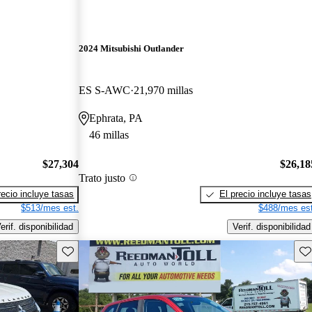
2024 Mitsubishi Outlander
ES S-AWC
21,970 millas
Ephrata, PA
46 millas
$27,304
$26,18
Trato justo
recio incluye tasas
El precio incluye tasas
$513/mes est.
$488/mes est
erif. disponibilidad
Verif. disponibilidad
Guarda este Aviso
Gu