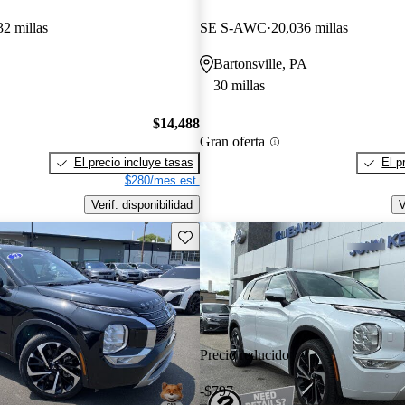
32 millas
SE S-AWC
20,036 millas
Bartonsville, PA
30 millas
$14,488
Gran oferta
El precio incluye tasas
El p
$280/mes est.
Verif. disponibilidad
V
Guarda este Aviso
Precio reducido
-$797