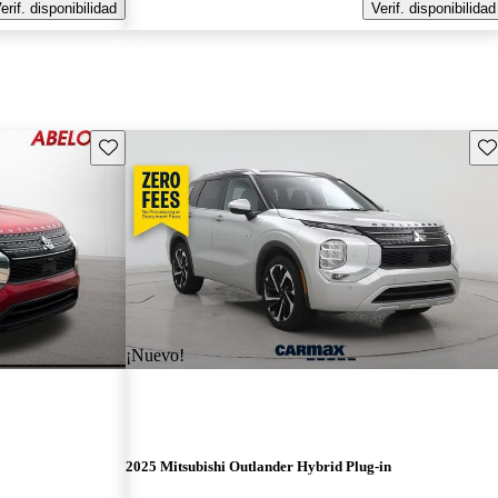
erif. disponibilidad
Verif. disponibilidad
Guarda este Aviso
Gu
¡Nuevo!
2025 Mitsubishi Outlander Hybrid Plug-in