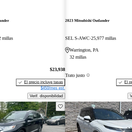
lander
2023 Mitsubishi Outlander
 millas
SEL S-AWC
25,977 millas
Warrington, PA
32 millas
$23,938
Trato justo
El precio incluye tasas
El p
$450/mes est.
Verif. disponibilidad
V
Guarda este Aviso