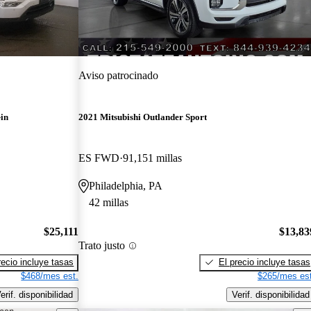
Aviso patrocinado
in
2021 Mitsubishi Outlander Sport
ES FWD
91,151 millas
Philadelphia, PA
42 millas
$25,111
$13,83
Trato justo
recio incluye tasas
El precio incluye tasas
$468/mes est.
$265/mes est
erif. disponibilidad
Verif. disponibilidad