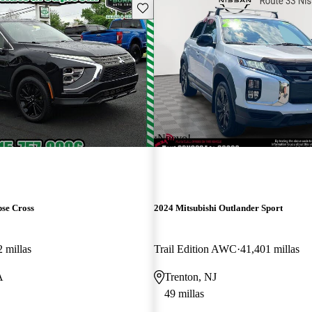
Guarda este Aviso
¡Nuevo!
pse Cross
2024 Mitsubishi Outlander Sport
 millas
Trail Edition AWC
41,401 millas
A
Trenton, NJ
49 millas