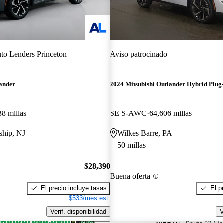
to Lenders Princeton
Aviso patrocinado
lander
2024 Mitsubishi Outlander Hybrid Plug-
38 millas
SE S-AWC
64,606 millas
hip, NJ
Wilkes Barre, PA
50 millas
$28,390
Buena oferta
El precio incluye tasas
El p
$533/mes est.
Verif. disponibilidad
V