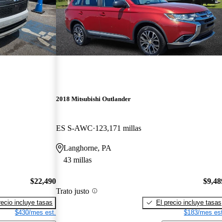
2018 Mitsubishi Outlander
ES S-AWC
123,171 millas
Langhorne, PA
43 millas
$22,490
$9,48
Trato justo
recio incluye tasas
El precio incluye tasas
$430/mes est.
$183/mes est