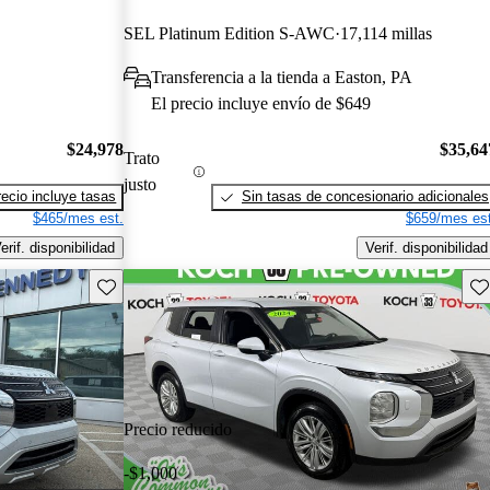
SEL Platinum Edition S-AWC
17,114 millas
Transferencia a la tienda a Easton, PA
El precio incluye envío de $649
$24,978
$35,64
Trato
justo
recio incluye tasas
Sin tasas de concesionario adicionales
$465/mes est.
$659/mes est
erif. disponibilidad
Verif. disponibilidad
Guarda este Aviso
Gu
Precio reducido
-$1,000