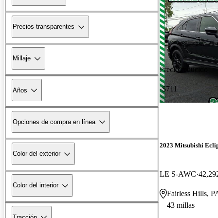
Precios transparentes
Millaje
Precio reducido
-$711
Años
Opciones de compra en línea
2023 Mitsubishi Ecli
Color del exterior
LE S-AWC
42,292
Color del interior
Fairless Hills, P
43 millas
Tracción