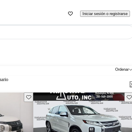
Iniciar sesión o registrarse
Ordenar
nario
Guarda este Aviso
Gu