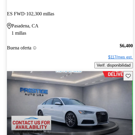
ES FWD
102,300 millas
Pasadena, CA
1 millas
$6,400
Buena oferta
$117/mes est.
Verif. disponibilidad
Guard