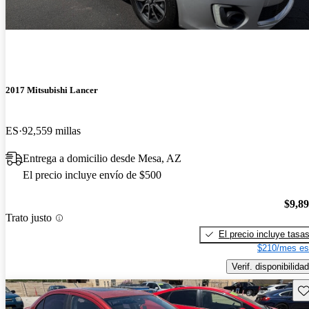
2017 Mitsubishi Lancer
ES
92,559 millas
Entrega a domicilio desde Mesa, AZ
El precio incluye envío de $500
$9,8
Trato justo
El precio incluye tasa
$210/mes es
Verif. disponibilidad
Gu