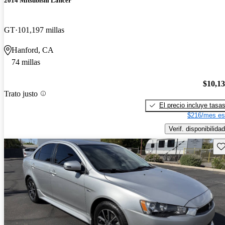
2014 Mitsubishi Lancer
GT
101,197 millas
Hanford, CA
74 millas
$10,1
Trato justo
El precio incluye tasa
$216/mes es
Verif. disponibilidad
Gu