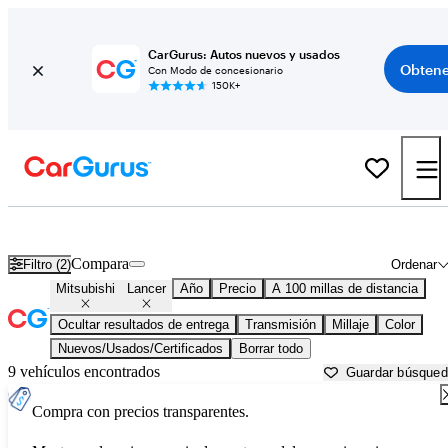
CarGurus: Autos nuevos y usados
Obtene
Con Modo de concesionario
150K+
Mitsubishi Lancer usados en venta cerca de
Bakersfield, CA
Compara
Filtro (2)
Ordenar
Mitsubishi
Lancer
Año
Precio
A 100 millas de distancia
Ocultar resultados de entrega
Transmisión
Millaje
Color
Nuevos/Usados/Certificados
Borrar todo
9 vehículos encontrados
Guardar búsque
Compra con precios transparentes.