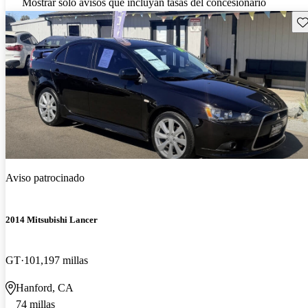
Mostrar solo avisos que incluyan tasas del concesionario
Gu
Aviso patrocinado
2014 Mitsubishi Lancer
GT
101,197 millas
Hanford, CA
74 millas