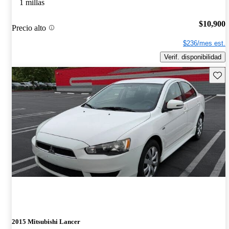
1 millas
$10,900
Precio alto
$236/mes est.
Verif. disponibilidad
Guard
2015 Mitsubishi Lancer