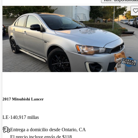
Gu
2017 Mitsubishi Lancer
LE
140,917 millas
Entrega a domicilio desde Ontario, CA
El precio incluye envío de $118