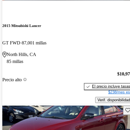
2015 Mitsubishi Lancer
GT FWD
87,001 millas
North Hills, CA
85 millas
$10,9
Precio alto
El precio incluye tasa
$238/mes es
Verif. disponibilidad
Gu