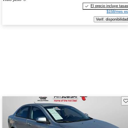
El precio incluye tasa
$158/mes es
Verif. disponibilidad
Gu