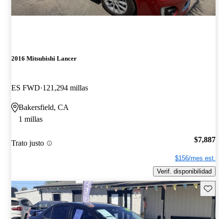
2016 Mitsubishi Lancer
ES FWD
121,294 millas
Bakersfield, CA
1 millas
$7,887
Trato justo
$156/mes est.
Verif. disponibilidad
Guard