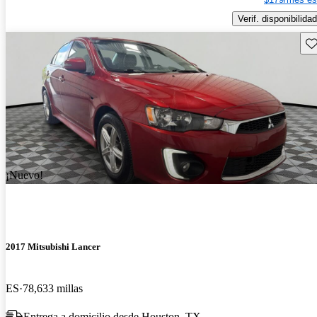
Verif. disponibilidad
Gu
¡Nuevo!
2017 Mitsubishi Lancer
ES
78,633 millas
Entrega a domicilio desde Houston, TX