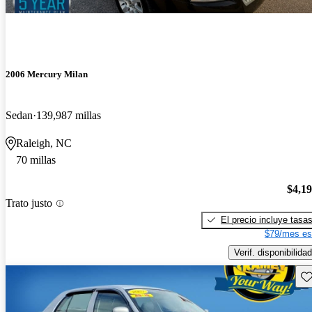
2006 Mercury Milan
Sedan
139,987 millas
Raleigh, NC
70 millas
$4,1
Trato justo
El precio incluye tasa
$79/mes es
Verif. disponibilidad
Gu