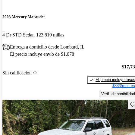
2003 Mercury Marauder
4 Dr STD Sedan
123,810 millas
Entrega a domicilio desde Lombard, IL
El precio incluye envío de $1,078
$17,7
Sin calificación
El precio incluye tasa
$333/mes es
Verif. disponibilidad
Gu