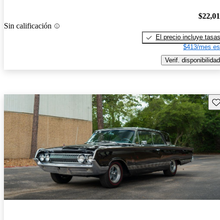
$22,0
Sin calificación
El precio incluye tasa
$413/mes es
Verif. disponibilidad
Gu