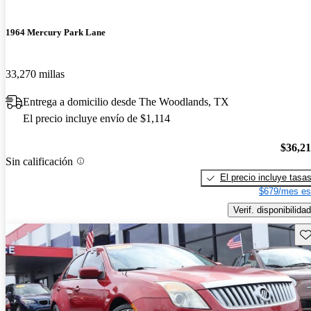
1964 Mercury Park Lane
33,270 millas
Entrega a domicilio desde The Woodlands, TX
El precio incluye envío de $1,114
$36,2
Sin calificación
El precio incluye tasa
$679/mes es
Verif. disponibilidad
Gu