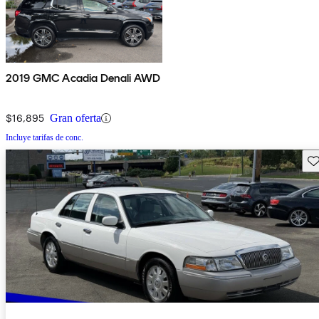
2019 GMC Acadia Denali AWD
$16,895
Gran oferta
Incluye tarifas de conc.
Gu