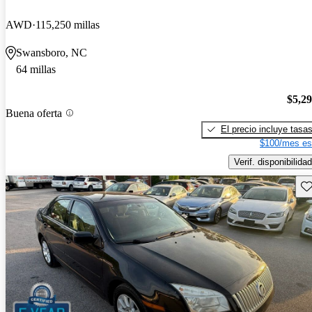
AWD
115,250 millas
Swansboro, NC
64 millas
$5,2
Buena oferta
El precio incluye tasa
$100/mes es
Verif. disponibilidad
Gu