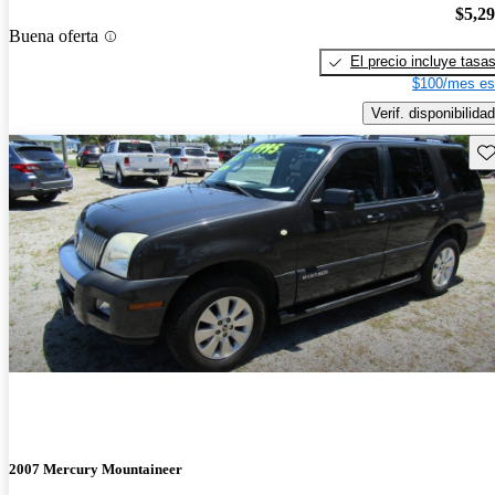
$5,2
Buena oferta
El precio incluye tasa
$100/mes es
Verif. disponibilidad
Gu
2007 Mercury Mountaineer