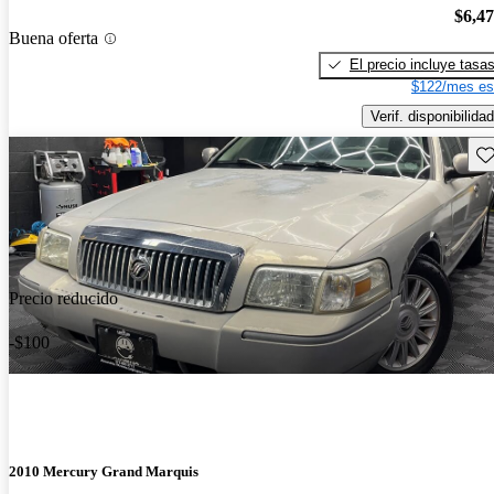
$6,4
Buena oferta
El precio incluye tasa
$122/mes es
Verif. disponibilidad
Gu
Precio reducido
-$100
2010 Mercury Grand Marquis