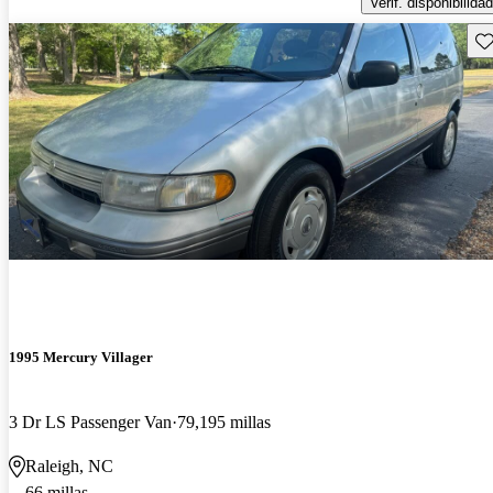
Verif. disponibilidad
Gu
1995 Mercury Villager
3 Dr LS Passenger Van
79,195 millas
Raleigh, NC
66 millas