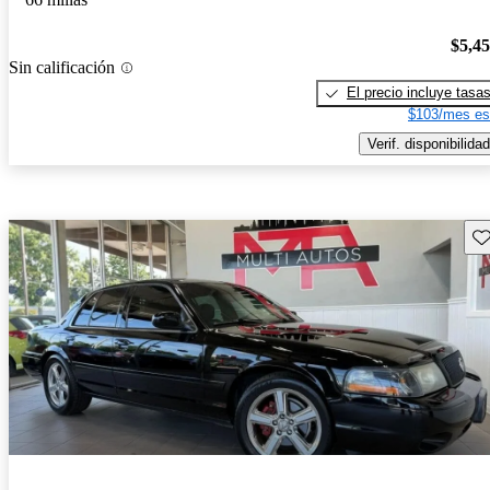
$5,4
Sin calificación
El precio incluye tasa
$103/mes es
Verif. disponibilidad
Gu