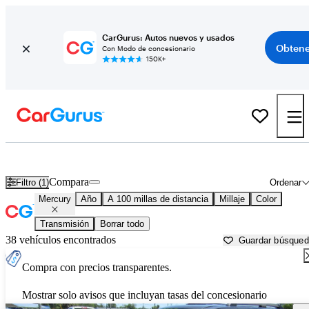
CarGurus: Autos nuevos y usados
Obtene
Con Modo de concesionario
150K+
Autos Mercury usados en venta cerca de
Greenville, NC
Compara
Filtro (1)
Ordenar
Mercury
Año
A 100 millas de distancia
Millaje
Color
Transmisión
Borrar todo
38 vehículos encontrados
Guardar búsque
Compra con precios transparentes.
Mostrar solo avisos que incluyan tasas del concesionario