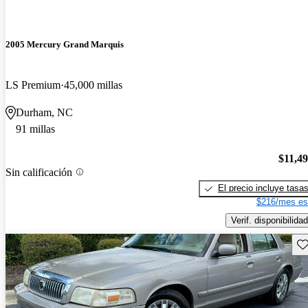
2005 Mercury Grand Marquis
LS Premium
45,000 millas
Durham, NC
91 millas
$11,4
Sin calificación
El precio incluye tasa
$216/mes es
Verif. disponibilidad
Gu