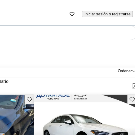
Iniciar sesión o registrarse
Ordenar
nario
Guarda este Aviso
Gu