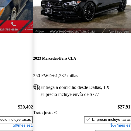
2023 Mercedes-Benz CLA
250 FWD
61,237 millas
Entrega a domicilio desde Dallas, TX
El precio incluye envío de $777
$20,402
$27,91
Trato justo
recio incluye tasas
El precio incluye tasas
$0/mes est.
$57/mes est