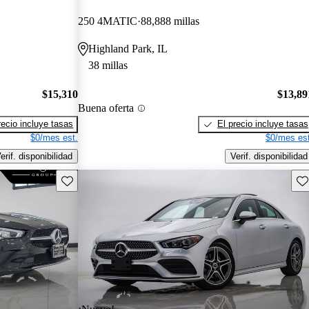
250 4MATIC
88,888 millas
Highland Park, IL
38 millas
$15,310
$13,89
Buena oferta
recio incluye tasas
El precio incluye tasas
$0/mes est.
$0/mes est
erif. disponibilidad
Verif. disponibilidad
Guarda este Aviso
Gu