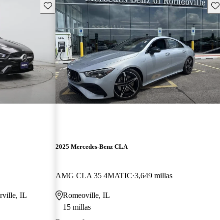
Guarda este Aviso
Gu
2025 Mercedes-Benz CLA
AMG CLA 35 4MATIC
3,649 millas
ville, IL
Romeoville, IL
15 millas