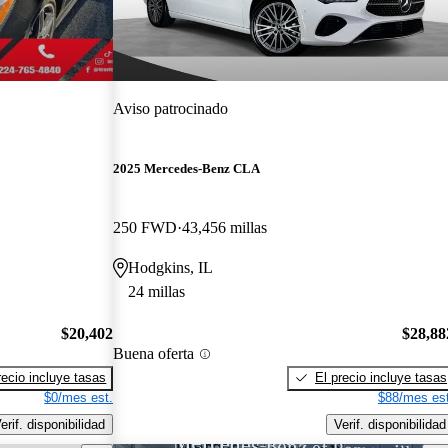
Aviso patrocinado
2025 Mercedes-Benz CLA
250 FWD
43,456 millas
Hodgkins, IL
24 millas
$20,402
$28,88
Buena oferta
recio incluye tasas
El precio incluye tasas
$0/mes est.
$88/mes est
erif. disponibilidad
Verif. disponibilidad