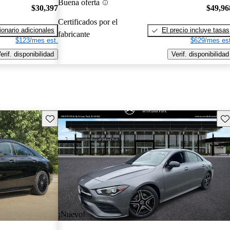
Buena oferta
$30,397
$49,96
Certificados por el
onario adicionales
El precio incluye tasas
fabricante
$123/mes est.
$629/mes est
erif. disponibilidad
Verif. disponibilidad
Guarda este Aviso
Gu
¡Nuevo!