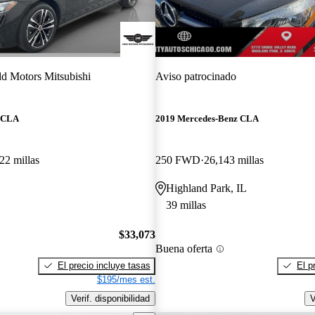
dd Motors Mitsubishi
Aviso patrocinado
z CLA
2019 Mercedes-Benz CLA
22 millas
250 FWD
26,143 millas
Highland Park, IL
39 millas
$33,073
Buena oferta
El precio incluye tasas
El p
$195/mes est.
Verif. disponibilidad
V