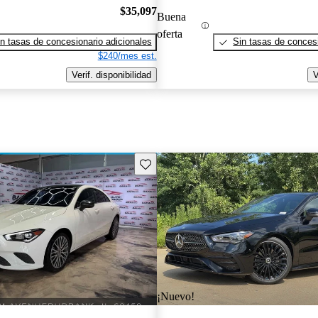
$35,097
Buena
oferta
n tasas de concesionario adicionales
Sin tasas de concesi
$240/mes est.
Verif. disponibilidad
V
Guarda este Aviso
¡Nuevo!