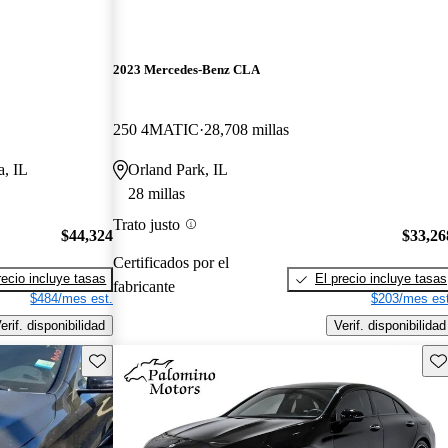
2023 Mercedes-Benz CLA
250 4MATIC
28,708 millas
a, IL
Orland Park, IL
28 millas
Trato justo
$44,324
$33,26
Certificados por el
recio incluye tasas
El precio incluye tasas
fabricante
$484/mes est.
$203/mes est
erif. disponibilidad
Verif. disponibilidad
Guarda este Aviso
Gu