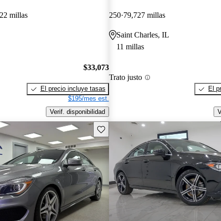
22 millas
250
79,727 millas
Saint Charles, IL
11 millas
$33,073
Trato justo
El precio incluye tasas
El p
$195/mes est.
Verif. disponibilidad
V
Guarda este Aviso