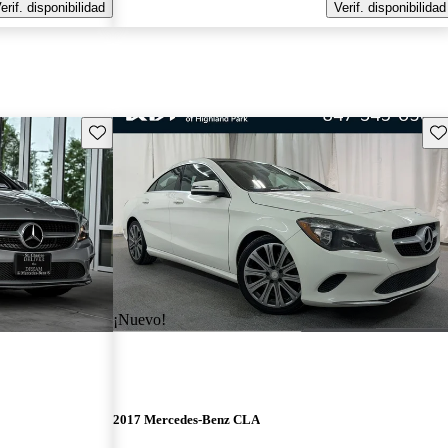
erif. disponibilidad
Verif. disponibilidad
Guarda este Aviso
Gu
¡Nuevo!
2017 Mercedes-Benz CLA