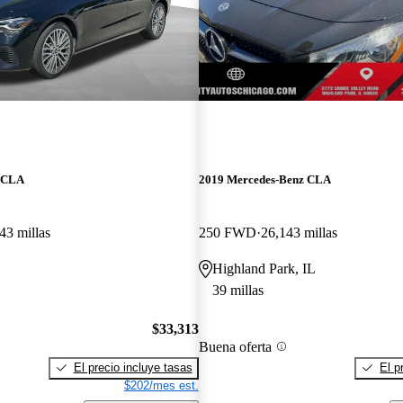
z CLA
2019 Mercedes-Benz CLA
43 millas
250 FWD
26,143 millas
Highland Park, IL
39 millas
$33,313
Buena oferta
El precio incluye tasas
El p
$202/mes est.