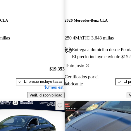
z CLA
2026 Mercedes-Benz CLA
millas
250 4MATIC
3,648 millas
Entrega a domicilio desde Peori
El precio incluye envío de $152
Trato justo
$19,353
Certificados por el
El precio incluye tasas
El p
fabricante
$0/mes est.
Verif. disponibilidad
V
Guarda este Aviso