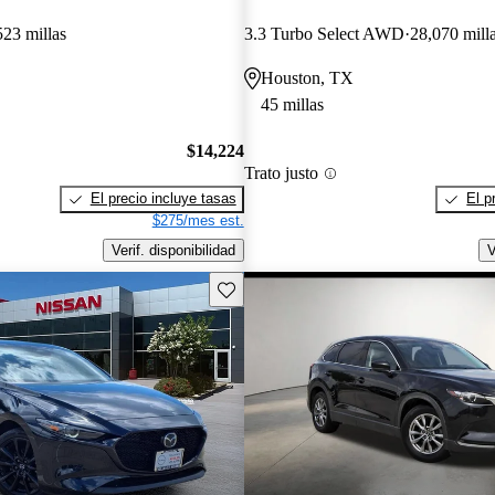
523 millas
3.3 Turbo Select AWD
28,070 mill
Houston, TX
45 millas
$14,224
Trato justo
El precio incluye tasas
El p
$275/mes est.
Verif. disponibilidad
V
Guarda este Aviso