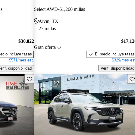
as
Select AWD
61,260 millas
Alvin, TX
27 millas
$30,822
$17,12
Gran oferta
recio incluye tasas
El precio incluye tasas
$571/mes est.
$329/mes est
erif. disponibilidad
Verif. disponibilidad
Guarda este Aviso
Gu