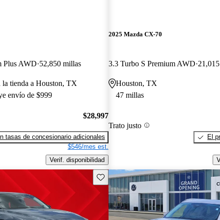
2025 Mazda CX-70
m Plus AWD
52,850 millas
3.3 Turbo S Premium AWD
21,015
a la tienda a Houston, TX
Houston, TX
uye envío de $999
47 millas
$28,997
Trato justo
n tasas de concesionario adicionales
El p
$546/mes est.
Verif. disponibilidad
V
Guarda este Aviso