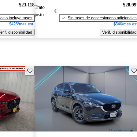
$23,118
$28,99
Trato
justo
recio incluye tasas
Sin tasas de concesionario adicionales
$428/mes est.
$546/mes est
erif. disponibilidad
Verif. disponibilidad
Guarda este Aviso
Gu