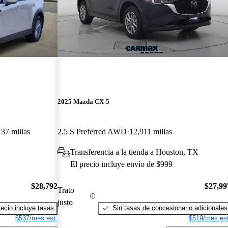
2025 Mazda CX-5
37 millas
2.5 S Preferred AWD
12,911 millas
Transferencia a la tienda a Houston, TX
El precio incluye envío de $999
$28,792
$27,99
Trato
justo
recio incluye tasas
Sin tasas de concesionario adicionales
$537/mes est.
$519/mes est