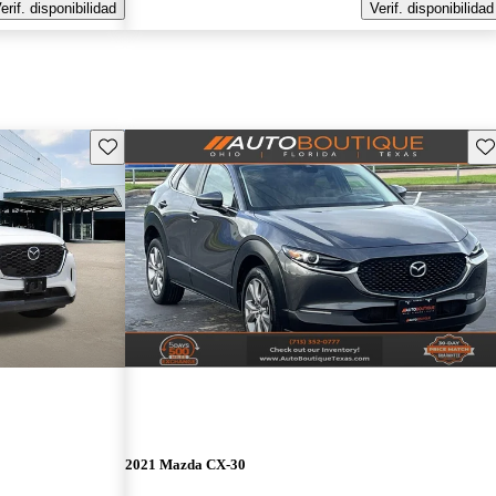
erif. disponibilidad
Verif. disponibilidad
Guarda este Aviso
Gu
2021 Mazda CX-30