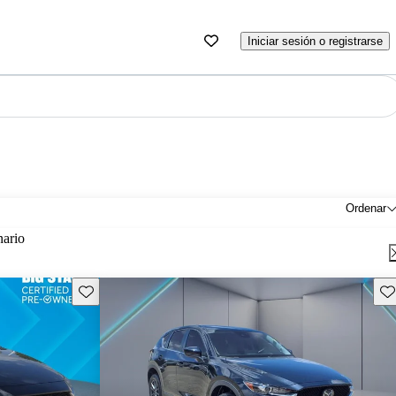
Iniciar sesión o registrarse
Ordenar
nario
Guarda este Aviso
Gu