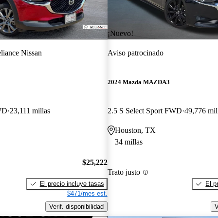
¡Nuevo!
liance Nissan
Aviso patrocinado
2024 Mazda MAZDA3
WD
23,111 millas
2.5 S Select Sport FWD
49,776 mil
Houston, TX
34 millas
$25,222
Trato justo
El precio incluye tasas
El p
$471/mes est.
Verif. disponibilidad
V