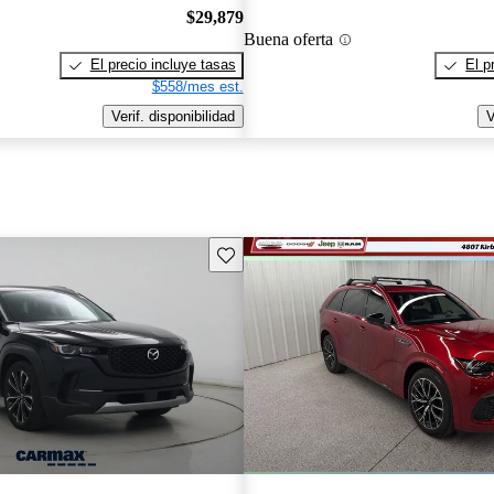
$29,879
Buena oferta
El precio incluye tasas
El p
$558/mes est.
Verif. disponibilidad
V
Guarda este Aviso