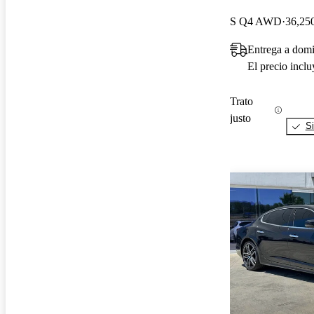
S Q4 AWD
36,250
Entrega a domi
El precio incl
Trato
justo
Si