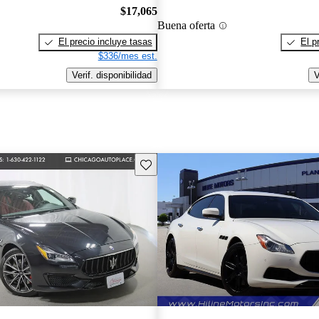
$17,065
Buena oferta
El precio incluye tasas
El p
$336/mes est.
Verif. disponibilidad
V
Guarda este Aviso