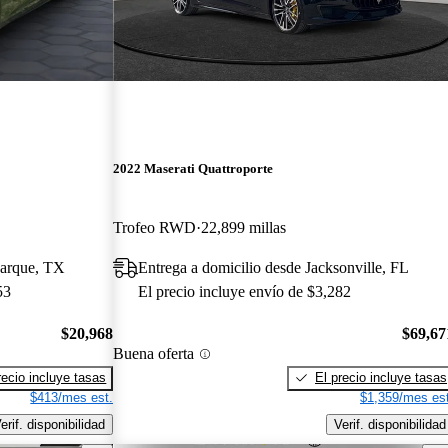
2022 Maserati Quattroporte
Trofeo RWD
22,899 millas
Marque, TX
Entrega a domicilio desde Jacksonville, FL
53
El precio incluye envío de $3,282
$20,968
$69,67
Buena oferta
recio incluye tasas
El precio incluye tasas
$413/mes est.
$1,359/mes est
erif. disponibilidad
Verif. disponibilidad