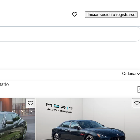
Iniciar sesión o registrarse
Ordenar
nario
Guarda este Aviso
Gu