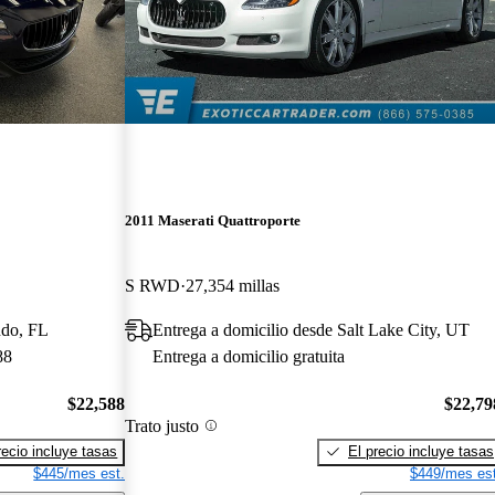
2011 Maserati Quattroporte
S RWD
27,354 millas
ndo, FL
Entrega a domicilio desde Salt Lake City, UT
88
Entrega a domicilio gratuita
$22,588
$22,79
Trato justo
recio incluye tasas
El precio incluye tasas
$445/mes est.
$449/mes est