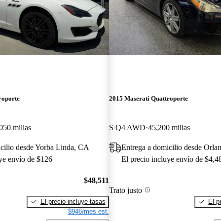
roporte
2015 Maserati Quattroporte
050 millas
S Q4 AWD
45,200 millas
cilio desde Yorba Linda, CA
Entrega a domicilio desde Orla
uye envío de $126
El precio incluye envío de $4,4
$48,511
Trato justo
El precio incluye tasas
El p
$946/mes est.