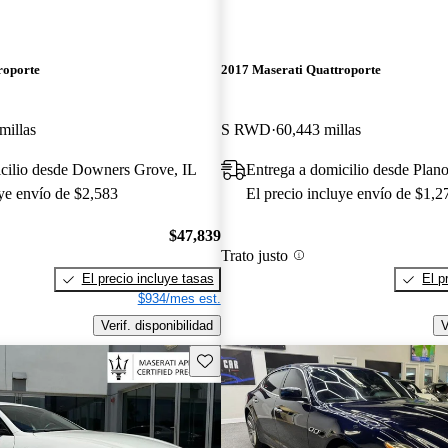
roporte
2017 Maserati Quattroporte
millas
S RWD
60,443 millas
icilio desde Downers Grove, IL
Entrega a domicilio desde Plan
uye envío de $2,583
El precio incluye envío de $1,2
$47,839
Trato justo
El precio incluye tasas
El p
$934/mes est.
Verif. disponibilidad
V
Guarda este Aviso