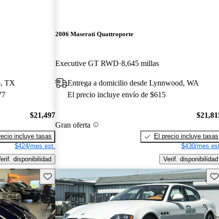
2006 Maserati Quattroporte
Executive GT RWD
8,645 millas
o, TX
Entrega a domicilio desde Lynnwood, WA
77
El precio incluye envío de $615
$21,497
$21,81
Gran oferta
recio incluye tasas
El precio incluye tasas
$424/mes est.
$430/mes est
erif. disponibilidad
Verif. disponibilidad
Guarda este Aviso
Gu