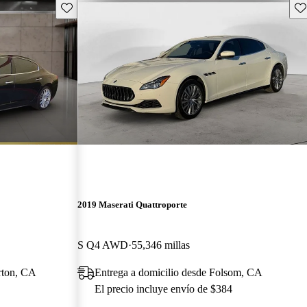
Guarda este Aviso
Gu
2019 Maserati Quattroporte
S Q4 AWD
55,346 millas
erton, CA
Entrega a domicilio desde Folsom, CA
El precio incluye envío de $384