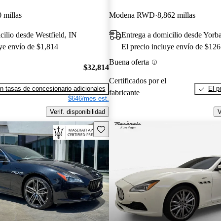
 millas
Modena RWD
8,862 millas
cilio desde Westfield, IN
Entrega a domicilio desde Yorb
uye envío de $1,814
El precio incluye envío de $126
Buena oferta
$32,814
Certificados por el
n tasas de concesionario adicionales
El p
fabricante
$646/mes est.
Verif. disponibilidad
V
Guarda este Aviso