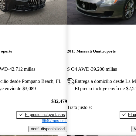
roporte
2015 Maserati Quattroporte
 RWD
42,712 millas
S Q4 AWD
39,200 millas
icilio desde Pompano Beach, FL
Entrega a domicilio desde La 
uye envío de $3,089
El precio incluye envío de $2,5
$32,479
Trato justo
El precio incluye tasas
El p
$640/mes est.
Verif. disponibilidad
V