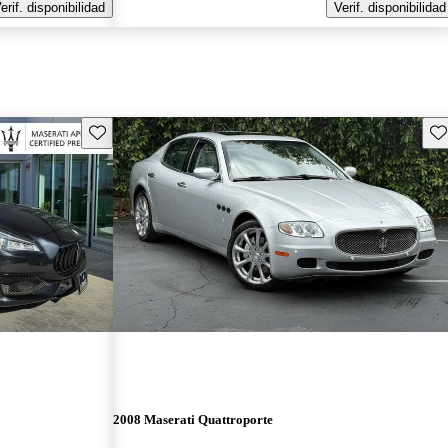
erif. disponibilidad
Verif. disponibilidad
Guarda este Aviso
Gu
2008 Maserati Quattroporte