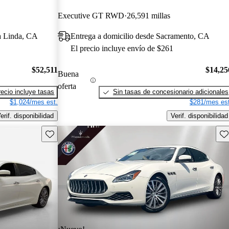
Executive GT RWD
26,591 millas
a Linda, CA
Entrega a domicilio desde Sacramento, CA
El precio incluye envío de $261
$52,511
$14,25
Buena
oferta
recio incluye tasas
Sin tasas de concesionario adicionales
$1,024/mes est.
$281/mes est
erif. disponibilidad
Verif. disponibilidad
Guarda este Aviso
Gu