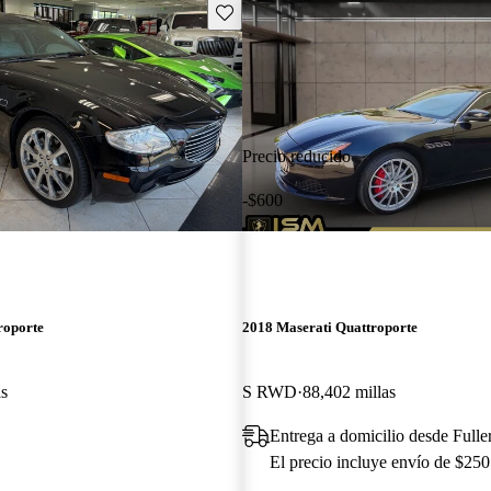
Guarda este Aviso
Precio reducido
-$600
roporte
2018 Maserati Quattroporte
as
S RWD
88,402 millas
Entrega a domicilio desde Full
El precio incluye envío de $250