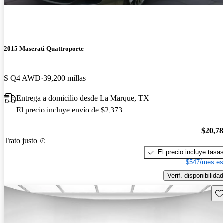
2015 Maserati Quattroporte
S Q4 AWD
39,200 millas
Entrega a domicilio desde La Marque, TX
El precio incluye envío de $2,373
$20,7
Trato justo
El precio incluye tasa
$547/mes es
Verif. disponibilidad
Gu