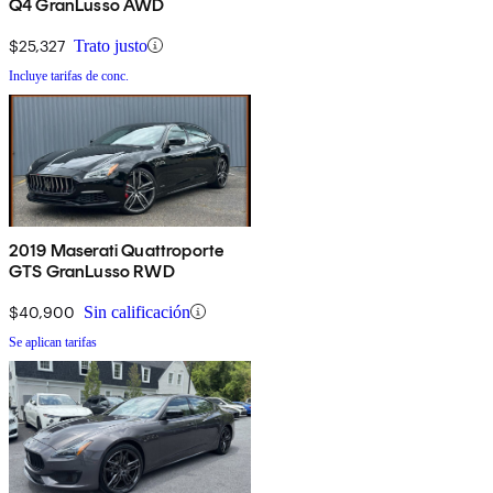
Q4 GranLusso AWD
$25,327
Trato justo
Incluye tarifas de conc.
2019 Maserati Quattroporte
GTS GranLusso RWD
$40,900
Sin calificación
Se aplican tarifas