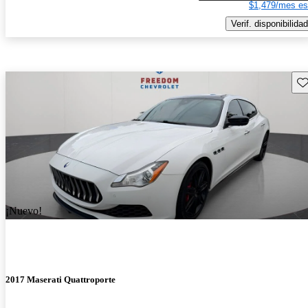
$1,479/mes es
Verif. disponibilidad
Gu
¡Nuevo!
2017 Maserati Quattroporte