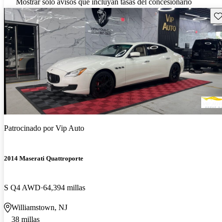
Mostrar solo avisos que incluyan tasas del concesionario
Gu
Patrocinado por
Vip Auto
2014 Maserati Quattroporte
S Q4 AWD
64,394 millas
Williamstown, NJ
38 millas