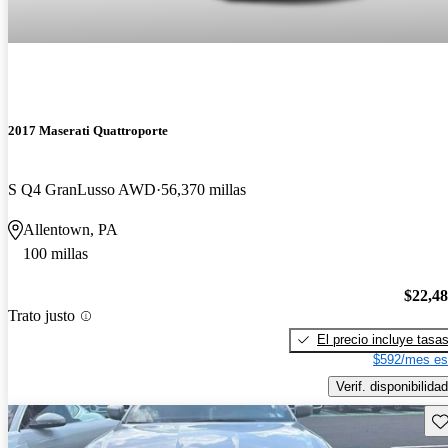
2017 Maserati Quattroporte
S Q4 GranLusso AWD
56,370 millas
Allentown, PA
100 millas
$22,4
Trato justo
El precio incluye tasa
$592/mes es
Verif. disponibilidad
Gu