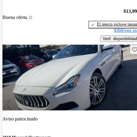
$13,9
Buena oferta
El precio incluye tasa
$368/mes es
Verif. disponibilidad
Gu
Aviso patrocinado