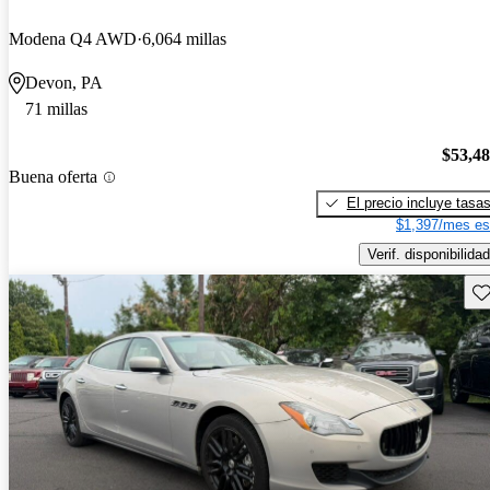
Modena Q4 AWD
6,064 millas
Devon, PA
71 millas
$53,4
Buena oferta
El precio incluye tasa
$1,397/mes es
Verif. disponibilidad
Gu