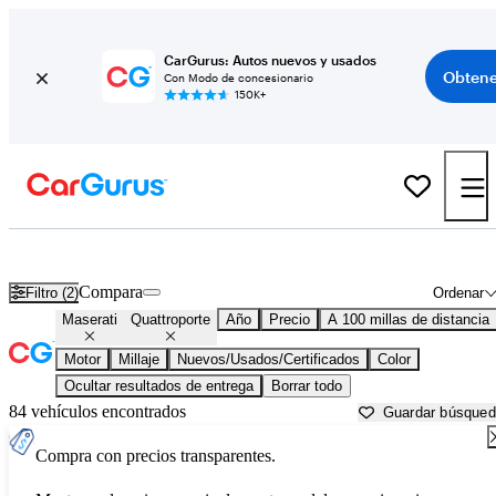
CarGurus: Autos nuevos y usados
Obtene
Con Modo de concesionario
150K+
Maserati Quattroporte usados en venta cerca de
Atlantic City, NJ
Compara
Filtro (2)
Ordenar
Maserati
Quattroporte
Año
Precio
A 100 millas de distancia
Motor
Millaje
Nuevos/Usados/Certificados
Color
Ocultar resultados de entrega
Borrar todo
84 vehículos encontrados
Guardar búsque
Compra con precios transparentes.