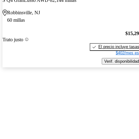
S Q4 GranLusso AWD
82,144 millas
Robbinsville, NJ
60 millas
$15,2
Trato justo
El precio incluye tasa
$402/mes es
Verif. disponibilidad