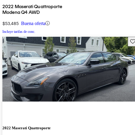
2022 Maserati Quattroporte
Modena Q4 AWD
$53,485
Buena oferta
Incluye tarifas de conc.
Gu
2022 Maserati Quattroporte