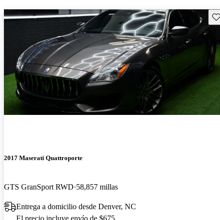
Gu
2017 Maserati Quattroporte
GTS GranSport RWD
58,857 millas
Entrega a domicilio desde Denver, NC
El precio incluye envío de $675