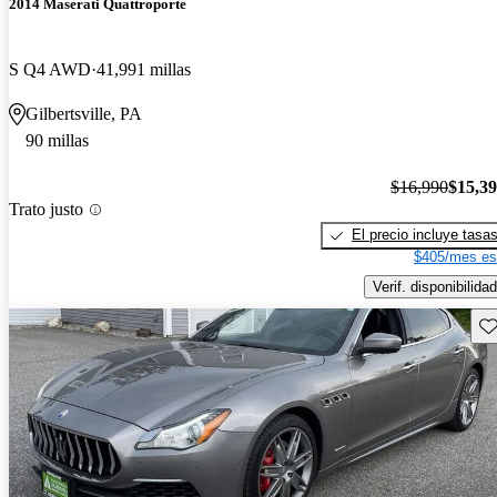
2014 Maserati Quattroporte
S Q4 AWD
41,991 millas
Gilbertsville, PA
90 millas
$16,990
$15,3
Trato justo
El precio incluye tasa
$405/mes es
Verif. disponibilidad
Gu