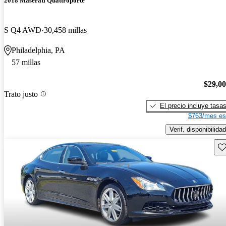
2018 Maserati Quattroporte
S Q4 AWD
30,458 millas
Philadelphia, PA
57 millas
$29,0
Trato justo
El precio incluye tasa
$763/mes es
Verif. disponibilidad
Gu