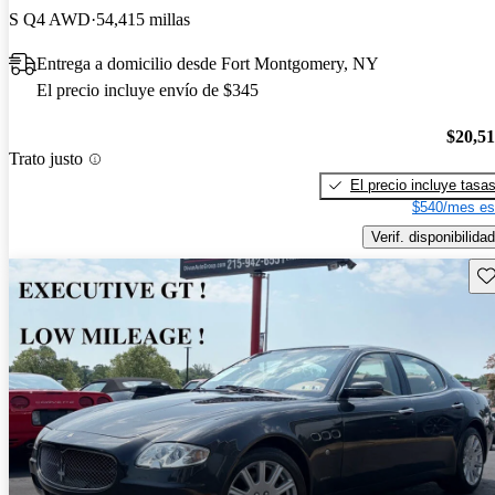
S Q4 AWD
54,415 millas
Entrega a domicilio desde Fort Montgomery, NY
El precio incluye envío de $345
$20,5
Trato justo
El precio incluye tasa
$540/mes es
Verif. disponibilidad
Gu