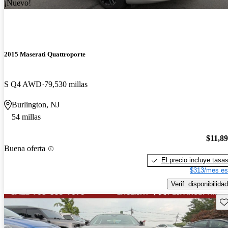
¡Nuevo!
2015 Maserati Quattroporte
S Q4 AWD
79,530 millas
Burlington, NJ
54 millas
$11,8
Buena oferta
El precio incluye tasa
$313/mes es
Verif. disponibilidad
Gu