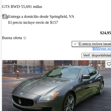
GTS RWD
55,691 millas
Entrega a domicilio desde Springfield, VA
El precio incluye envío de $157
$24,9
Buena oferta
El precio incluye tasa
$656/mes es
Verif. disponibilidad
Gu