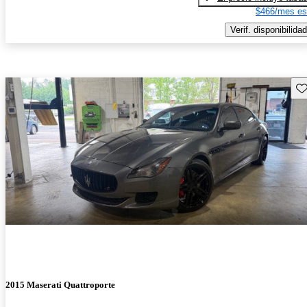
$466/mes es
Verif. disponibilidad
Gu
2015 Maserati Quattroporte