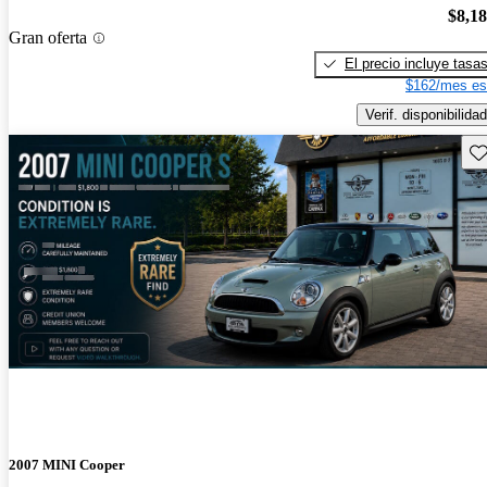
$8,1
Gran oferta
El precio incluye tasa
$162/mes es
Verif. disponibilidad
Gu
2007 MINI Cooper