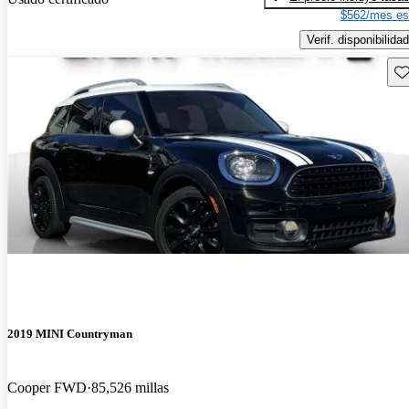
$562/mes es
Verif. disponibilidad
Gu
2019 MINI Countryman
Cooper FWD
85,526 millas