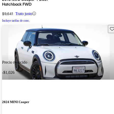
Hatchback FWD
$9,641
Trato justo
Incluye tarifas de conc.
Gu
Precio reducido
-$1,026
2024 MINI Cooper