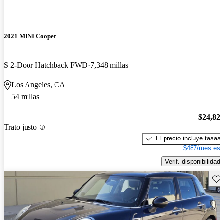
2021 MINI Cooper
S 2-Door Hatchback FWD
7,348 millas
Los Angeles, CA
54 millas
$24,8
Trato justo
El precio incluye tasa
$487/mes es
Verif. disponibilidad
Gu