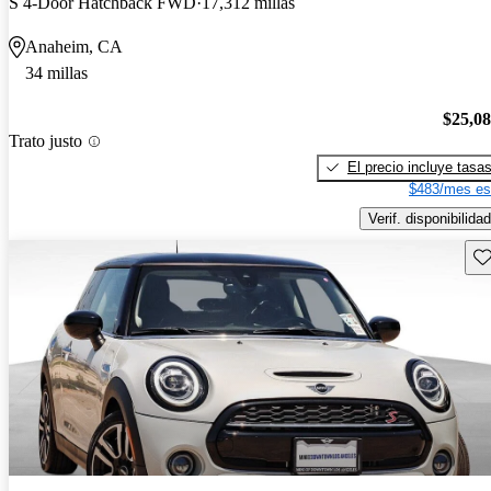
S 4-Door Hatchback FWD
17,312 millas
Anaheim, CA
34 millas
$25,0
Trato justo
El precio incluye tasa
$483/mes es
Verif. disponibilidad
Gu