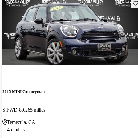
Gu
2015 MINI Countryman
S FWD
80,265 millas
Temecula, CA
45 millas