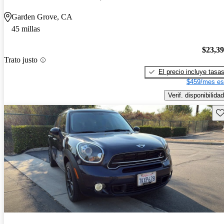
Garden Grove, CA
45 millas
$23,3
Trato justo
El precio incluye tasa
$459/mes es
Verif. disponibilidad
Gu