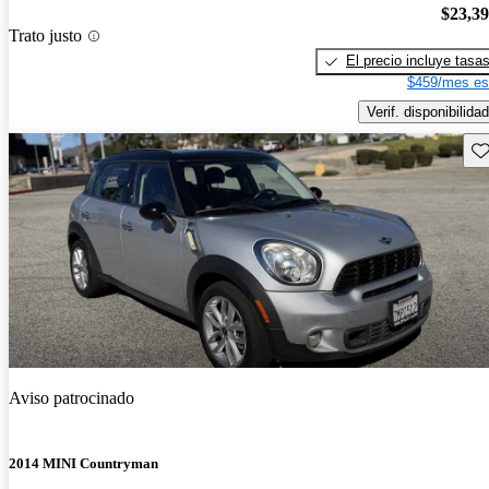
$23,3
Trato justo
El precio incluye tasa
$459/mes es
Verif. disponibilidad
Gu
Aviso patrocinado
2014 MINI Countryman