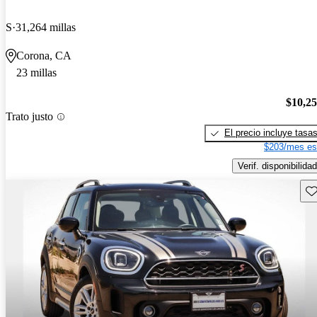
S
31,264 millas
Corona, CA
23 millas
$10,2
Trato justo
El precio incluye tasa
$203/mes es
Verif. disponibilidad
Gu