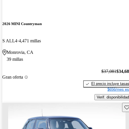
2026 MINI Countryman
S ALL4
4,471 millas
Monrovia, CA
39 millas
$37,081
$34,6
Gran oferta
El precio incluye tasa
$656/mes es
Verif. disponibilidad
Gu