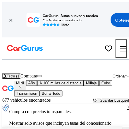
CarGurus: Autos nuevos y usados
Obtene
Con Modo de concesionario
150K+
Autos MINI usados en venta cerca de
San Bernardino, CA
Compara
Filtro (1)
Ordenar
MINI
Año
A 100 millas de distancia
Millaje
Color
Transmisión
Borrar todo
677 vehículos encontrados
Guardar búsque
Compra con precios transparentes.
Mostrar solo avisos que incluyan tasas del concesionario