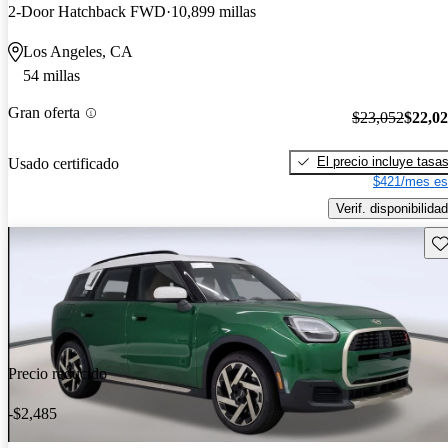
2-Door Hatchback FWD
10,899 millas
Los Angeles, CA
54 millas
Gran oferta
$23,052
$22,0
El precio incluye tasa
Usado certificado
$421/mes es
Verif. disponibilidad
Gu
Precio reducido
-$2,485