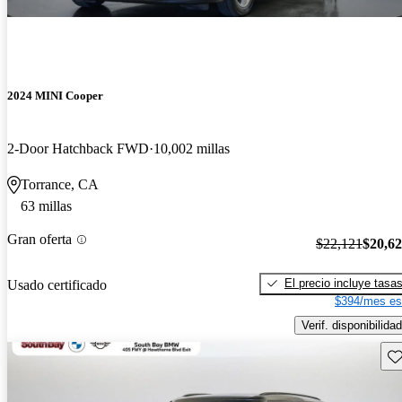
2024 MINI Cooper
2-Door Hatchback FWD
10,002 millas
Torrance, CA
63 millas
Gran oferta
$22,121
$20,6
El precio incluye tasa
Usado certificado
$394/mes es
Verif. disponibilidad
Gu