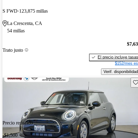
S FWD
123,875 millas
La Crescenta, CA
54 millas
$7,6
Trato justo
El precio incluye tasa
$152/mes es
Verif. disponibilidad
Gu
Precio reducido
-$1,500