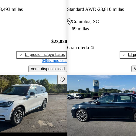
8,493 millas
Standard AWD
23,810 millas
Columbia, SC
69 millas
$23,820
Gran oferta
El precio incluye tasas
El p
$455/mes est.
Verif. disponibilidad
V
Guarda este Aviso