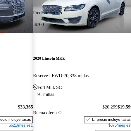
Precio reducido
-$700
2020 Lincoln MKZ
Reserve I FWD
70,338 millas
Fort Mill, SC
91 millas
$33,365
$20,299
$19,59
Buena oferta
recio incluye tasas
El precio incluye tasas
$621/mes est.
$375/mes est