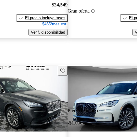
$24,549
Gran oferta
El precio incluye tasas
El p
$465/mes est.
Verif. disponibilidad
V
Guarda este Aviso
Precio reducido
-$1,000