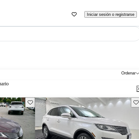
Iniciar sesión o registrarse
Ordenar
nario
Guarda este Aviso
Gu