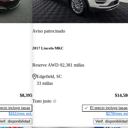
Aviso patrocinado
2017 Lincoln MKC
Reserve AWD
92,381 millas
Edgefield, SC
33 millas
$8,395
$14,58
Trato justo
recio incluye tasas
El precio incluye tasas
$161/mes est.
$279/mes est
erif. disponibilidad
Verif. disponibilidad