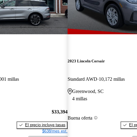
2023 Lincoln Corsair
001 millas
Standard AWD
10,172 millas
Greenwood, SC
4 millas
$33,394
Buena oferta
El precio incluye tasas
El p
$638/mes est.