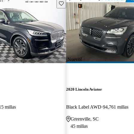
Guarda este Aviso
¡Nuevo!
2020 Lincoln Aviator
15 millas
Black Label AWD
94,761 millas
Greenville, SC
45 millas