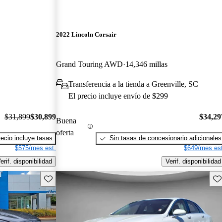
2022 Lincoln Corsair
Grand Touring AWD
14,346 millas
Transferencia a la tienda a Greenville, SC
El precio incluye envío de $299
$31,899
$30,899
$34,29
Buena
oferta
recio incluye tasas
Sin tasas de concesionario adicionales
$575/mes est.
$649/mes est
erif. disponibilidad
Verif. disponibilidad
Guarda este Aviso
Gu