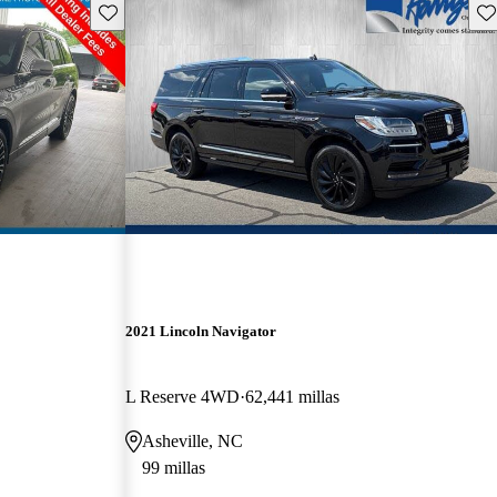
Guarda este Aviso
Gu
2021 Lincoln Navigator
L Reserve 4WD
62,441 millas
Asheville, NC
99 millas