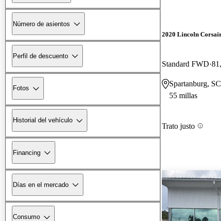
Número de asientos
2020 Lincoln Corsai
Perfil de descuento
Standard FWD
81
Spartanburg, SC
Fotos
55 millas
Historial del vehículo
Trato justo
Financing
Días en el mercado
Consumo