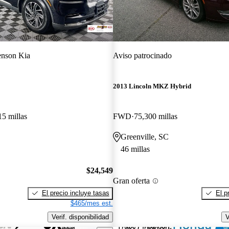
nson Kia
Aviso patrocinado
2013 Lincoln MKZ Hybrid
15 millas
FWD
75,300 millas
Greenville, SC
46 millas
$24,549
Gran oferta
El precio incluye tasas
El p
$465/mes est.
Verif. disponibilidad
V