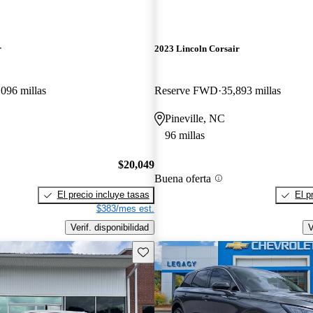
r
2023 Lincoln Corsair
,096 millas
Reserve FWD
35,893 millas
Pineville, NC
96 millas
$20,049
Buena oferta
El precio incluye tasas
El p
$383/mes est.
Verif. disponibilidad
V
Guarda este Aviso