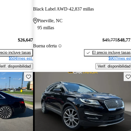
Black Label AWD
42,837 millas
Pineville, NC
95 millas
$26,647
$49,775
$48,77
Buena oferta
recio incluye tasas
El precio incluye tasas
$504/mes est.
$907/mes est
erif. disponibilidad
Verif. disponibilidad
Guarda este Aviso
Gu