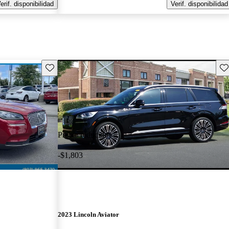
erif. disponibilidad
Verif. disponibilidad
Guarda este Aviso
Gu
Precio reducido
-$1,803
2023 Lincoln Aviator