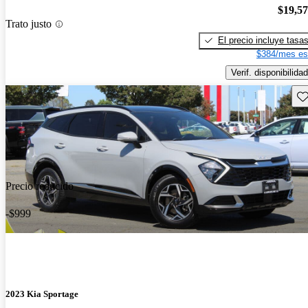
$19,5
Trato justo
El precio incluye tasa
$384/mes es
Verif. disponibilidad
Gu
Precio reducido
-$999
2023 Kia Sportage