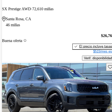
SX Prestige AWD
72,610 millas
Santa Rosa, CA
46 millas
$26,7
Buena oferta
El precio incluye tasa
$515/mes es
Verif. disponibilidad
Gu