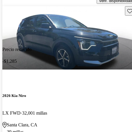
Verif. disponibilidad
Gu
Precio reducido
-$1,285
2026 Kia Niro
LX FWD
32,001 millas
Santa Clara, CA
39 millas