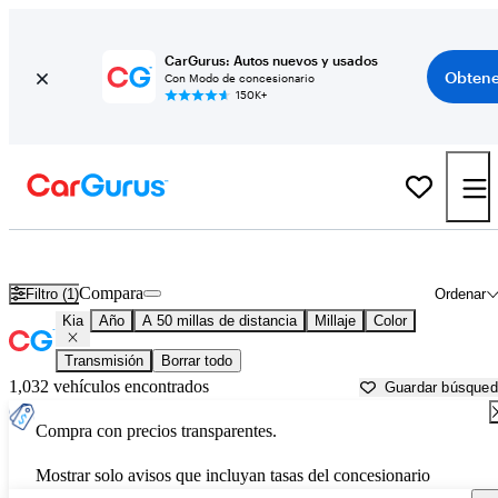
CarGurus: Autos nuevos y usados
Obtene
Con Modo de concesionario
150K+
Autos Kia usados en venta cerca de
San Francisco, CA
Compara
Filtro (1)
Ordenar
Kia
Año
A 50 millas de distancia
Millaje
Color
Transmisión
Borrar todo
1,032 vehículos encontrados
Guardar búsque
Compra con precios transparentes.
Mostrar solo avisos que incluyan tasas del concesionario