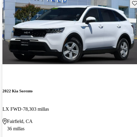
Gu
2022 Kia Sorento
LX FWD
78,303 millas
Fairfield, CA
36 millas