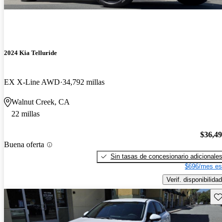
2024 Kia Telluride
EX X-Line AWD
34,792 millas
Walnut Creek, CA
22 millas
$36,4
Buena oferta
Sin tasas de concesionario adicionale
$696/mes es
Verif. disponibilidad
Gu