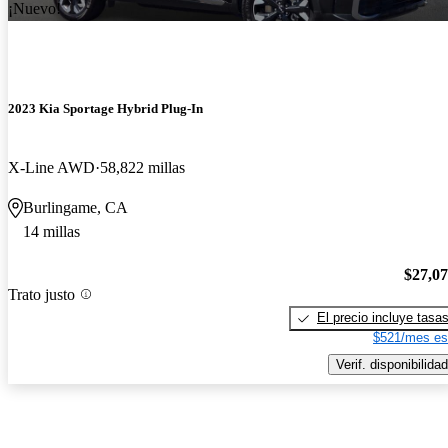
¡Nuevo!
2023 Kia Sportage Hybrid Plug-In
X-Line AWD
58,822 millas
Burlingame, CA
14 millas
$27,0
Trato justo
El precio incluye tasa
$521/mes es
Verif. disponibilidad