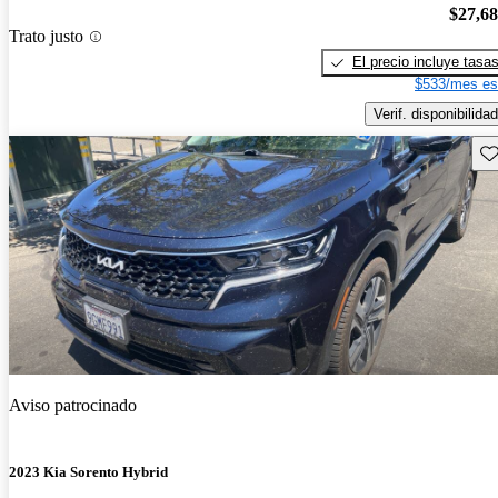
$27,6
Trato justo
El precio incluye tasa
$533/mes es
Verif. disponibilidad
Gu
Aviso patrocinado
2023 Kia Sorento Hybrid