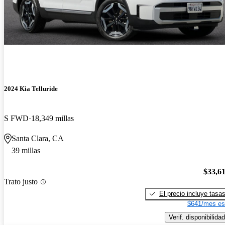
2024 Kia Telluride
S FWD
18,349 millas
Santa Clara, CA
39 millas
$33,6
Trato justo
El precio incluye tasa
$641/mes es
Verif. disponibilidad