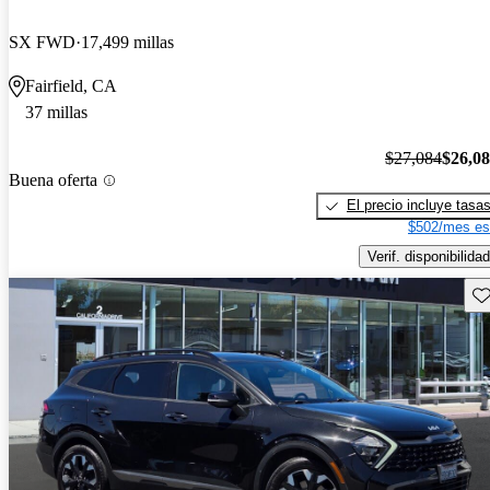
SX FWD
17,499 millas
Fairfield, CA
37 millas
$27,084
$26,0
Buena oferta
El precio incluye tasa
$502/mes es
Verif. disponibilidad
Gu