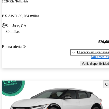
2020 Kia Telluride
EX AWD
89,264 millas
San Jose, CA
39 millas
$20,6
Buena oferta
El precio incluye tasa
$409/mes es
Verif. disponibilidad
Gu