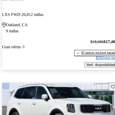
LXS FWD
26,812 millas
Oakland, CA
9 millas
$18,686
$17,4
Gran oferta
El precio incluye tasa
$332/mes es
Verif. disponibilidad
Gu