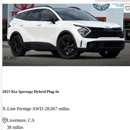
Gu
Precio reducido
-$1,000
2025 Kia Sportage Hybrid Plug-In
X-Line Prestige AWD
28,067 millas
Livermore, CA
38 millas