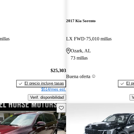
2017 Kia Sorento
illas
LX FWD
75,010 millas
Ozark, AL
73 millas
$25,303
Buena oferta
El precio incluye tasas
El p
$514/mes est.
Verif. disponibilidad
V
Guarda este Aviso