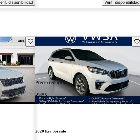
erif. disponibilidad
Verif. disponibilidad
Guarda este Aviso
Gu
Precio reducido
-$455
2020 Kia Sorento