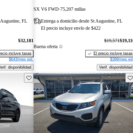
SX V6 FWD
75,207 millas
t Augustine, FL
Entrega a domicilio desde St Augustine, FL
El precio incluye envío de $422
$32,181
$19,571
$19,11
Buena oferta
recio incluye tasas
El precio incluye tasas
$643/mes est.
$399/mes est
erif. disponibilidad
Verif. disponibilidad
Guarda este Aviso
Gu