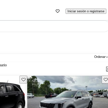
Iniciar sesión o registrarse
Ordenar
nario
Guarda este Aviso
Gu