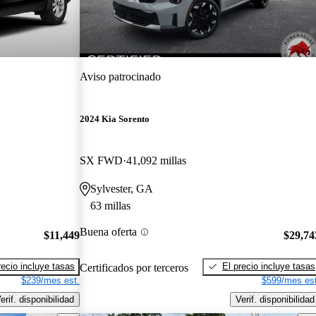
Aviso patrocinado
2024 Kia Sorento
SX FWD
41,092 millas
Sylvester, GA
63 millas
Buena oferta
$11,449
$29,74
recio incluye tasas
El precio incluye tasas
Certificados por terceros
$239/mes est.
$599/mes est
erif. disponibilidad
Verif. disponibilidad