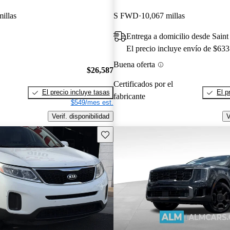
illas
S FWD
10,067 millas
Entrega a domicilio desde Sain
El precio incluye envío de $633
Buena oferta
$26,587
Certificados por el
El precio incluye tasas
El p
fabricante
$549/mes est.
Verif. disponibilidad
V
Guarda este Aviso