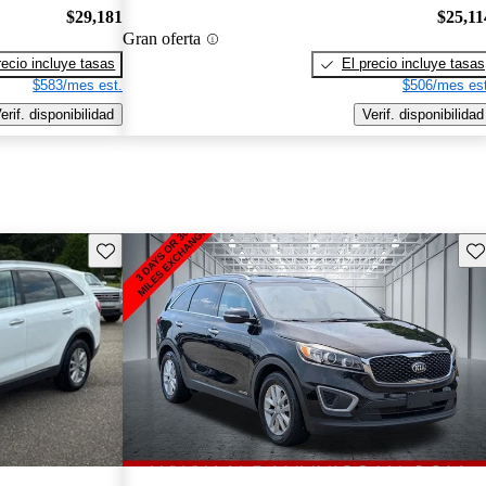
$29,181
$25,11
Gran oferta
recio incluye tasas
El precio incluye tasas
$583/mes est.
$506/mes est
erif. disponibilidad
Verif. disponibilidad
Guarda este Aviso
Gu