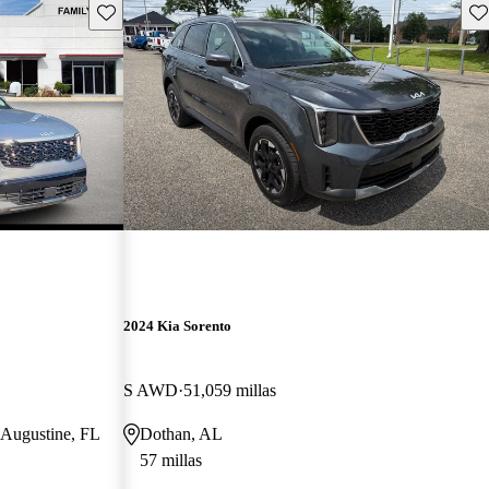
Guarda este Aviso
Gu
2024 Kia Sorento
S AWD
51,059 millas
t Augustine, FL
Dothan, AL
57 millas