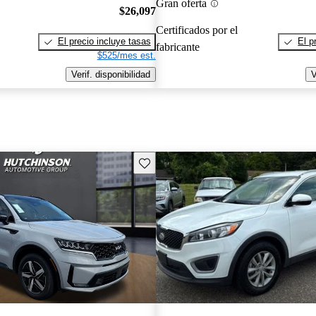
Gran oferta
$26,097
Certificados por el
El precio incluye tasas
El p
fabricante
$525/mes est.
Verif. disponibilidad
V
Guarda este Aviso