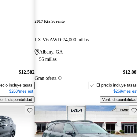
2017 Kia Sorento
LX V6 AWD
74,000 millas
Albany, GA
55 millas
$12,582
$12,88
Gran oferta
recio incluye tasas
El precio incluye tasas
$263/mes est.
$269/mes est
erif. disponibilidad
Verif. disponibilidad
Guarda este Aviso
Gu