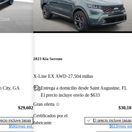
2023 Kia Sorento
X-Line EX AWD
27,504 millas
n City, GA
Entrega a domicilio desde Saint Augustine, FL
El precio incluye envío de $633
Gran oferta
$29,602
$30,18
Certificados por el
recio incluye tasas
El precio incluye tasas
fabricante
$591/mes est.
$613/mes est