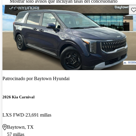
Mostrar solo avisos que incluyan tasas del concesionario
Gu
Patrocinado por
Baytown Hyundai
2026 Kia Carnival
LXS FWD
23,691 millas
Baytown, TX
57 millas