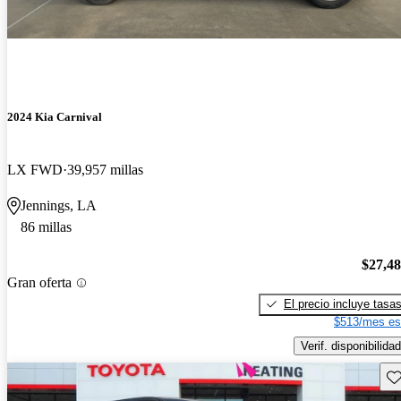
2024 Kia Carnival
LX FWD
39,957 millas
Jennings, LA
86 millas
$27,4
Gran oferta
El precio incluye tasa
$513/mes es
Verif. disponibilidad
Gu