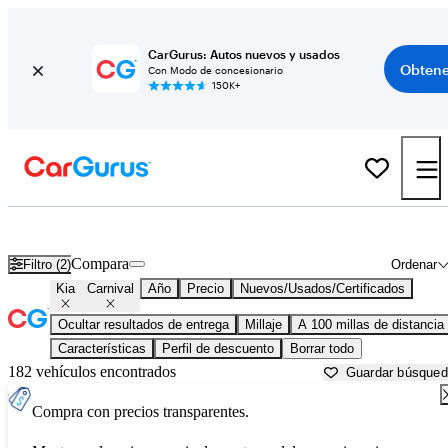
CarGurus: Autos nuevos y usados
Obtene
Con Modo de concesionario
150K+
Kia Carnival usados en venta cerca de
Beaumont, TX
Compara
Filtro (2)
Ordenar
Kia
Carnival
Año
Precio
Nuevos/Usados/Certificados
Ocultar resultados de entrega
Millaje
A 100 millas de distancia
Características
Perfil de descuento
Borrar todo
182 vehículos encontrados
Guardar búsque
Compra con precios transparentes.