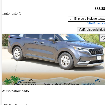
$33,8
Trato justo
El precio incluye tasa
$626/mes es
Verif. disponibilidad
Gu
Aviso patrocinado