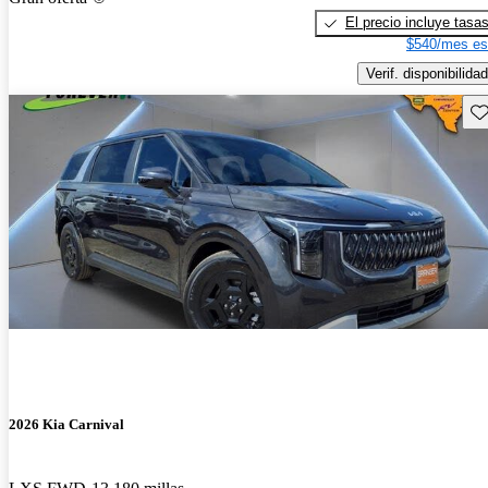
El precio incluye tasa
$540/mes es
Verif. disponibilidad
Gu
2026 Kia Carnival