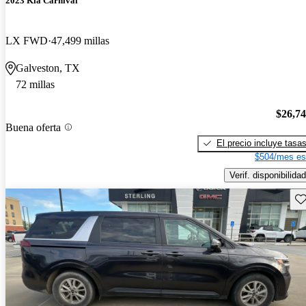
2023 Kia Carnival
LX FWD
47,499 millas
Galveston, TX
72 millas
$26,7
Buena oferta
El precio incluye tasa
$504/mes es
Verif. disponibilidad
Gu