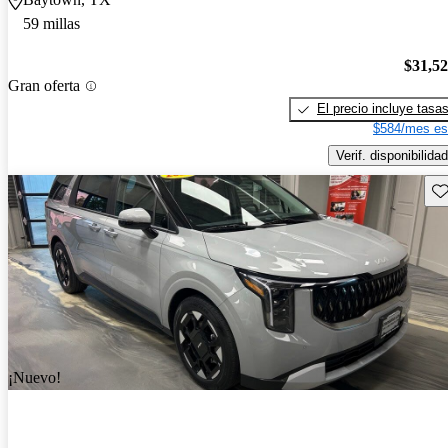
59 millas
$31,5
Gran oferta
El precio incluye tasa
$584/mes es
Verif. disponibilidad
Gu
¡Nuevo!