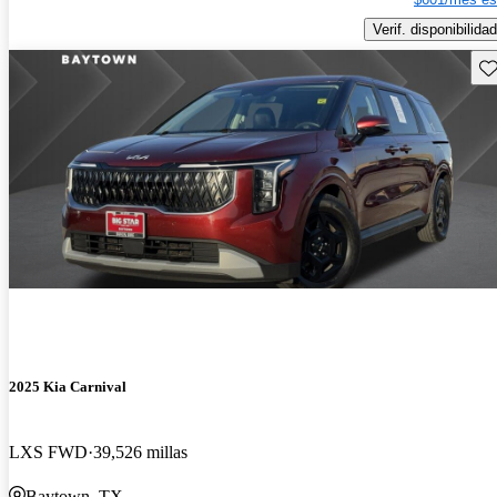
Verif. disponibilidad
Gu
2025 Kia Carnival
LXS FWD
39,526 millas
Baytown, TX