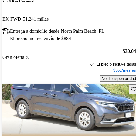
2024 Kia Carnival
EX FWD
51,241 millas
Entrega a domicilio desde North Palm Beach, FL
El precio incluye envío de $884
$30,0
Gran oferta
El precio incluye tasa
$561/mes es
Verif. disponibilidad
Gu