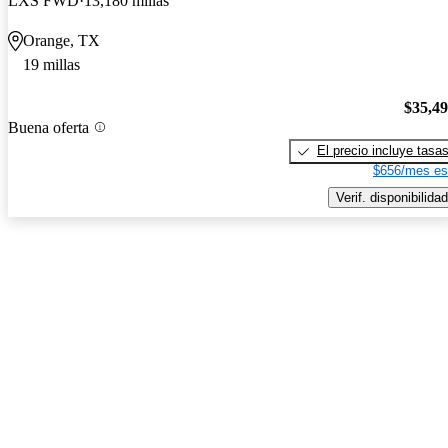
LXS FWD
13,180 millas
Orange, TX
19 millas
$35,4
Buena oferta
El precio incluye tasa
$656/mes es
Verif. disponibilidad