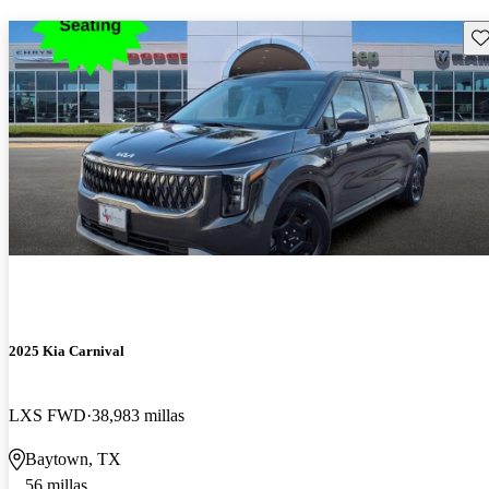
Gu
2025 Kia Carnival
LXS FWD
38,983 millas
Baytown, TX
56 millas