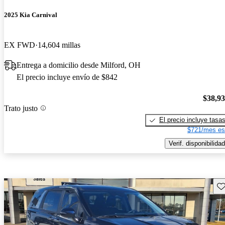
2025 Kia Carnival
EX FWD
14,604 millas
Entrega a domicilio desde Milford, OH
El precio incluye envío de $842
$38,9
Trato justo
El precio incluye tasa
$721/mes es
Verif. disponibilidad
Gu