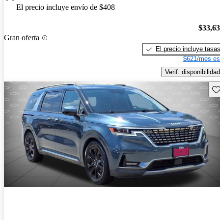
El precio incluye envío de $408
$33,6
Gran oferta
El precio incluye tasa
$621/mes es
Verif. disponibilidad
Gu