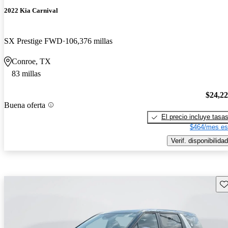
2022 Kia Carnival
SX Prestige FWD
106,376 millas
Conroe, TX
83 millas
$24,2
Buena oferta
El precio incluye tasa
$464/mes es
Verif. disponibilidad
Gu