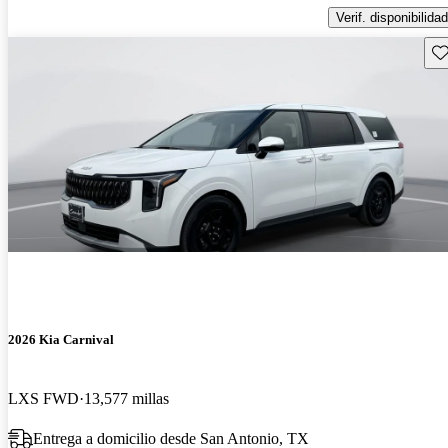
Verif. disponibilidad
Gu
2026 Kia Carnival
LXS FWD
13,577 millas
Entrega a domicilio desde San Antonio, TX