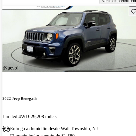
Verif. disponibilidad
Gu
¡Nuevo!
2022 Jeep Renegade
Limited 4WD
29,208 millas
Entrega a domicilio desde Wall Township, NJ
El precio incluye envío de $1,589