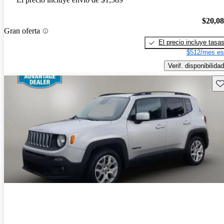
$20,0
Gran oferta
El precio incluye tasa
$512/mes es
Verif. disponibilidad
Gu