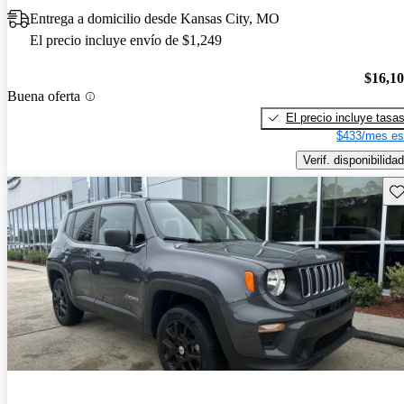
Entrega a domicilio desde Kansas City, MO
El precio incluye envío de $1,249
$16,1
Buena oferta
El precio incluye tasa
$433/mes es
Verif. disponibilidad
Gu