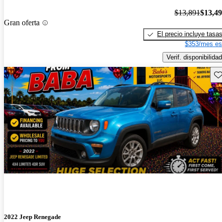
$13,891
$13,4
Gran oferta
El precio incluye tasa
$353/mes es
Verif. disponibilidad
Gu
¡Nuevo!
2022 Jeep Renegade