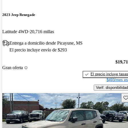
2023 Jeep Renegade
Latitude 4WD
20,716 millas
Entrega a domicilio desde Picayune, MS
El precio incluye envío de $293
$19,7
Gran oferta
El precio incluye tasa
$493/mes es
Verif. disponibilidad
Gu