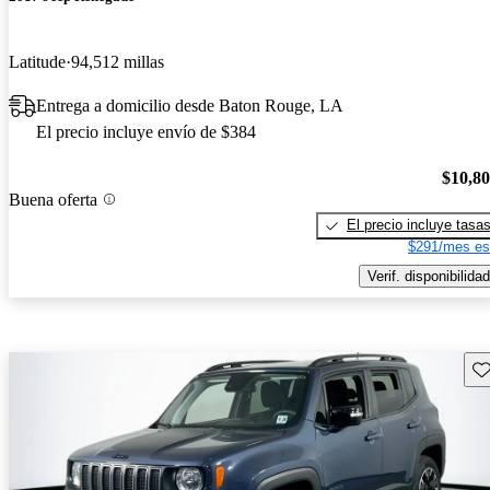
Latitude
94,512 millas
Entrega a domicilio desde Baton Rouge, LA
El precio incluye envío de $384
$10,8
Buena oferta
El precio incluye tasa
$291/mes es
Verif. disponibilidad
Gu