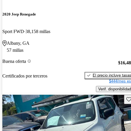
2020 Jeep Renegade
Sport FWD
38,158 millas
Albany, GA
57 millas
Buena oferta
$16,4
El precio incluye tasa
Certificados por terceros
$444/mes es
Verif. disponibilidad
Gu