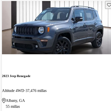
Gu
2023 Jeep Renegade
Altitude 4WD
37,476 millas
Albany, GA
55 millas