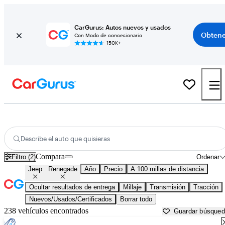
CarGurus: Autos nuevos y usados
Obtene
Con Modo de concesionario
150K+
Jeep Renegade usados en venta cerca de
Bainbridge, GA
Describe el auto que quisieras
Compara
Filtro (2)
Ordenar
Jeep
Renegade
Año
Precio
A 100 millas de distancia
Ocultar resultados de entrega
Millaje
Transmisión
Tracción
Nuevos/Usados/Certificados
Borrar todo
238 vehículos encontrados
Guardar búsque