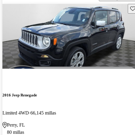
Gu
2016 Jeep Renegade
Limited 4WD
66,145 millas
Perry, FL
80 millas