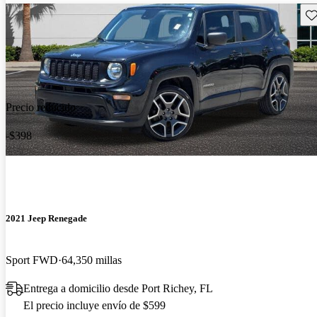
Gu
Precio reducido
-$398
2021 Jeep Renegade
Sport FWD
64,350 millas
Entrega a domicilio desde Port Richey, FL
El precio incluye envío de $599