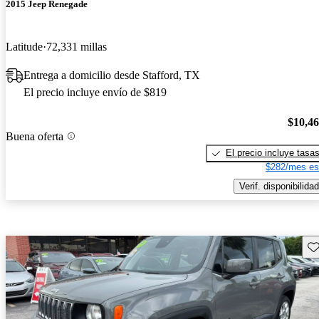
2015 Jeep Renegade
Latitude
72,331 millas
Entrega a domicilio desde Stafford, TX
El precio incluye envío de $819
$10,4
Buena oferta
El precio incluye tasa
$282/mes es
Verif. disponibilidad
Gu