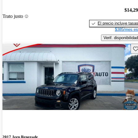
$14,2
Trato justo
El precio incluye tasa
$385/mes es
Verif. disponibilidad
Gu
2017 Jeep Renegade