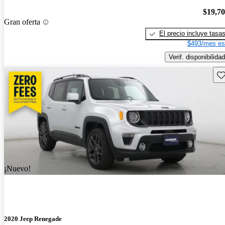
$19,7
Gran oferta
El precio incluye tasa
$493/mes es
Verif. disponibilidad
Gu
¡Nuevo!
2020 Jeep Renegade