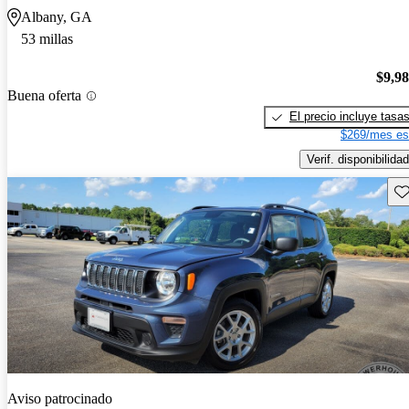
Albany, GA
53 millas
$9,9
Buena oferta
El precio incluye tasa
$269/mes es
Verif. disponibilidad
Gu
Aviso patrocinado