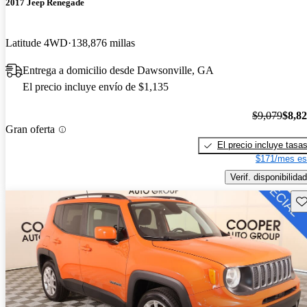
2017 Jeep Renegade
Latitude 4WD
138,876 millas
Entrega a domicilio desde Dawsonville, GA
El precio incluye envío de $1,135
$9,079
$8,8
Gran oferta
El precio incluye tasa
$171/mes es
Verif. disponibilidad
Gu