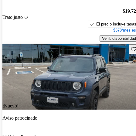
$19,7
Trato justo
El precio incluye tasa
$378/mes es
Verif. disponibilidad
Gu
¡Nuevo!
Aviso patrocinado