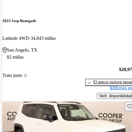
2023 Jeep Renegade
Latitude 4WD
34,843 millas
San Angelo, TX
82 millas
$20,9
Trato justo
El precio incluye tasa
$395/mes es
Verif. disponibilidad
Gu