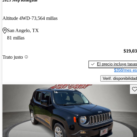
2023 Jeep Renegade
Altitude 4WD
73,564 millas
San Angelo, TX
81 millas
$19,0
Trato justo
El precio incluye tasa
$358/mes es
Verif. disponibilidad
Gu