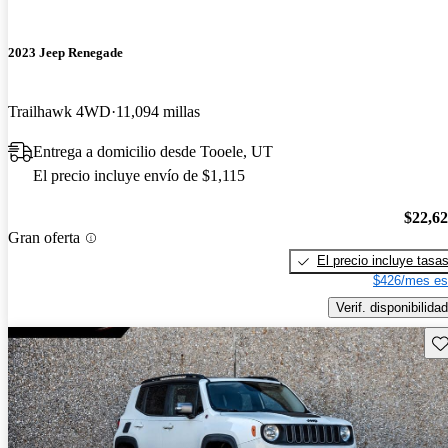
2023 Jeep Renegade
Trailhawk 4WD
11,094 millas
Entrega a domicilio desde Tooele, UT
El precio incluye envío de $1,115
$22,6
Gran oferta
El precio incluye tasa
$426/mes es
Verif. disponibilidad
Gu