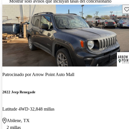
Mostrar solo avisos que incluyan tasas del concesionario
Gu
Patrocinado por
Arrow Point Auto Mall
2022 Jeep Renegade
Latitude 4WD
32,848 millas
Abilene, TX
2 millas