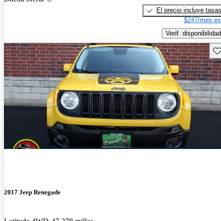
El precio incluye tasa
$247/mes es
Verif. disponibilidad
Gu
2017 Jeep Renegade