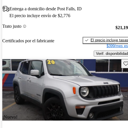
Entrega a domicilio desde Post Falls, ID
El precio incluye envío de $2,776
Trato justo
$21,1
El precio incluye tasa
Certificados por el fabricante
$399/mes es
Verif. disponibilidad
Gu
¡Nuevo!