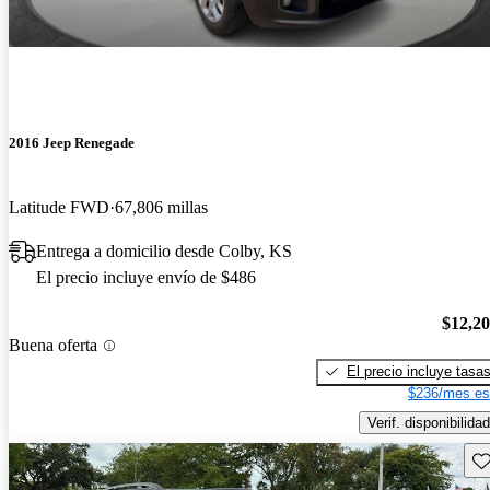
2016 Jeep Renegade
Latitude FWD
67,806 millas
Entrega a domicilio desde Colby, KS
El precio incluye envío de $486
$12,2
Buena oferta
El precio incluye tasa
$236/mes es
Verif. disponibilidad
Gu