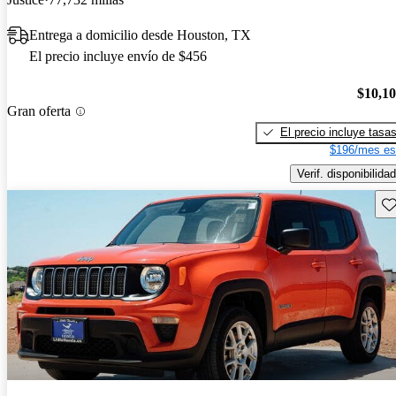
Entrega a domicilio desde Houston, TX
El precio incluye envío de $456
$10,1
Gran oferta
El precio incluye tasa
$196/mes es
Verif. disponibilidad
Gu