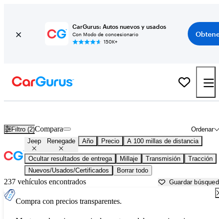
CarGurus: Autos nuevos y usados
Obtene
Con Modo de concesionario
150K+
Jeep Renegade usados en venta cerca de
Abilene, TX
Compara
Filtro (2)
Ordenar
Jeep
Renegade
Año
Precio
A 100 millas de distancia
Ocultar resultados de entrega
Millaje
Transmisión
Tracción
Nuevos/Usados/Certificados
Borrar todo
237 vehículos encontrados
Guardar búsque
Compra con precios transparentes.