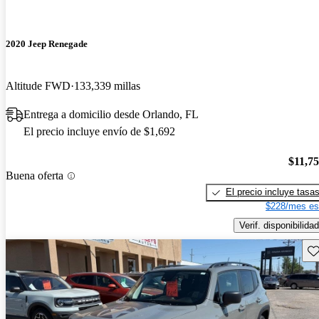
2020 Jeep Renegade
Altitude FWD
133,339 millas
Entrega a domicilio desde Orlando, FL
El precio incluye envío de $1,692
$11,7
Buena oferta
El precio incluye tasa
$228/mes es
Verif. disponibilidad
Gu