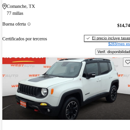
Comanche, TX
77 millas
Buena oferta
$14,7
El precio incluye tasa
Certificados por terceros
$283/mes es
Verif. disponibilidad
Gu