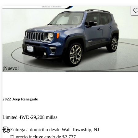
Gu
¡Nuevo!
2022 Jeep Renegade
Limited 4WD
29,208 millas
Entrega a domicilio desde Wall Township, NJ
El precio incluye envío de $2,727